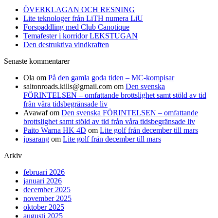
ÖVERKLAGAN OCH RESNING
Lite teknologer från LiTH numera LiU
Forspaddling med Club Canotique
Temafester i korridor LEKSTUGAN
Den destruktiva vindkraften
Senaste kommentarer
Ola
om
På den gamla goda tiden – MC-kompisar
saltonroads.kills@gmail.com
om
Den svenska
FÖRINTELSEN – omfattande brottslighet samt stöld av tid
från våra tidsbegränsade liv
Avawaf
om
Den svenska FÖRINTELSEN – omfattande
brottslighet samt stöld av tid från våra tidsbegränsade liv
Paito Warna HK 4D
om
Lite golf från december till mars
jpsarang
om
Lite golf från december till mars
Arkiv
februari 2026
januari 2026
december 2025
november 2025
oktober 2025
augusti 2025