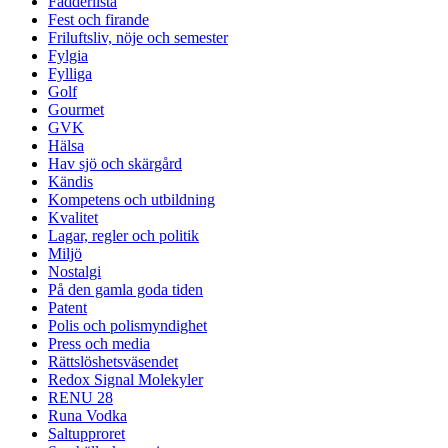
Fadderlista
Fest och firande
Friluftsliv, nöje och semester
Fylgia
Fylliga
Golf
Gourmet
GVK
Hälsa
Hav sjö och skärgård
Kändis
Kompetens och utbildning
Kvalitet
Lagar, regler och politik
Miljö
Nostalgi
På den gamla goda tiden
Patent
Polis och polismyndighet
Press och media
Rättslöshetsväsendet
Redox Signal Molekyler
RENU 28
Runa Vodka
Saltupproret