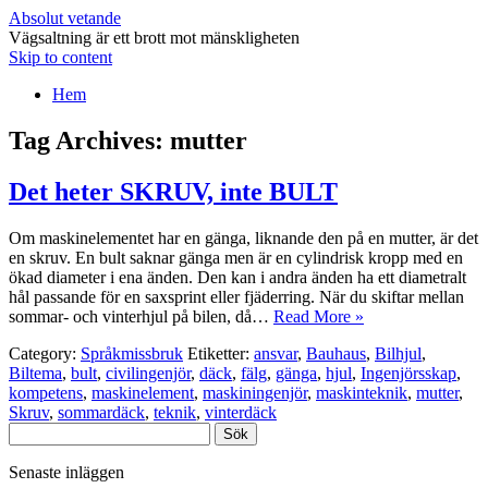
Absolut vetande
Vägsaltning är ett brott mot mänskligheten
Skip to content
Hem
Tag Archives:
mutter
Det heter SKRUV, inte BULT
Om maskinelementet har en gänga, liknande den på en mutter, är det
en skruv. En bult saknar gänga men är en cylindrisk kropp med en
ökad diameter i ena änden. Den kan i andra änden ha ett diametralt
hål passande för en saxsprint eller fjäderring. När du skiftar mellan
sommar- och vinterhjul på bilen, då…
Read More »
Category:
Språkmissbruk
Etiketter:
ansvar
,
Bauhaus
,
Bilhjul
,
Biltema
,
bult
,
civilingenjör
,
däck
,
fälg
,
gänga
,
hjul
,
Ingenjörsskap
,
kompetens
,
maskinelement
,
maskiningenjör
,
maskinteknik
,
mutter
,
Skruv
,
sommardäck
,
teknik
,
vinterdäck
Sök
efter:
Senaste inläggen