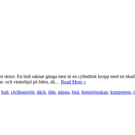
n skruv. En bult saknar gänga men är en cylindrisk kropp med en ökad d
mar- och vinterhjul på bilen, då…
Read More »
,
bult
,
civilingenjör
,
däck
,
fälg
,
gänga
,
hjul
,
Ingenjörsskap
,
kompetens
,