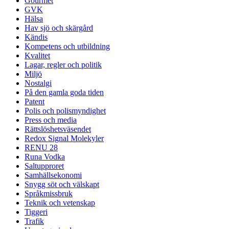
Gourmet
GVK
Hälsa
Hav sjö och skärgård
Kändis
Kompetens och utbildning
Kvalitet
Lagar, regler och politik
Miljö
Nostalgi
På den gamla goda tiden
Patent
Polis och polismyndighet
Press och media
Rättslöshetsväsendet
Redox Signal Molekyler
RENU 28
Runa Vodka
Saltupproret
Samhällsekonomi
Snygg söt och välskapt
Språkmissbruk
Teknik och vetenskap
Tiggeri
Trafik