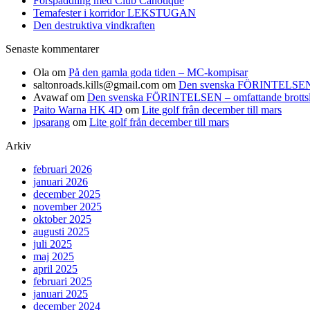
Forspaddling med Club Canotique
Temafester i korridor LEKSTUGAN
Den destruktiva vindkraften
Senaste kommentarer
Ola
om
På den gamla goda tiden – MC-kompisar
saltonroads.kills@gmail.com
om
Den svenska FÖRINTELSEN – om
Avawaf
om
Den svenska FÖRINTELSEN – omfattande brottslighe
Paito Warna HK 4D
om
Lite golf från december till mars
jpsarang
om
Lite golf från december till mars
Arkiv
februari 2026
januari 2026
december 2025
november 2025
oktober 2025
augusti 2025
juli 2025
maj 2025
april 2025
februari 2025
januari 2025
december 2024