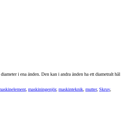
iameter i ena änden. Den kan i andra änden ha ett diametralt hål
maskinelement
,
maskiningenjör
,
maskinteknik
,
mutter
,
Skruv
,