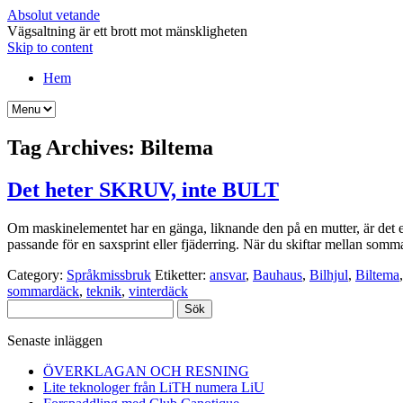
Absolut vetande
Vägsaltning är ett brott mot mänskligheten
Skip to content
Hem
Tag Archives:
Biltema
Det heter SKRUV, inte BULT
Om maskinelementet har en gänga, liknande den på en mutter, är det e
passande för en saxsprint eller fjäderring. När du skiftar mellan som
Category:
Språkmissbruk
Etiketter:
ansvar
,
Bauhaus
,
Bilhjul
,
Biltema
sommardäck
,
teknik
,
vinterdäck
Sök
efter:
Senaste inläggen
ÖVERKLAGAN OCH RESNING
Lite teknologer från LiTH numera LiU