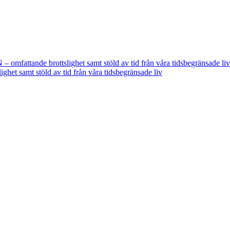
fattande brottslighet samt stöld av tid från våra tidsbegränsade liv
t samt stöld av tid från våra tidsbegränsade liv