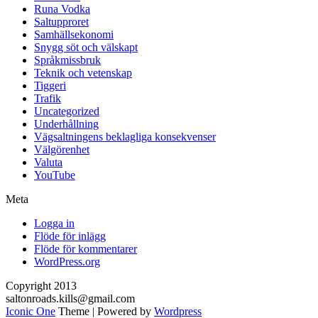
Runa Vodka
Saltupproret
Samhällsekonomi
Snygg söt och välskapt
Språkmissbruk
Teknik och vetenskap
Tiggeri
Trafik
Uncategorized
Underhållning
Vägsaltningens beklagliga konsekvenser
Välgörenhet
Valuta
YouTube
Meta
Logga in
Flöde för inlägg
Flöde för kommentarer
WordPress.org
Copyright 2013
saltonroads.kills@gmail.com
Iconic One
Theme | Powered by
Wordpress