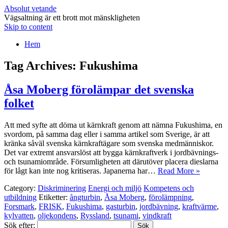
Absolut vetande
Vägsaltning är ett brott mot mänskligheten
Skip to content
Hem
Tag Archives:
Fukushima
Åsa Moberg förolämpar det svenska
folket
Att med syfte att döma ut kärnkraft genom att nämna Fukushima, en
svordom, på samma dag eller i samma artikel som Sverige, är att
kränka såväl svenska kärnkraftägare som svenska medmänniskor.
Det var extremt ansvarslöst att bygga kärnkraftverk i jordbävnings-
och tsunamiområde. Försumligheten att därutöver placera dieslarna
för lågt kan inte nog kritiseras. Japanerna har…
Read More »
Category:
Diskriminering
Energi och miljö
Kompetens och
utbildning
Etiketter:
ångturbin
,
Åsa Moberg
,
förolämpning
,
Forsmark
,
FRISK
,
Fukushima
,
gasturbin
,
jordbävning
,
kraftvärme
,
kylvatten
,
oljekondens
,
Ryssland
,
tsunami
,
vindkraft
Sök efter: