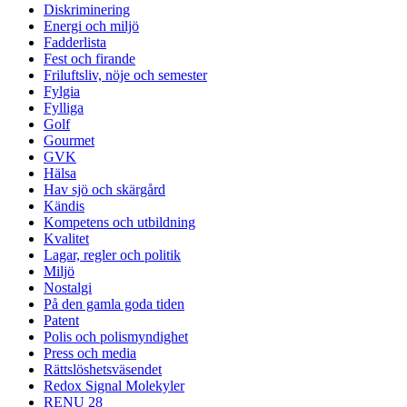
Diskriminering
Energi och miljö
Fadderlista
Fest och firande
Friluftsliv, nöje och semester
Fylgia
Fylliga
Golf
Gourmet
GVK
Hälsa
Hav sjö och skärgård
Kändis
Kompetens och utbildning
Kvalitet
Lagar, regler och politik
Miljö
Nostalgi
På den gamla goda tiden
Patent
Polis och polismyndighet
Press och media
Rättslöshetsväsendet
Redox Signal Molekyler
RENU 28