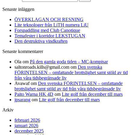
Senaste inläggen
ÖVERKLAGAN OCH RESNING
Lite teknologer från LiTH numera LiU
Forspaddling med Club Canotique
Temafester i korridor LEKSTUGAN
Den destruktiva vindkraften
Senaste kommentarer
Ola
om
På den gamla goda tiden – MC-kompisar
saltonroads.kills@gmail.com
om
Den svenska
FÖRINTELSEN – omfattande brottslighet samt stöld av tid
från våra tidsbegränsade liv
Avawaf
om
Den svenska FÖRINTELSEN – omfattande
brottslighet samt stöld av tid från våra tidsbegränsade liv
Paito Warna HK 4D
om
Lite golf från december till mars
jpsarang
om
Lite golf från december till mars
Arkiv
februari 2026
januari 2026
december 2025