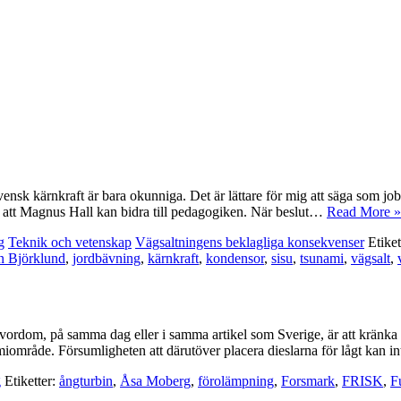
vensk kärnkraft är bara okunniga. Det är lättare för mig att säga som j
pas att Magnus Hall kan bidra till pedagogiken. När beslut…
Read More »
g
Teknik och vetenskap
Vägsaltningens beklagliga konsekvenser
Etiket
n Björklund
,
jordbävning
,
kärnkraft
,
kondensor
,
sisu
,
tsunami
,
vägsalt
,
vordom, på samma dag eller i samma artikel som Sverige, är att kränk
miområde. Försumligheten att därutöver placera dieslarna för lågt kan i
g
Etiketter:
ångturbin
,
Åsa Moberg
,
förolämpning
,
Forsmark
,
FRISK
,
F