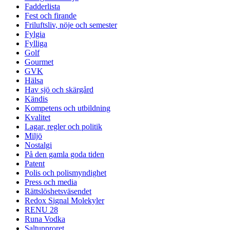
Fadderlista
Fest och firande
Friluftsliv, nöje och semester
Fylgia
Fylliga
Golf
Gourmet
GVK
Hälsa
Hav sjö och skärgård
Kändis
Kompetens och utbildning
Kvalitet
Lagar, regler och politik
Miljö
Nostalgi
På den gamla goda tiden
Patent
Polis och polismyndighet
Press och media
Rättslöshetsväsendet
Redox Signal Molekyler
RENU 28
Runa Vodka
Saltupproret