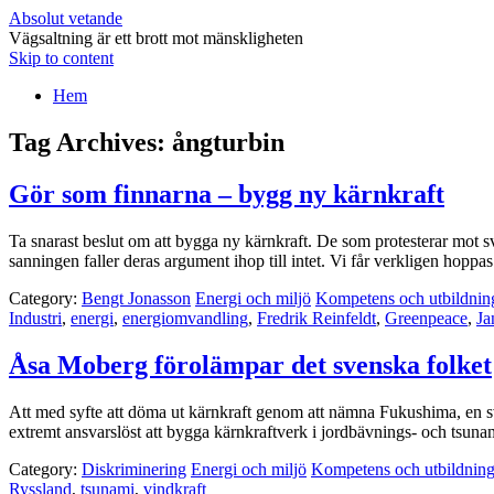
Absolut vetande
Vägsaltning är ett brott mot mänskligheten
Skip to content
Hem
Tag Archives:
ångturbin
Gör som finnarna – bygg ny kärnkraft
Ta snarast beslut om att bygga ny kärnkraft. De som protesterar mot s
sanningen faller deras argument ihop till intet. Vi får verkligen hop
Category:
Bengt Jonasson
Energi och miljö
Kompetens och utbildnin
Industri
,
energi
,
energiomvandling
,
Fredrik Reinfeldt
,
Greenpeace
,
Ja
Åsa Moberg förolämpar det svenska folket
Att med syfte att döma ut kärnkraft genom att nämna Fukushima, en s
extremt ansvarslöst att bygga kärnkraftverk i jordbävnings- och tsuna
Category:
Diskriminering
Energi och miljö
Kompetens och utbildnin
Ryssland
,
tsunami
,
vindkraft