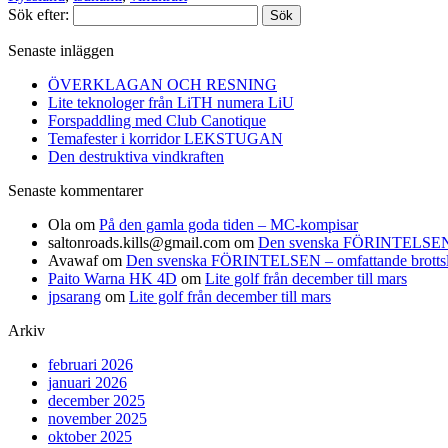
Sök efter:
Senaste inläggen
ÖVERKLAGAN OCH RESNING
Lite teknologer från LiTH numera LiU
Forspaddling med Club Canotique
Temafester i korridor LEKSTUGAN
Den destruktiva vindkraften
Senaste kommentarer
Ola
om
På den gamla goda tiden – MC-kompisar
saltonroads.kills@gmail.com
om
Den svenska FÖRINTELSEN – om
Avawaf
om
Den svenska FÖRINTELSEN – omfattande brottslighe
Paito Warna HK 4D
om
Lite golf från december till mars
jpsarang
om
Lite golf från december till mars
Arkiv
februari 2026
januari 2026
december 2025
november 2025
oktober 2025