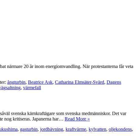
obbat närmare 20 år inom energiomvandling. När protestanterna får veta
ter:
ångturbin
,
Beatrice Ask
,
Catharina Elmsäter-Svärd
,
Dagens
vägsaltning
,
värmefall
a såväl svenska kärnkraftägare som svenska medmänniskor. Det var
nte nog kritiseras. Japanerna har…
Read More »
ukushima
,
gasturbin
,
jordbävning
,
kraftvärme
,
kylvatten
,
oljekondens
,