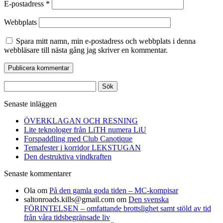
E-postadress
*
Webbplats
Spara mitt namn, min e-postadress och webbplats i denna
webbläsare till nästa gång jag skriver en kommentar.
Sök
efter:
Senaste inläggen
ÖVERKLAGAN OCH RESNING
Lite teknologer från LiTH numera LiU
Forspaddling med Club Canotique
Temafester i korridor LEKSTUGAN
Den destruktiva vindkraften
Senaste kommentarer
Ola
om
På den gamla goda tiden – MC-kompisar
saltonroads.kills@gmail.com
om
Den svenska
FÖRINTELSEN – omfattande brottslighet samt stöld av tid
från våra tidsbegränsade liv