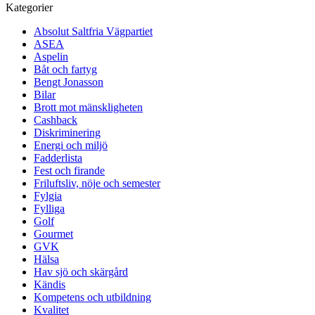
Kategorier
Absolut Saltfria Vägpartiet
ASEA
Aspelin
Båt och fartyg
Bengt Jonasson
Bilar
Brott mot mänskligheten
Cashback
Diskriminering
Energi och miljö
Fadderlista
Fest och firande
Friluftsliv, nöje och semester
Fylgia
Fylliga
Golf
Gourmet
GVK
Hälsa
Hav sjö och skärgård
Kändis
Kompetens och utbildning
Kvalitet