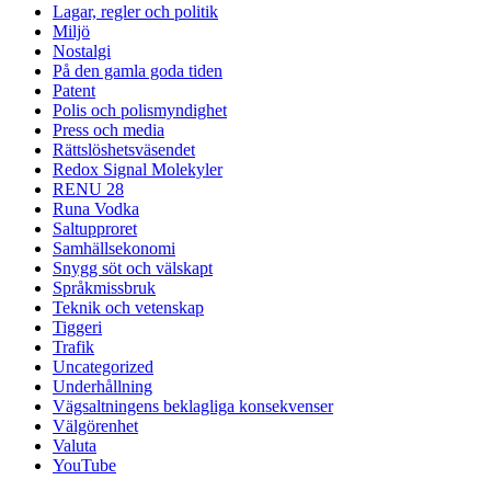
Lagar, regler och politik
Miljö
Nostalgi
På den gamla goda tiden
Patent
Polis och polismyndighet
Press och media
Rättslöshetsväsendet
Redox Signal Molekyler
RENU 28
Runa Vodka
Saltupproret
Samhällsekonomi
Snygg söt och välskapt
Språkmissbruk
Teknik och vetenskap
Tiggeri
Trafik
Uncategorized
Underhållning
Vägsaltningens beklagliga konsekvenser
Välgörenhet
Valuta
YouTube