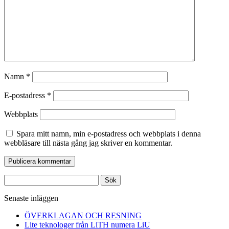
Namn
*
E-postadress
*
Webbplats
Spara mitt namn, min e-postadress och webbplats i denna
webbläsare till nästa gång jag skriver en kommentar.
Sök
efter:
Senaste inläggen
ÖVERKLAGAN OCH RESNING
Lite teknologer från LiTH numera LiU