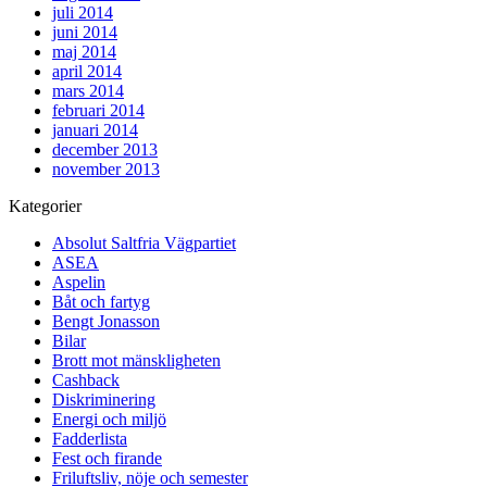
juli 2014
juni 2014
maj 2014
april 2014
mars 2014
februari 2014
januari 2014
december 2013
november 2013
Kategorier
Absolut Saltfria Vägpartiet
ASEA
Aspelin
Båt och fartyg
Bengt Jonasson
Bilar
Brott mot mänskligheten
Cashback
Diskriminering
Energi och miljö
Fadderlista
Fest och firande
Friluftsliv, nöje och semester