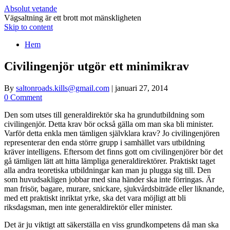
Absolut vetande
Vägsaltning är ett brott mot mänskligheten
Skip to content
Hem
Civilingenjör utgör ett minimikrav
By
saltonroads.kills@gmail.com
|
januari 27, 2014
0 Comment
Den som utses till generaldirektör ska ha grundutbildning som
civilingenjör. Detta krav bör också gälla om man ska bli minister.
Varför detta enkla men tämligen självklara krav? Jo civilingenjören
representerar den enda större grupp i samhället vars utbildning
kräver intelligens. Eftersom det finns gott om civilingenjörer bör det
gå tämligen lätt att hitta lämpliga generaldirektörer. Praktiskt taget
alla andra teoretiska utbildningar kan man ju plugga sig till. Den
som huvudsakligen jobbar med sina händer ska inte förringas. Är
man frisör, bagare, murare, snickare, sjukvårdsbiträde eller liknande,
med ett praktiskt inriktat yrke, ska det vara möjligt att bli
riksdagsman, men inte generaldirektör eller minister.
Det är ju viktigt att säkerställa en viss grundkompetens då man ska