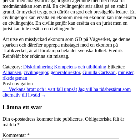
person med analysförmåga, logiskt agerande med det bästa för
medmänniskan som mål. En civilingenjör står alltså på en stabil
grund, är mycket trygg och därför en god och prestigelös ledare. En
civilingenjör kan ersätta en ekonom men en ekonom kan inte ersätta
en civilingenjör. En civilingenjör kan ersätta en en jurist men en
jurist kan inte ersätta en civilingenjör.
Att utse en misslyckad ekonom som GD på Vägverket, ge denne
sparken och därefter upprepa misstaget med en ekonom på
Trafikverket, är att förolämpa hela det svenska folket. Fredrik
Reinfeldt bör erkänna sitt misstag.
Category:
Diskriminering
Kompetens och utbildning
Etiketter:
Alliansen
,
civilingenjör
,
generaldirektör
,
Gunilla Carlsson
,
minister
,
riksdagsman
Post navigation
←
Veckans brott och i vart fall uppsåt
Jag vill ha tidsbestämt som
alternativ till livstid
→
Lämna ett svar
Din e-postadress kommer inte publiceras.
Obligatoriska fält är
märkta
*
Kommentar
*