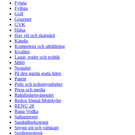
Fylgia
Fylliga
Golf
Gourmet
GVK
Hälsa
Hav sjö och skärgård
Kändis
Kompetens och utbildning
Kvalitet
Lagar, regler och politik
Miljö
Nostalgi
På den gamla goda tiden
Patent
Polis och polismyndighet
Press och media
Rättslöshetsväsendet
Redox Signal Molekyler
RENU 28
Runa Vodka
Saltupproret
Samhällsekonomi
Snygg söt och välskapt
Språkmissbruk