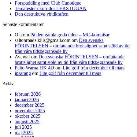
Forspaddling med Club Canotique
Temafester i korridor LEKSTUGAN
Den destruktiva vindkraften
Senaste kommentarer
Ola
om
På den gamla goda tiden – MC-kompisar
saltonroads.kills@gmail.com
om
Den svenska
FÖRINTELSEN – omfattande brottslighet samt stöld av tid
från våra tidsbegränsade liv
Avawaf
om
Den svenska FÖRINTELSEN – omfattande
brottslighet samt stöld av tid från våra tidsbegränsade liv
Paito Warna HK 4D
om
Lite golf från december till mars
jpsarang
om
Lite golf från december till mars
Arkiv
februari 2026
januari 2026
december 2025
november 2025
oktober 2025
augusti 2025
juli 2025
maj 2025