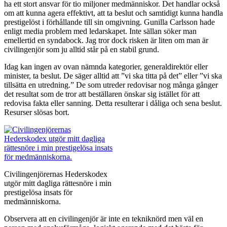
ha ett stort ansvar för tio miljoner medmänniskor. Det handlar också
om att kunna agera effektivt, att ta beslut och samtidigt kunna handla
prestigelöst i förhållande till sin omgivning. Gunilla Carlsson hade
enligt media problem med ledarskapet. Inte sällan söker man
emellertid en syndabock. Jag tror dock risken är liten om man är
civilingenjör som ju alltid står på en stabil grund.
Idag kan ingen av ovan nämnda kategorier, generaldirektör eller
minister, ta beslut. De säger alltid att ”vi ska titta på det” eller ”vi ska
tillsätta en utredning.” De som utreder redovisar nog många gånger
det resultat som de tror att beställaren önskar sig istället för att
redovisa fakta eller sanning. Detta resulterar i dåliga och sena beslut.
Resurser slösas bort.
Civilingenjörernas Hederskodex
utgör mitt dagliga rättesnöre i min
prestigelösa insats för
medmänniskorna.
Observera att en civilingenjör är inte en tekniknörd men väl en