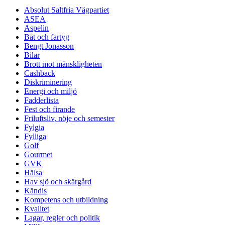
Absolut Saltfria Vägpartiet
ASEA
Aspelin
Båt och fartyg
Bengt Jonasson
Bilar
Brott mot mänskligheten
Cashback
Diskriminering
Energi och miljö
Fadderlista
Fest och firande
Friluftsliv, nöje och semester
Fylgia
Fylliga
Golf
Gourmet
GVK
Hälsa
Hav sjö och skärgård
Kändis
Kompetens och utbildning
Kvalitet
Lagar, regler och politik