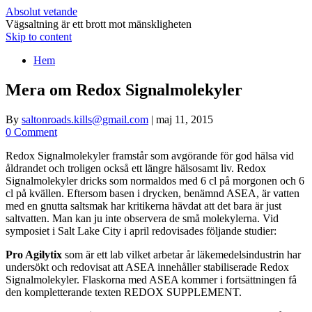
Absolut vetande
Vägsaltning är ett brott mot mänskligheten
Skip to content
Hem
Mera om Redox Signalmolekyler
By
saltonroads.kills@gmail.com
|
maj 11, 2015
0 Comment
Redox Signalmolekyler framstår som avgörande för god hälsa vid
åldrandet och troligen också ett längre hälsosamt liv. Redox
Signalmolekyler dricks som normaldos med 6 cl på morgonen och 6
cl på kvällen. Eftersom basen i drycken, benämnd ASEA, är vatten
med en gnutta saltsmak har kritikerna hävdat att det bara är just
saltvatten. Man kan ju inte observera de små molekylerna. Vid
symposiet i Salt Lake City i april redovisades följande studier:
Pro Agilytix
som är ett lab vilket arbetar år läkemedelsindustrin har
undersökt och redovisat att ASEA innehåller stabiliserade Redox
Signalmolekyler. Flaskorna med ASEA kommer i fortsättningen få
den kompletterande texten REDOX SUPPLEMENT.