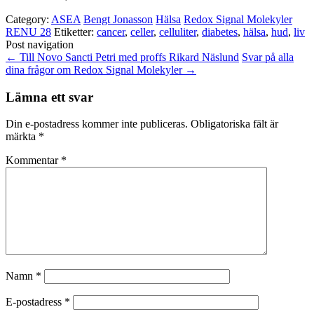
Category:
ASEA
Bengt Jonasson
Hälsa
Redox Signal Molekyler
RENU 28
Etiketter:
cancer
,
celler
,
celluliter
,
diabetes
,
hälsa
,
hud
,
liv
Post navigation
←
Till Novo Sancti Petri med proffs Rikard Näslund
Svar på alla
dina frågor om Redox Signal Molekyler
→
Lämna ett svar
Din e-postadress kommer inte publiceras.
Obligatoriska fält är
märkta
*
Kommentar
*
Namn
*
E-postadress
*