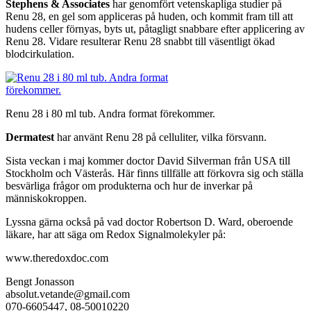
Stephens & Associates
har genomfört vetenskapliga studier på
Renu 28, en gel som appliceras på huden, och kommit fram till att
hudens celler förnyas, byts ut, påtagligt snabbare efter applicering av
Renu 28. Vidare resulterar Renu 28 snabbt till väsentligt ökad
blodcirkulation.
Renu 28 i 80 ml tub. Andra format förekommer.
Dermatest
har använt Renu 28 på celluliter, vilka försvann.
Sista veckan i maj kommer doctor David Silverman från USA till
Stockholm och Västerås. Här finns tillfälle att förkovra sig och ställa
besvärliga frågor om produkterna och hur de inverkar på
människokroppen.
Lyssna gärna också på vad doctor Robertson D. Ward, oberoende
läkare, har att säga om Redox Signalmolekyler på:
www.theredoxdoc.com
Bengt Jonasson
absolut.vetande@gmail.com
070-6605447, 08-50010220