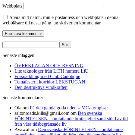
Webbplats
Spara mitt namn, min e-postadress och webbplats i denna
webbläsare till nästa gång jag skriver en kommentar.
Sök
efter:
Senaste inläggen
ÖVERKLAGAN OCH RESNING
Lite teknologer från LiTH numera LiU
Forspaddling med Club Canotique
Temafester i korridor LEKSTUGAN
Den destruktiva vindkraften
Senaste kommentarer
Ola
om
På den gamla goda tiden – MC-kompisar
saltonroads.kills@gmail.com
om
Den svenska
FÖRINTELSEN – omfattande brottslighet samt stöld av tid
från våra tidsbegränsade liv
Avawaf
om
Den svenska FÖRINTELSEN – omfattande
brottslighet samt stöld av tid från våra tidsbegränsade liv