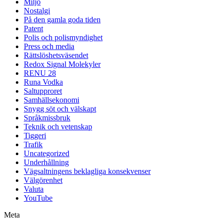
Miljö
Nostalgi
På den gamla goda tiden
Patent
Polis och polismyndighet
Press och media
Rättslöshetsväsendet
Redox Signal Molekyler
RENU 28
Runa Vodka
Saltupproret
Samhällsekonomi
Snygg söt och välskapt
Språkmissbruk
Teknik och vetenskap
Tiggeri
Trafik
Uncategorized
Underhållning
Vägsaltningens beklagliga konsekvenser
Välgörenhet
Valuta
YouTube
Meta