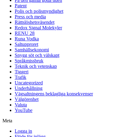
På den gamla goda tiden
Patent
Polis och polismyndighet
Press och media
Rättslöshetsväsendet
Redox Signal Molekyler
RENU 28
Runa Vodka
Saltupproret
Samhällsekonomi
Snygg söt och välskapt
Språkmissbruk
Teknik och vetenskap
Tiggeri
Trafik
Uncategorized
Underhållning
Vägsaltningens beklagliga konsekvenser
Välgörenhet
Valuta
YouTube
Meta
Logga in
Flöde för inlägg