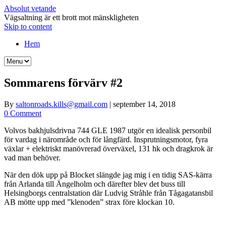
Absolut vetande
Vägsaltning är ett brott mot mänskligheten
Skip to content
Hem
Sommarens förvärv #2
By
saltonroads.kills@gmail.com
|
september 14, 2018
0 Comment
Volvos bakhjulsdrivna 744 GLE 1987 utgör en idealisk personbil
för vardag i närområde och för långfärd. Insprutningsmotor, fyra
växlar + elektriskt manövrerad överväxel, 131 hk och dragkrok är
vad man behöver.
När den dök upp på Blocket slängde jag mig i en tidig SAS-kärra
från Arlanda till Ängelholm och därefter blev det buss till
Helsingborgs centralstation där Ludvig Stråhle från Tågagatansbil
AB mötte upp med ”klenoden” strax före klockan 10.