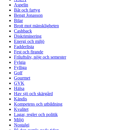
Aspelin
Båt och fartyg
Bengt Jonasson
Bilar
Brott mot mänskligheten
Cashback
Diskriminering
Energi och miljö
Fadderlista
Fest och firande
Friluftsliv, nöje och semester
Fylgia
Fylliga
Golf
Gourmet
GVK
Hälsa
Hav sjö och skärgård
Kändis
Kompetens och utbildning
Kvalitet
Lagar, regler och politik
Miljö
Nostalgi