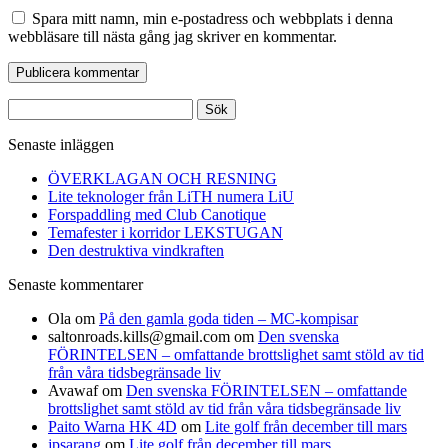
Spara mitt namn, min e-postadress och webbplats i denna
webbläsare till nästa gång jag skriver en kommentar.
Sök
efter:
Senaste inläggen
ÖVERKLAGAN OCH RESNING
Lite teknologer från LiTH numera LiU
Forspaddling med Club Canotique
Temafester i korridor LEKSTUGAN
Den destruktiva vindkraften
Senaste kommentarer
Ola
om
På den gamla goda tiden – MC-kompisar
saltonroads.kills@gmail.com
om
Den svenska
FÖRINTELSEN – omfattande brottslighet samt stöld av tid
från våra tidsbegränsade liv
Avawaf
om
Den svenska FÖRINTELSEN – omfattande
brottslighet samt stöld av tid från våra tidsbegränsade liv
Paito Warna HK 4D
om
Lite golf från december till mars
jpsarang
om
Lite golf från december till mars