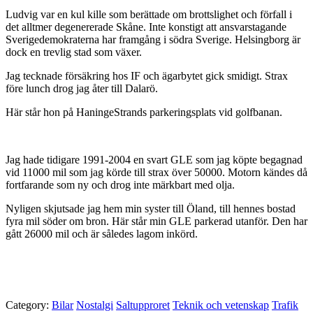
Ludvig var en kul kille som berättade om brottslighet och förfall i
det alltmer degenererade Skåne. Inte konstigt att ansvarstagande
Sverigedemokraterna har framgång i södra Sverige. Helsingborg är
dock en trevlig stad som växer.
Jag tecknade försäkring hos IF och ägarbytet gick smidigt. Strax
före lunch drog jag åter till Dalarö.
Här står hon på HaningeStrands parkeringsplats vid golfbanan.
Jag hade tidigare 1991-2004 en svart GLE som jag köpte begagnad
vid 11000 mil som jag körde till strax över 50000. Motorn kändes då
fortfarande som ny och drog inte märkbart med olja.
Nyligen skjutsade jag hem min syster till Öland, till hennes bostad
fyra mil söder om bron. Här står min GLE parkerad utanför. Den har
gått 26000 mil och är således lagom inkörd.
Category:
Bilar
Nostalgi
Saltupproret
Teknik och vetenskap
Trafik