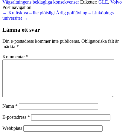
Vägsaltningens beklagliga konsekvenser
Etiketter:
GLE
,
Volvo
Post navigation
←
Kräftskiva – lite plötsligt
Årlig golftävling – Linköpings
universitet
→
Lämna ett svar
Din e-postadress kommer inte publiceras.
Obligatoriska fält är
märkta
*
Kommentar
*
Namn
*
E-postadress
*
Webbplats