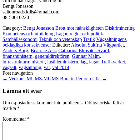
Om du har frågor, vänd dig till:
Bengt Jonasson
saltonroads.kills@gmail.com
08-50010220
Category:
Bengt Jonasson
Brott mot mänskligheten
Diskriminering
Kompetens och utbildning
Lagar, regler och politik
Samhällsekonomi
Teknik och vetenskap
Trafik
Vägsaltningens
beklagliga konsekvenser
Etiketter:
Absolut Saltfria Vägpartiet
,
Anders Borg
,
Beatrice Ask
,
Catharina Elmsäter-Svärd
,
finansministern
,
generaldirektören
,
Gunnar Malm
,
infrastrukturministern
,
justitieministern
,
lag
,
lagar
,
Trafikverket
,
vägsalt
,
vägsaltning
,
val
,
val 2014
Post navigation
←
Veckans MUMS-MUMS
Bura in Per och Ulla
→
Lämna ett svar
Din e-postadress kommer inte publiceras.
Obligatoriska fält är
märkta
*
Kommentar
*