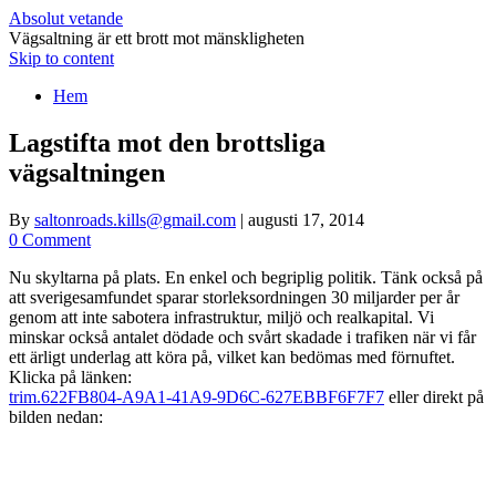
Absolut vetande
Vägsaltning är ett brott mot mänskligheten
Skip to content
Hem
Lagstifta mot den brottsliga
vägsaltningen
By
saltonroads.kills@gmail.com
|
augusti 17, 2014
0 Comment
Nu skyltarna på plats. En enkel och begriplig politik. Tänk också på
att sverigesamfundet sparar storleksordningen 30 miljarder per år
genom att inte sabotera infrastruktur, miljö och realkapital. Vi
minskar också antalet dödade och svårt skadade i trafiken när vi får
ett ärligt underlag att köra på, vilket kan bedömas med förnuftet.
Klicka på länken:
trim.622FB804-A9A1-41A9-9D6C-627EBBF6F7F7
eller direkt på
bilden nedan: