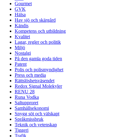
Gourmet
GVK
Hälsa
Hav sjö och skärgård
Kändis
Kompetens och utbildning
Kvalitet
Lagar, regler och politik
Miljö
Nostalgi
På den gamla goda tiden
Patent
Polis och polismyndighet
Press och media
Rättslöshetsväsendet
Redox Signal Molekyler
RENU 28
Runa Vodka
Saltupproret
Samhällsekonomi
Snygg söt och välskapt
Språkmissbruk
Teknik och vetenskap
Tiggeri
Trafik