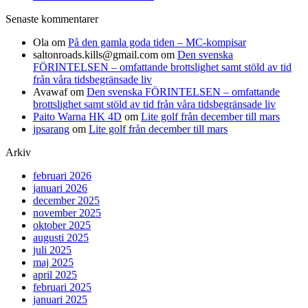
Senaste kommentarer
Ola
om
På den gamla goda tiden – MC-kompisar
saltonroads.kills@gmail.com
om
Den svenska
FÖRINTELSEN – omfattande brottslighet samt stöld av tid
från våra tidsbegränsade liv
Avawaf
om
Den svenska FÖRINTELSEN – omfattande
brottslighet samt stöld av tid från våra tidsbegränsade liv
Paito Warna HK 4D
om
Lite golf från december till mars
jpsarang
om
Lite golf från december till mars
Arkiv
februari 2026
januari 2026
december 2025
november 2025
oktober 2025
augusti 2025
juli 2025
maj 2025
april 2025
februari 2025
januari 2025