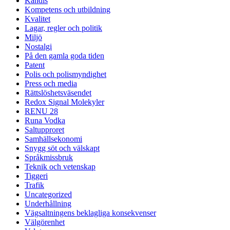
Kändis
Kompetens och utbildning
Kvalitet
Lagar, regler och politik
Miljö
Nostalgi
På den gamla goda tiden
Patent
Polis och polismyndighet
Press och media
Rättslöshetsväsendet
Redox Signal Molekyler
RENU 28
Runa Vodka
Saltupproret
Samhällsekonomi
Snygg söt och välskapt
Språkmissbruk
Teknik och vetenskap
Tiggeri
Trafik
Uncategorized
Underhållning
Vägsaltningens beklagliga konsekvenser
Välgörenhet