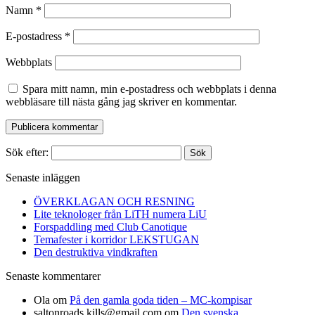
Namn
*
E-postadress
*
Webbplats
Spara mitt namn, min e-postadress och webbplats i denna
webbläsare till nästa gång jag skriver en kommentar.
Sök efter:
Senaste inläggen
ÖVERKLAGAN OCH RESNING
Lite teknologer från LiTH numera LiU
Forspaddling med Club Canotique
Temafester i korridor LEKSTUGAN
Den destruktiva vindkraften
Senaste kommentarer
Ola
om
På den gamla goda tiden – MC-kompisar
saltonroads.kills@gmail.com
om
Den svenska