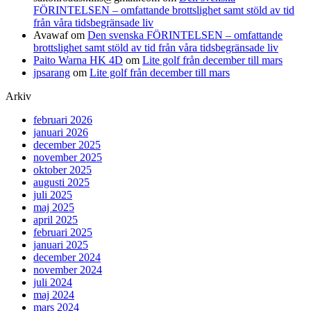
FÖRINTELSEN – omfattande brottslighet samt stöld av tid
från våra tidsbegränsade liv
Avawaf
om
Den svenska FÖRINTELSEN – omfattande
brottslighet samt stöld av tid från våra tidsbegränsade liv
Paito Warna HK 4D
om
Lite golf från december till mars
jpsarang
om
Lite golf från december till mars
Arkiv
februari 2026
januari 2026
december 2025
november 2025
oktober 2025
augusti 2025
juli 2025
maj 2025
april 2025
februari 2025
januari 2025
december 2024
november 2024
juli 2024
maj 2024
mars 2024