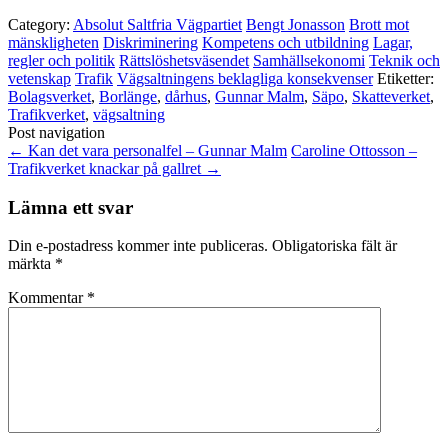
Category:
Absolut Saltfria Vägpartiet
Bengt Jonasson
Brott mot
mänskligheten
Diskriminering
Kompetens och utbildning
Lagar,
regler och politik
Rättslöshetsväsendet
Samhällsekonomi
Teknik och
vetenskap
Trafik
Vägsaltningens beklagliga konsekvenser
Etiketter:
Bolagsverket
,
Borlänge
,
dårhus
,
Gunnar Malm
,
Säpo
,
Skatteverket
,
Trafikverket
,
vägsaltning
Post navigation
←
Kan det vara personalfel – Gunnar Malm
Caroline Ottosson –
Trafikverket knackar på gallret
→
Lämna ett svar
Din e-postadress kommer inte publiceras.
Obligatoriska fält är
märkta
*
Kommentar
*