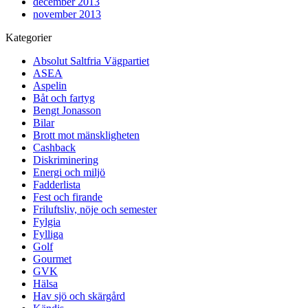
december 2013
november 2013
Kategorier
Absolut Saltfria Vägpartiet
ASEA
Aspelin
Båt och fartyg
Bengt Jonasson
Bilar
Brott mot mänskligheten
Cashback
Diskriminering
Energi och miljö
Fadderlista
Fest och firande
Friluftsliv, nöje och semester
Fylgia
Fylliga
Golf
Gourmet
GVK
Hälsa
Hav sjö och skärgård