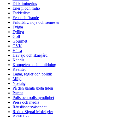
Diskriminering
Energi och miljö
Fadderlista
Fest och firande
Friluftsliv, nöje och semester
Fylgia
Fylliga
Golf
Gourmet
GVK
Hälsa
Hav sjö och skärgård
Kändis
Kompetens och utbildning
Kvalitet
Lagar, regler och politik
Miljö
Nostalgi
På den gamla goda tiden
Patent
Polis och polismyndighet
Press och media
Rättslöshetsväsendet
Redox Signal Molekyler
RENU 28