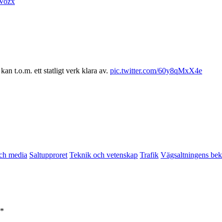
qVozx
an t.o.m. ett statligt verk klara av.
pic.twitter.com/60y8qMxX4e
och media
Saltupproret
Teknik och vetenskap
Trafik
Vägsaltningens bek
*