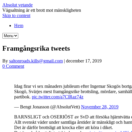
Absolut vetande
Vägsaltning är ett brott mot mänskligheten
Skip to content
Hem
Framgångsrika tweets
By
saltonroads.kills@gmail.com
|
december 17, 2019
0 Comment
Idag firar vi sex månaders jubileum efter Ingemar Skogös bort
Skogö, Svärjes mest framgångsrike brottsling, mördare, samhälls
partibok.
pic.twitter.com/a7ClRaz74z
— Bengt Jonasson (@AbsolutVett)
November 28, 2019
BARNSLIGT och OSERIÖST av SvD att försöka hjärntvätta de
Allt svenskt väder under samtliga årstider är mänskligt och hant
Det är därför brottsligt att krocka eller att köra i diket.