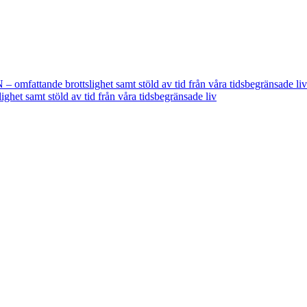
fattande brottslighet samt stöld av tid från våra tidsbegränsade liv
t samt stöld av tid från våra tidsbegränsade liv