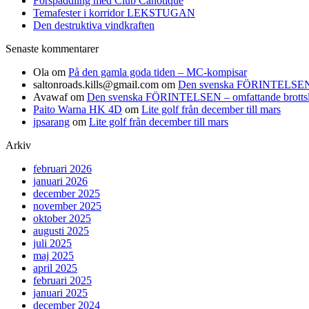
Forspaddling med Club Canotique
Temafester i korridor LEKSTUGAN
Den destruktiva vindkraften
Senaste kommentarer
Ola
om
På den gamla goda tiden – MC-kompisar
saltonroads.kills@gmail.com
om
Den svenska FÖRINTELSEN – om
Avawaf
om
Den svenska FÖRINTELSEN – omfattande brottslighe
Paito Warna HK 4D
om
Lite golf från december till mars
jpsarang
om
Lite golf från december till mars
Arkiv
februari 2026
januari 2026
december 2025
november 2025
oktober 2025
augusti 2025
juli 2025
maj 2025
april 2025
februari 2025
januari 2025
december 2024