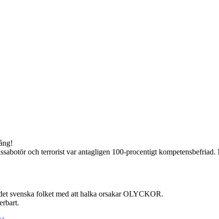
gång!
sabotör och terrorist var antagligen 100-procentigt kompetensbefriad. M
t svenska folket med att halka orsakar OLYCKOR.
erbart.