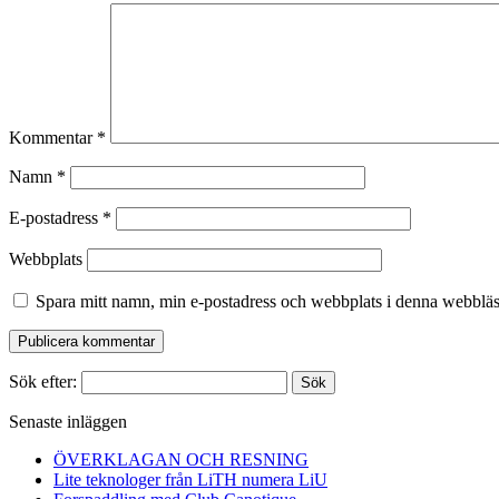
Kommentar
*
Namn
*
E-postadress
*
Webbplats
Spara mitt namn, min e-postadress och webbplats i denna webbläsa
Sök efter:
Senaste inläggen
ÖVERKLAGAN OCH RESNING
Lite teknologer från LiTH numera LiU