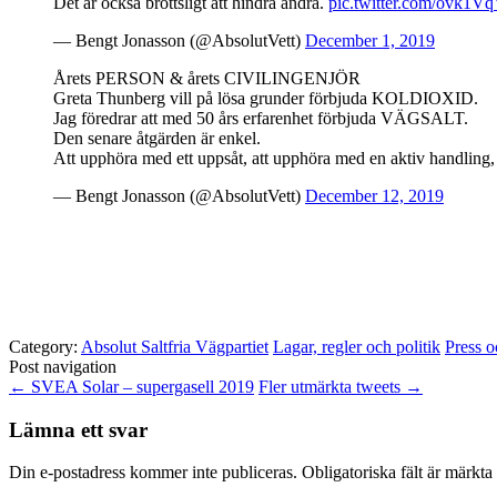
Det är också brottsligt att hindra andra.
pic.twitter.com/ovk1V
— Bengt Jonasson (@AbsolutVett)
December 1, 2019
Årets PERSON & årets CIVILINGENJÖR
Greta Thunberg vill på lösa grunder förbjuda KOLDIOXID.
Jag föredrar att med 50 års erfarenhet förbjuda VÄGSALT.
Den senare åtgärden är enkel.
Att upphöra med ett uppsåt, att upphöra med en aktiv handling, k
— Bengt Jonasson (@AbsolutVett)
December 12, 2019
Category:
Absolut Saltfria Vägpartiet
Lagar, regler och politik
Press 
Post navigation
←
SVEA Solar – supergasell 2019
Fler utmärkta tweets
→
Lämna ett svar
Din e-postadress kommer inte publiceras.
Obligatoriska fält är märkta