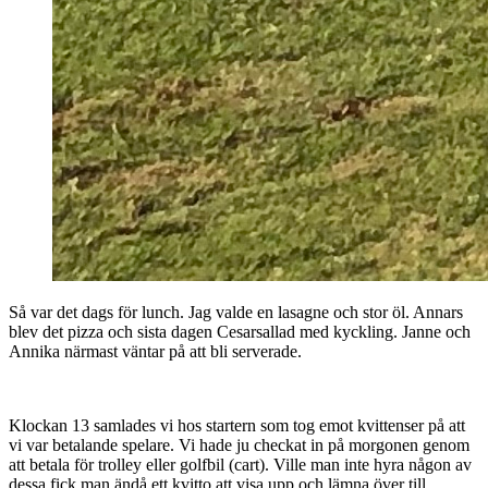
Så var det dags för lunch. Jag valde en lasagne och stor öl. Annars
blev det pizza och sista dagen Cesarsallad med kyckling. Janne och
Annika närmast väntar på att bli serverade.
Klockan 13 samlades vi hos startern som tog emot kvittenser på att
vi var betalande spelare. Vi hade ju checkat in på morgonen genom
att betala för trolley eller golfbil (cart). Ville man inte hyra någon av
dessa fick man ändå ett kvitto att visa upp och lämna över till