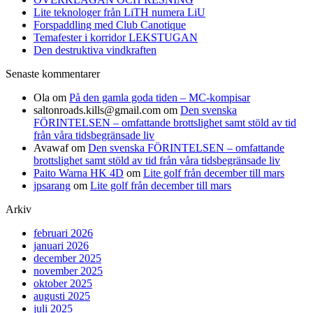
Lite teknologer från LiTH numera LiU
Forspaddling med Club Canotique
Temafester i korridor LEKSTUGAN
Den destruktiva vindkraften
Senaste kommentarer
Ola
om
På den gamla goda tiden – MC-kompisar
saltonroads.kills@gmail.com
om
Den svenska
FÖRINTELSEN – omfattande brottslighet samt stöld av tid
från våra tidsbegränsade liv
Avawaf
om
Den svenska FÖRINTELSEN – omfattande
brottslighet samt stöld av tid från våra tidsbegränsade liv
Paito Warna HK 4D
om
Lite golf från december till mars
jpsarang
om
Lite golf från december till mars
Arkiv
februari 2026
januari 2026
december 2025
november 2025
oktober 2025
augusti 2025
juli 2025