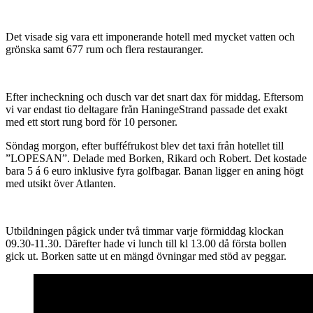
Det visade sig vara ett imponerande hotell med mycket vatten och
grönska samt 677 rum och flera restauranger.
Efter incheckning och dusch var det snart dax för middag. Eftersom
vi var endast tio deltagare från HaningeStrand passade det exakt
med ett stort rung bord för 10 personer.
Söndag morgon, efter bufféfrukost blev det taxi från hotellet till
”LOPESAN”. Delade med Borken, Rikard och Robert. Det kostade
bara 5 á 6 euro inklusive fyra golfbagar. Banan ligger en aning högt
med utsikt över Atlanten.
Utbildningen pågick under två timmar varje förmiddag klockan
09.30-11.30. Därefter hade vi lunch till kl 13.00 då första bollen
gick ut. Borken satte ut en mängd övningar med stöd av peggar.