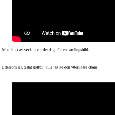
Mot slutet av veckan var det dags för en samlingsbild.
Eftersom jag testat golfbil, ville jag ge den ytterligare chans.