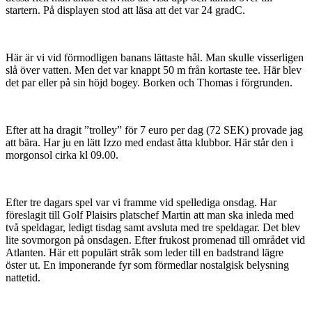
startern. På displayen stod att läsa att det var 24 gradC.
Här är vi vid förmodligen banans lättaste hål. Man skulle visserligen
slå över vatten. Men det var knappt 50 m från kortaste tee. Här blev
det par eller på sin höjd bogey. Borken och Thomas i förgrunden.
Efter att ha dragit ”trolley” för 7 euro per dag (72 SEK) provade jag
att bära. Har ju en lätt Izzo med endast åtta klubbor. Här står den i
morgonsol cirka kl 09.00.
Efter tre dagars spel var vi framme vid spellediga onsdag. Har
föreslagit till Golf Plaisirs platschef Martin att man ska inleda med
två speldagar, ledigt tisdag samt avsluta med tre speldagar. Det blev
lite sovmorgon på onsdagen. Efter frukost promenad till området vid
Atlanten. Här ett populärt stråk som leder till en badstrand lägre
öster ut. En imponerande fyr som förmedlar nostalgisk belysning
nattetid.