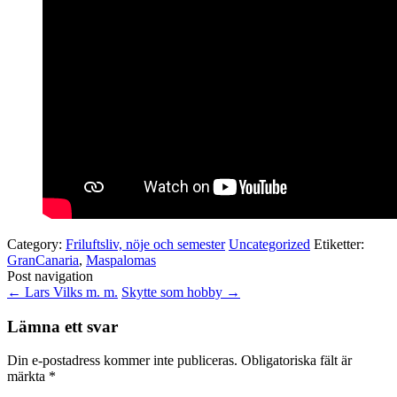
Category:
Friluftsliv, nöje och semester
Uncategorized
Etiketter:
GranCanaria
,
Maspalomas
Post navigation
←
Lars Vilks m. m.
Skytte som hobby
→
Lämna ett svar
Din e-postadress kommer inte publiceras.
Obligatoriska fält är
märkta
*