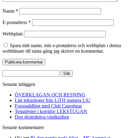
Namn
*
E-postadress
*
Webbplats
Spara mitt namn, min e-postadress och webbplats i denna
webbläsare till nästa gång jag skriver en kommentar.
Sök
efter:
Senaste inläggen
ÖVERKLAGAN OCH RESNING
Lite teknologer från LiTH numera LiU
Forspaddling med Club Canotique
Temafester i korridor LEKSTUGAN
Den destruktiva vindkraften
Senaste kommentarer
Ola
om
På den gamla goda tiden – MC-kompisar