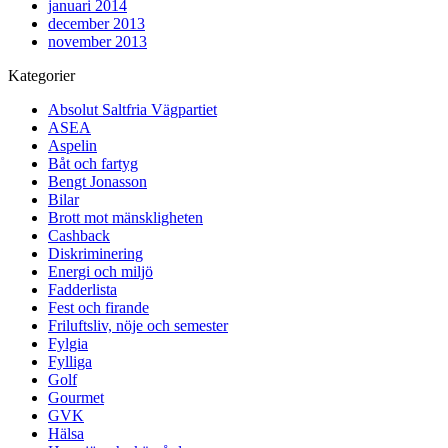
januari 2014
december 2013
november 2013
Kategorier
Absolut Saltfria Vägpartiet
ASEA
Aspelin
Båt och fartyg
Bengt Jonasson
Bilar
Brott mot mänskligheten
Cashback
Diskriminering
Energi och miljö
Fadderlista
Fest och firande
Friluftsliv, nöje och semester
Fylgia
Fylliga
Golf
Gourmet
GVK
Hälsa