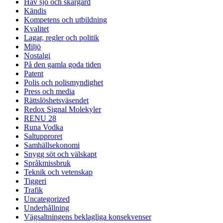
Hav sjö och skärgård
Kändis
Kompetens och utbildning
Kvalitet
Lagar, regler och politik
Miljö
Nostalgi
På den gamla goda tiden
Patent
Polis och polismyndighet
Press och media
Rättslöshetsväsendet
Redox Signal Molekyler
RENU 28
Runa Vodka
Saltupproret
Samhällsekonomi
Snygg söt och välskapt
Språkmissbruk
Teknik och vetenskap
Tiggeri
Trafik
Uncategorized
Underhållning
Vägsaltningens beklagliga konsekvenser