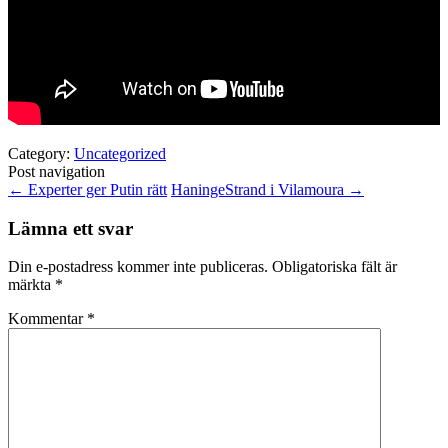
Category:
Uncategorized
Post navigation
←
Experter ger Putin rätt
HaningeStrand i Vilamoura
→
Lämna ett svar
Din e-postadress kommer inte publiceras.
Obligatoriska fält är
märkta
*
Kommentar
*