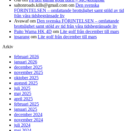
saltonroads.kills@gmail.com
om
Den svenska
FÖRINTELSEN – omfattande brottslighet samt stöld av tid
från våra tidsbegränsade liv
Avawaf
om
Den svenska FÖRINTELSEN – omfattande
brottslighet samt stöld av tid från våra tidsbegränsade liv
Paito Warna HK 4D
om
Lite golf från december till mars
jpsarang
om
Lite golf från december till mars
Arkiv
februari 2026
januari 2026
december 2025
november 2025
oktober 2025
augusti 2025
juli 2025
maj 2025
april 2025
februari 2025
januari 2025
december 2024
november 2024
juli 2024
maj 2024