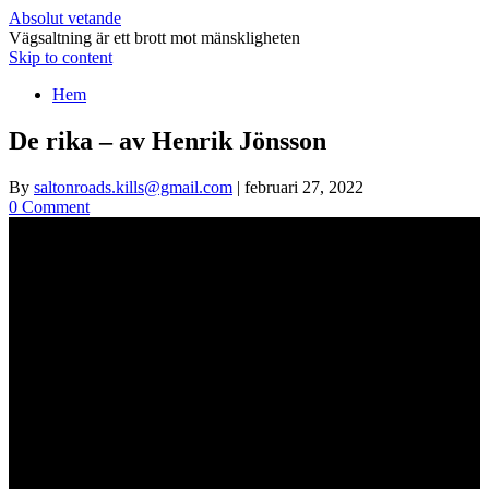
Absolut vetande
Vägsaltning är ett brott mot mänskligheten
Skip to content
Hem
De rika – av Henrik Jönsson
By
saltonroads.kills@gmail.com
|
februari 27, 2022
0 Comment