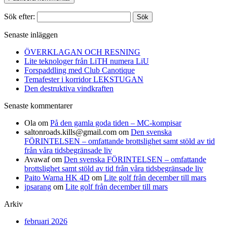
Sök efter:
Senaste inläggen
ÖVERKLAGAN OCH RESNING
Lite teknologer från LiTH numera LiU
Forspaddling med Club Canotique
Temafester i korridor LEKSTUGAN
Den destruktiva vindkraften
Senaste kommentarer
Ola
om
På den gamla goda tiden – MC-kompisar
saltonroads.kills@gmail.com
om
Den svenska
FÖRINTELSEN – omfattande brottslighet samt stöld av tid
från våra tidsbegränsade liv
Avawaf
om
Den svenska FÖRINTELSEN – omfattande
brottslighet samt stöld av tid från våra tidsbegränsade liv
Paito Warna HK 4D
om
Lite golf från december till mars
jpsarang
om
Lite golf från december till mars
Arkiv
februari 2026