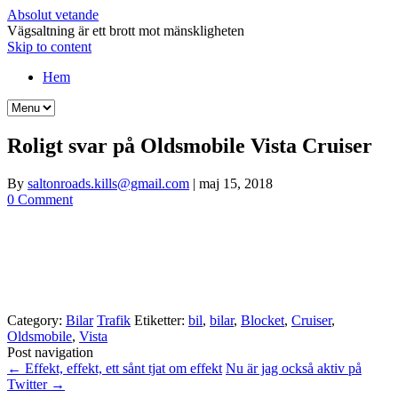
Absolut vetande
Vägsaltning är ett brott mot mänskligheten
Skip to content
Hem
Roligt svar på Oldsmobile Vista Cruiser
By
saltonroads.kills@gmail.com
|
maj 15, 2018
0 Comment
Category:
Bilar
Trafik
Etiketter:
bil
,
bilar
,
Blocket
,
Cruiser
,
Oldsmobile
,
Vista
Post navigation
←
Effekt, effekt, ett sånt tjat om effekt
Nu är jag också aktiv på
Twitter
→