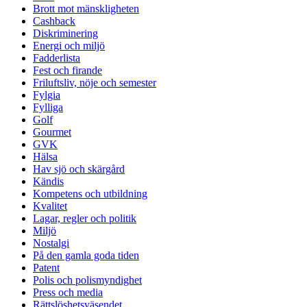
Brott mot mänskligheten
Cashback
Diskriminering
Energi och miljö
Fadderlista
Fest och firande
Friluftsliv, nöje och semester
Fylgia
Fylliga
Golf
Gourmet
GVK
Hälsa
Hav sjö och skärgård
Kändis
Kompetens och utbildning
Kvalitet
Lagar, regler och politik
Miljö
Nostalgi
På den gamla goda tiden
Patent
Polis och polismyndighet
Press och media
Rättslöshetsväsendet