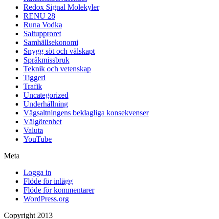
Redox Signal Molekyler
RENU 28
Runa Vodka
Saltupproret
Samhällsekonomi
Snygg söt och välskapt
Språkmissbruk
Teknik och vetenskap
Tiggeri
Trafik
Uncategorized
Underhållning
Vägsaltningens beklagliga konsekvenser
Välgörenhet
Valuta
YouTube
Meta
Logga in
Flöde för inlägg
Flöde för kommentarer
WordPress.org
Copyright 2013