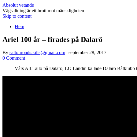
Absolut vetande
Vägsaltning är ett brott mot mänskligheten
Skip to content
Hem
Ariel 100 år – firades på Dalarö
By
saltonroads.kills@gmail.com
|
september 28, 2017
0 Comment
Vårs All-i-allo på Dalarö, LO Landin kallade Dalarö Båtklubb t