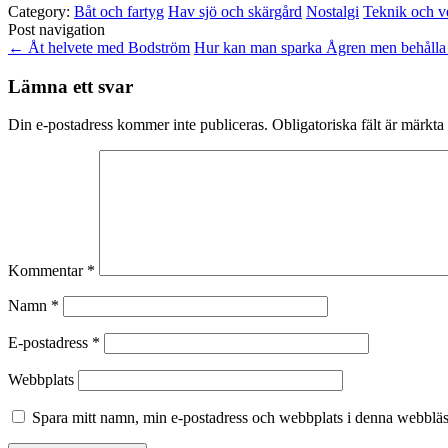
Category:
Båt och fartyg
Hav sjö och skärgård
Nostalgi
Teknik och v
Post navigation
←
Åt helvete med Bodström
Hur kan man sparka Ågren men behålla
Lämna ett svar
Din e-postadress kommer inte publiceras.
Obligatoriska fält är märkta
Kommentar
*
Namn
*
E-postadress
*
Webbplats
Spara mitt namn, min e-postadress och webbplats i denna webbläsa