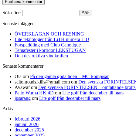
Sök efter:
Senaste inläggen
ÖVERKLAGAN OCH RESNING
Lite teknologer från LiTH numera LiU
Forspaddling med Club Canotique
Temafester i korridor LEKSTUGAN
Den destruktiva vindkraften
Senaste kommentarer
Ola
om
På den gamla goda tiden – MC-kompisar
saltonroads.kills@gmail.com
om
Den svenska FÖRINTELSEN – om
Avawaf
om
Den svenska FÖRINTELSEN – omfattande brottslighe
Paito Warna HK 4D
om
Lite golf från december till mars
jpsarang
om
Lite golf från december till mars
Arkiv
februari 2026
januari 2026
december 2025
november 2025