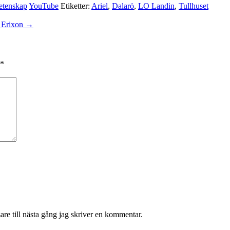
etenskap
YouTube
Etiketter:
Ariel
,
Dalarö
,
LO Landin
,
Tullhuset
 Erixon
→
*
re till nästa gång jag skriver en kommentar.