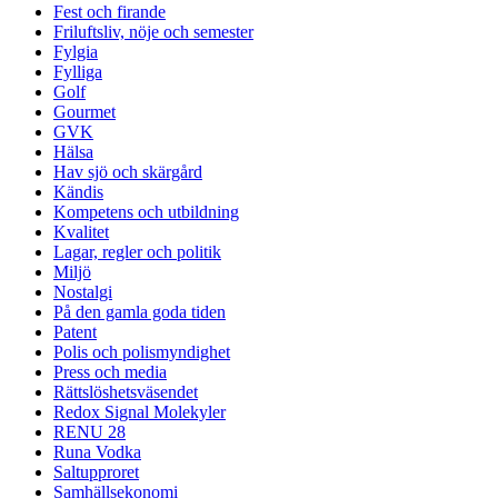
Fest och firande
Friluftsliv, nöje och semester
Fylgia
Fylliga
Golf
Gourmet
GVK
Hälsa
Hav sjö och skärgård
Kändis
Kompetens och utbildning
Kvalitet
Lagar, regler och politik
Miljö
Nostalgi
På den gamla goda tiden
Patent
Polis och polismyndighet
Press och media
Rättslöshetsväsendet
Redox Signal Molekyler
RENU 28
Runa Vodka
Saltupproret
Samhällsekonomi