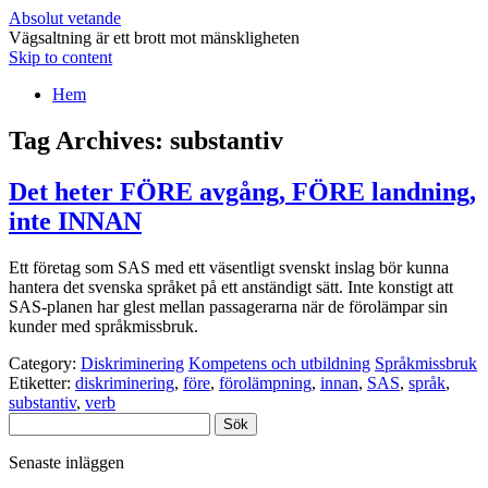
Absolut vetande
Vägsaltning är ett brott mot mänskligheten
Skip to content
Hem
Tag Archives:
substantiv
Det heter FÖRE avgång, FÖRE landning,
inte INNAN
Ett företag som SAS med ett väsentligt svenskt inslag bör kunna
hantera det svenska språket på ett anständigt sätt. Inte konstigt att
SAS-planen har glest mellan passagerarna när de förolämpar sin
kunder med språkmissbruk.
Category:
Diskriminering
Kompetens och utbildning
Språkmissbruk
Etiketter:
diskriminering
,
före
,
förolämpning
,
innan
,
SAS
,
språk
,
substantiv
,
verb
Sök
efter:
Senaste inläggen