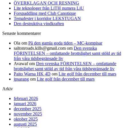
ÖVERKLAGAN OCH RESNING
Lite teknologer från LiTH numera LiU
Forspaddling med Club Canotique
Temafester i korridor LEKSTUGAN
Den destruktiva vindkraften
Senaste kommentarer
Ola
om
På den gamla goda tiden – MC-kompisar
saltonroads.kills@gmail.com
om
Den svenska
FÖRINTELSEN – omfattande brottslighet samt stöld av tid
från våra tidsbegränsade liv
Avawaf
om
Den svenska FÖRINTELSEN – omfattande
brottslighet samt stöld av tid från våra tidsbegränsade liv
Paito Warna HK 4D
om
Lite golf från december till mars
jpsarang
om
Lite golf från december till mars
Arkiv
februari 2026
januari 2026
december 2025
november 2025
oktober 2025
augusti 2025