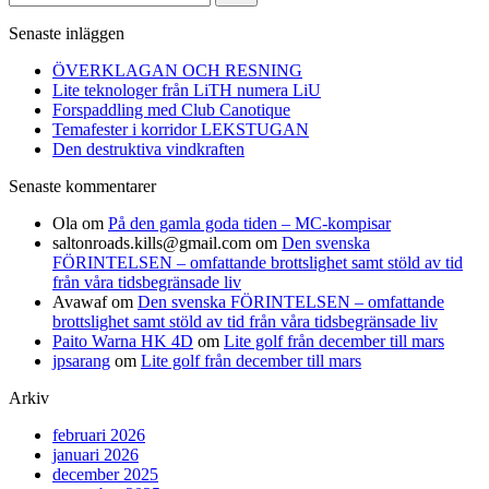
efter:
Senaste inläggen
ÖVERKLAGAN OCH RESNING
Lite teknologer från LiTH numera LiU
Forspaddling med Club Canotique
Temafester i korridor LEKSTUGAN
Den destruktiva vindkraften
Senaste kommentarer
Ola
om
På den gamla goda tiden – MC-kompisar
saltonroads.kills@gmail.com
om
Den svenska
FÖRINTELSEN – omfattande brottslighet samt stöld av tid
från våra tidsbegränsade liv
Avawaf
om
Den svenska FÖRINTELSEN – omfattande
brottslighet samt stöld av tid från våra tidsbegränsade liv
Paito Warna HK 4D
om
Lite golf från december till mars
jpsarang
om
Lite golf från december till mars
Arkiv
februari 2026
januari 2026
december 2025