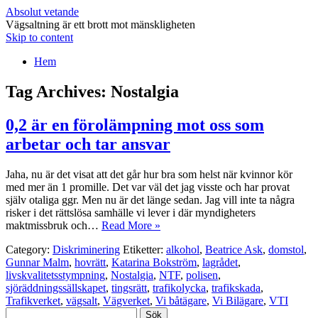
Absolut vetande
Vägsaltning är ett brott mot mänskligheten
Skip to content
Hem
Tag Archives:
Nostalgia
0,2 är en förolämpning mot oss som
arbetar och tar ansvar
Jaha, nu är det visat att det går hur bra som helst när kvinnor kör
med mer än 1 promille. Det var väl det jag visste och har provat
själv otaliga ggr. Men nu är det länge sedan. Jag vill inte ta några
risker i det rättslösa samhälle vi lever i där myndigheters
maktmissbruk och…
Read More »
Category:
Diskriminering
Etiketter:
alkohol
,
Beatrice Ask
,
domstol
,
Gunnar Malm
,
hovrätt
,
Katarina Bokström
,
lagrådet
,
livskvalitetsstympning
,
Nostalgia
,
NTF
,
polisen
,
sjöräddningssällskapet
,
tingsrätt
,
trafikolycka
,
trafikskada
,
Trafikverket
,
vägsalt
,
Vägverket
,
Vi båtägare
,
Vi Bilägare
,
VTI
Sök