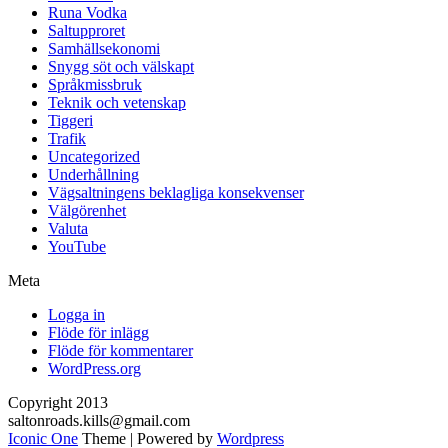
Runa Vodka
Saltupproret
Samhällsekonomi
Snygg söt och välskapt
Språkmissbruk
Teknik och vetenskap
Tiggeri
Trafik
Uncategorized
Underhållning
Vägsaltningens beklagliga konsekvenser
Välgörenhet
Valuta
YouTube
Meta
Logga in
Flöde för inlägg
Flöde för kommentarer
WordPress.org
Copyright 2013
saltonroads.kills@gmail.com
Iconic One
Theme | Powered by
Wordpress