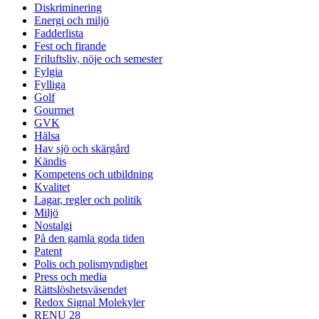
Diskriminering
Energi och miljö
Fadderlista
Fest och firande
Friluftsliv, nöje och semester
Fylgia
Fylliga
Golf
Gourmet
GVK
Hälsa
Hav sjö och skärgård
Kändis
Kompetens och utbildning
Kvalitet
Lagar, regler och politik
Miljö
Nostalgi
På den gamla goda tiden
Patent
Polis och polismyndighet
Press och media
Rättslöshetsväsendet
Redox Signal Molekyler
RENU 28