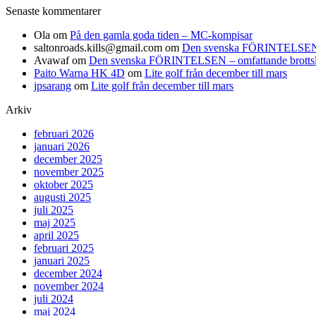
Senaste kommentarer
Ola
om
På den gamla goda tiden – MC-kompisar
saltonroads.kills@gmail.com
om
Den svenska FÖRINTELSEN – om
Avawaf
om
Den svenska FÖRINTELSEN – omfattande brottslighe
Paito Warna HK 4D
om
Lite golf från december till mars
jpsarang
om
Lite golf från december till mars
Arkiv
februari 2026
januari 2026
december 2025
november 2025
oktober 2025
augusti 2025
juli 2025
maj 2025
april 2025
februari 2025
januari 2025
december 2024
november 2024
juli 2024
maj 2024