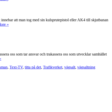
innebar att man tog med sin kulsprutepistol eller AK4 till skjutbanan
ore »
akassera oss som tar ansvar och trakassera oss som utvecklar samhället
»
gsman
,
Text-TV
,
titta på det
,
Trafikverket
,
vägsalt
,
vägsaltning