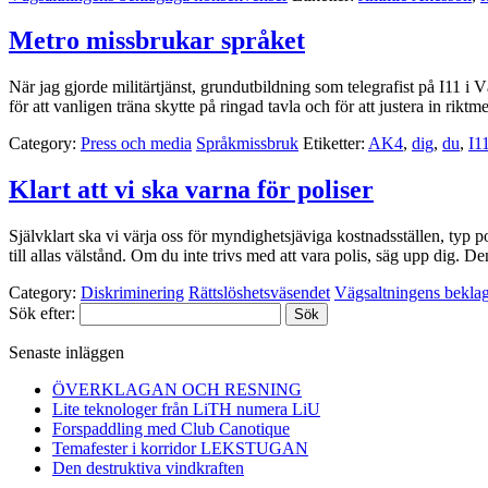
Metro missbrukar språket
När jag gjorde militärtjänst, grundutbildning som telegrafist på I11 
för att vanligen träna skytte på ringad tavla och för att justera in r
Category:
Press och media
Språkmissbruk
Etiketter:
AK4
,
dig
,
du
,
I1
Klart att vi ska varna för poliser
Självklart ska vi värja oss för myndighetsjäviga kostnadsställen, typ p
till allas välstånd. Om du inte trivs med att vara polis, säg upp dig. 
Category:
Diskriminering
Rättslöshetsväsendet
Vägsaltningens bekla
Sök efter:
Senaste inläggen
ÖVERKLAGAN OCH RESNING
Lite teknologer från LiTH numera LiU
Forspaddling med Club Canotique
Temafester i korridor LEKSTUGAN
Den destruktiva vindkraften