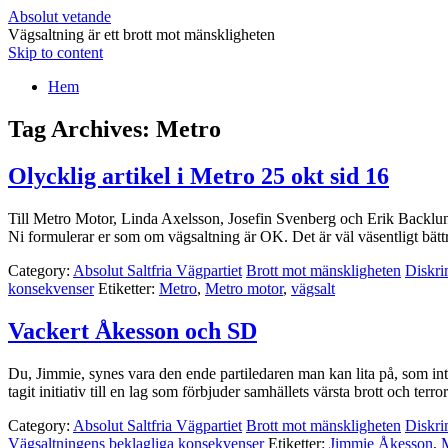
Absolut vetande
Vägsaltning är ett brott mot mänskligheten
Skip to content
Hem
Tag Archives:
Metro
Olycklig artikel i Metro 25 okt sid 16
Till Metro Motor, Linda Axelsson, Josefin Svenberg och Erik Backlund. 
Ni formulerar er som om vägsaltning är OK. Det är väl väsentligt bätt
Category:
Absolut Saltfria Vägpartiet
Brott mot mänskligheten
Diskri
konsekvenser
Etiketter:
Metro
,
Metro motor
,
vägsalt
Vackert Åkesson och SD
Du, Jimmie, synes vara den ende partiledaren man kan lita på, som int
tagit initiativ till en lag som förbjuder samhällets värsta brott och t
Category:
Absolut Saltfria Vägpartiet
Brott mot mänskligheten
Diskri
Vägsaltningens beklagliga konsekvenser
Etiketter:
Jimmie Åkesson
,