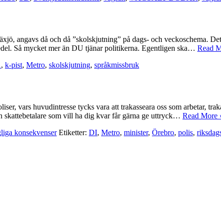
i Växjö, angavs då och då ”skolskjutning” på dags- och veckoschema. Det 
iktmedel. Så mycket mer än DU tjänar politikerna. Egentligen ska…
Read M
1
,
k-pist
,
Metro
,
skolskjutning
,
språkmissbruk
oliser, vars huvudintresse tycks vara att trakasseara oss som arbetar, tr
Den skattebetalare som vill ha dig kvar får gärna ge uttryck…
Read More 
gliga konsekvenser
Etiketter:
DI
,
Metro
,
minister
,
Örebro
,
polis
,
riksda