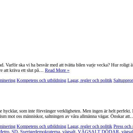
Varför ska vi ha besvär med att tvätta bilen varje vecka? Hur roligt är 
re att kräva ett slut på…
Read More »
minering
Kompetens och utbildning
Lagar, regler och politik
Saltuppror
e hycklar, som inte förvränger verkligheten. Men ingen är helt perfekt
errorism mot oss människor, saltningen av våra allmänna vägar. Önskar at
minering
Kompetens och utbildning
Lagar, regler och politik
Press och
Metro
,
SD
,
Sverigedemokraterna
,
vägsalt
,
VÄGSALT DÖDAR
,
vägsa