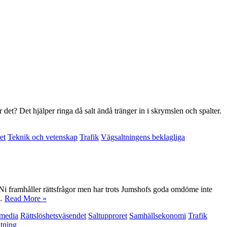
det? Det hjälper ringa då salt ändå tränger in i skrymslen och spalter.
et
Teknik och vetenskap
Trafik
Vägsaltningens beklagliga
. Ni framhåller rättsfrågor men har trots Jumshofs goda omdöme inte
t…
Read More »
 media
Rättslöshetsväsendet
Saltupproret
Samhällsekonomi
Trafik
ltning