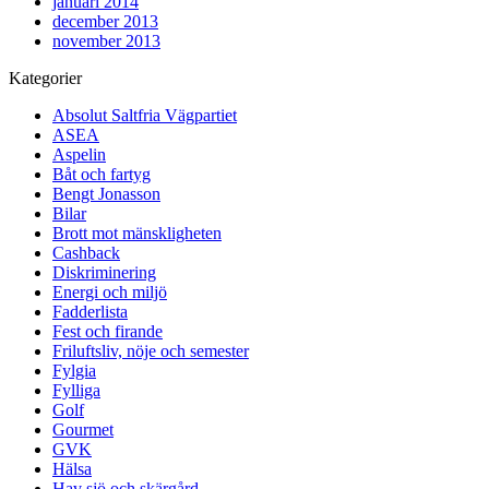
januari 2014
december 2013
november 2013
Kategorier
Absolut Saltfria Vägpartiet
ASEA
Aspelin
Båt och fartyg
Bengt Jonasson
Bilar
Brott mot mänskligheten
Cashback
Diskriminering
Energi och miljö
Fadderlista
Fest och firande
Friluftsliv, nöje och semester
Fylgia
Fylliga
Golf
Gourmet
GVK
Hälsa
Hav sjö och skärgård