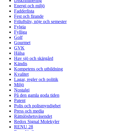
Diskriminering
Energi och miljö
Fadderlista
Fest och firande
Friluftsliv, nöje och semester
Fylgia
Fylliga
Golf
Gourmet
GVK
Hälsa
Hav sjö och skärgård
Kändis
Kompetens och utbildning
Kvalitet
Lagar, regler och politik
Miljö
Nostalgi
På den gamla goda tiden
Patent
Polis och polismyndighet
Press och media
Rättslöshetsväsendet
Redox Signal Molekyler
RENU 28