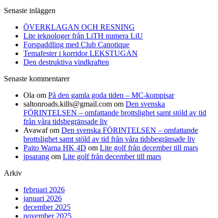
efter:
Senaste inläggen
ÖVERKLAGAN OCH RESNING
Lite teknologer från LiTH numera LiU
Forspaddling med Club Canotique
Temafester i korridor LEKSTUGAN
Den destruktiva vindkraften
Senaste kommentarer
Ola
om
På den gamla goda tiden – MC-kompisar
saltonroads.kills@gmail.com
om
Den svenska
FÖRINTELSEN – omfattande brottslighet samt stöld av tid
från våra tidsbegränsade liv
Avawaf
om
Den svenska FÖRINTELSEN – omfattande
brottslighet samt stöld av tid från våra tidsbegränsade liv
Paito Warna HK 4D
om
Lite golf från december till mars
jpsarang
om
Lite golf från december till mars
Arkiv
februari 2026
januari 2026
december 2025
november 2025