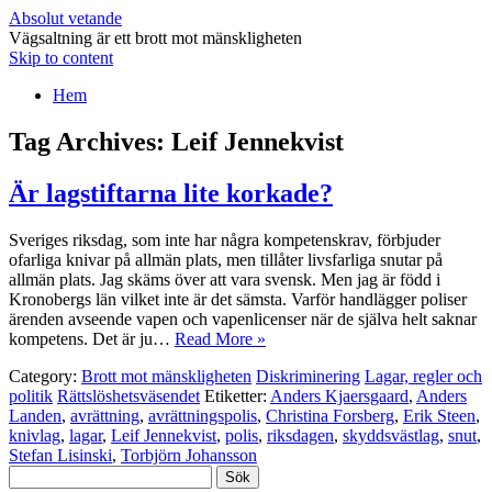
Absolut vetande
Vägsaltning är ett brott mot mänskligheten
Skip to content
Hem
Tag Archives:
Leif Jennekvist
Är lagstiftarna lite korkade?
Sveriges riksdag, som inte har några kompetenskrav, förbjuder
ofarliga knivar på allmän plats, men tillåter livsfarliga snutar på
allmän plats. Jag skäms över att vara svensk. Men jag är född i
Kronobergs län vilket inte är det sämsta. Varför handlägger poliser
ärenden avseende vapen och vapenlicenser när de själva helt saknar
kompetens. Det är ju…
Read More »
Category:
Brott mot mänskligheten
Diskriminering
Lagar, regler och
politik
Rättslöshetsväsendet
Etiketter:
Anders Kjaersgaard
,
Anders
Landen
,
avrättning
,
avrättningspolis
,
Christina Forsberg
,
Erik Steen
,
knivlag
,
lagar
,
Leif Jennekvist
,
polis
,
riksdagen
,
skyddsvästlag
,
snut
,
Stefan Lisinski
,
Torbjörn Johansson
Sök