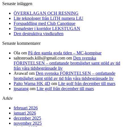
Senaste inläggen
ÖVERKLAGAN OCH RESNING
Lite teknologer från LiTH numera LiU
Forspaddling med Club Canotique
Temafester i korridor LEKSTUGAN
Den destruktiva vindkraften
Senaste kommentarer
Ola
om
På den gamla goda tiden – MC-kompisar
saltonroads.kills@gmail.com
om
Den svenska
FÖRINTELSEN – omfattande brottslighet samt stöld av tid
från våra tidsbegränsade liv
Avawaf
om
Den svenska FÖRINTELSEN – omfattande
brottslighet samt stöld av tid från våra tidsbegränsade liv
Paito Warna HK 4D
om
Lite golf från december till mars
jpsarang
om
Lite golf från december till mars
Arkiv
februari 2026
januari 2026
december 2025
november 2025