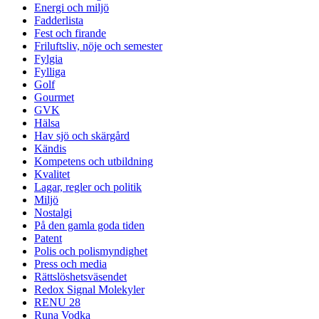
Energi och miljö
Fadderlista
Fest och firande
Friluftsliv, nöje och semester
Fylgia
Fylliga
Golf
Gourmet
GVK
Hälsa
Hav sjö och skärgård
Kändis
Kompetens och utbildning
Kvalitet
Lagar, regler och politik
Miljö
Nostalgi
På den gamla goda tiden
Patent
Polis och polismyndighet
Press och media
Rättslöshetsväsendet
Redox Signal Molekyler
RENU 28
Runa Vodka