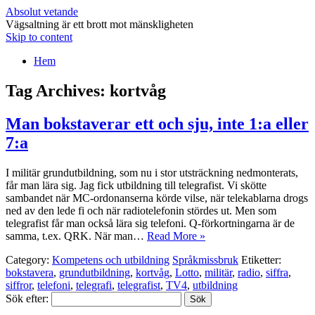
Absolut vetande
Vägsaltning är ett brott mot mänskligheten
Skip to content
Hem
Tag Archives:
kortvåg
Man bokstaverar ett och sju, inte 1:a eller
7:a
I militär grundutbildning, som nu i stor utsträckning nedmonterats,
får man lära sig. Jag fick utbildning till telegrafist. Vi skötte
sambandet när MC-ordonanserna körde vilse, när telekablarna drogs
ned av den lede fi och när radiotelefonin stördes ut. Men som
telegrafist får man också lära sig telefoni. Q-förkortningarna är de
samma, t.ex. QRK. När man…
Read More »
Category:
Kompetens och utbildning
Språkmissbruk
Etiketter:
bokstavera
,
grundutbildning
,
kortvåg
,
Lotto
,
militär
,
radio
,
siffra
,
siffror
,
telefoni
,
telegrafi
,
telegrafist
,
TV4
,
utbildning
Sök efter: