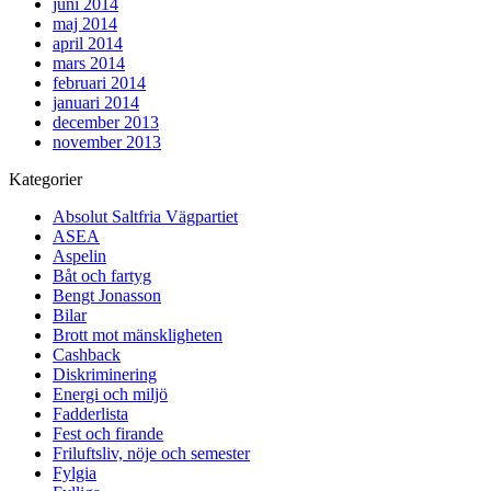
juni 2014
maj 2014
april 2014
mars 2014
februari 2014
januari 2014
december 2013
november 2013
Kategorier
Absolut Saltfria Vägpartiet
ASEA
Aspelin
Båt och fartyg
Bengt Jonasson
Bilar
Brott mot mänskligheten
Cashback
Diskriminering
Energi och miljö
Fadderlista
Fest och firande
Friluftsliv, nöje och semester
Fylgia