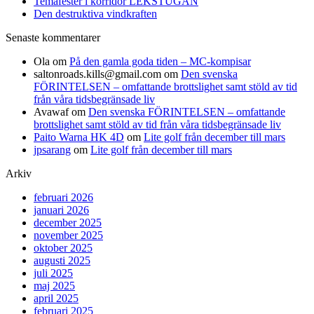
Temafester i korridor LEKSTUGAN
Den destruktiva vindkraften
Senaste kommentarer
Ola
om
På den gamla goda tiden – MC-kompisar
saltonroads.kills@gmail.com
om
Den svenska
FÖRINTELSEN – omfattande brottslighet samt stöld av tid
från våra tidsbegränsade liv
Avawaf
om
Den svenska FÖRINTELSEN – omfattande
brottslighet samt stöld av tid från våra tidsbegränsade liv
Paito Warna HK 4D
om
Lite golf från december till mars
jpsarang
om
Lite golf från december till mars
Arkiv
februari 2026
januari 2026
december 2025
november 2025
oktober 2025
augusti 2025
juli 2025
maj 2025
april 2025
februari 2025