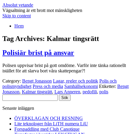
Absolut vetande
Vägsaltning är ett brott mot mänskligheten
Skip to content
Hem
Tag Archives:
Kalmar tingsrätt
Polisiär brist på ansvar
Polisen uppvisar brist på gott omdöme. Varför inte tänka rationellt
istället för att slarva bort våra skattepengar?!
Category:
Bengt Jonasson
Lagar, regler och politik
Polis och
polismyndighet
Press och media
Samhällsekonomi
Etiketter:
Bengt
Jonasson
,
Kalmar tingsrätt
,
Lars Anneren
,
pedofili
,
polis
Sök
efter:
Senaste inläggen
ÖVERKLAGAN OCH RESNING
Lite teknologer från LiTH numera LiU
Forspaddling med Club Canotique