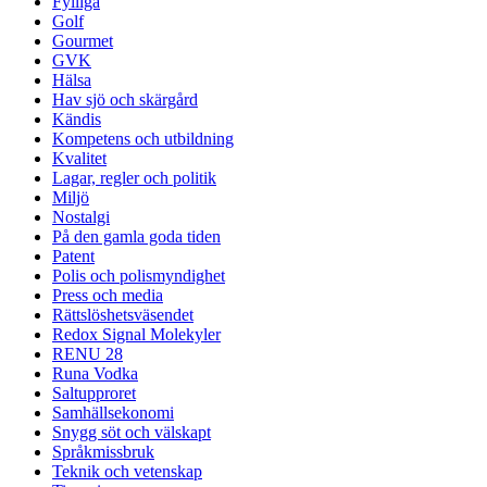
Fylliga
Golf
Gourmet
GVK
Hälsa
Hav sjö och skärgård
Kändis
Kompetens och utbildning
Kvalitet
Lagar, regler och politik
Miljö
Nostalgi
På den gamla goda tiden
Patent
Polis och polismyndighet
Press och media
Rättslöshetsväsendet
Redox Signal Molekyler
RENU 28
Runa Vodka
Saltupproret
Samhällsekonomi
Snygg söt och välskapt
Språkmissbruk
Teknik och vetenskap