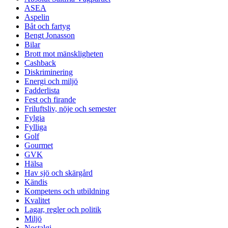
ASEA
Aspelin
Båt och fartyg
Bengt Jonasson
Bilar
Brott mot mänskligheten
Cashback
Diskriminering
Energi och miljö
Fadderlista
Fest och firande
Friluftsliv, nöje och semester
Fylgia
Fylliga
Golf
Gourmet
GVK
Hälsa
Hav sjö och skärgård
Kändis
Kompetens och utbildning
Kvalitet
Lagar, regler och politik
Miljö
Nostalgi