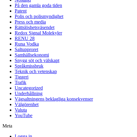
På den gamla goda tiden
Patent
Polis och polismyndighet
Press och media
Rättslöshetsväsendet
Redox Signal Molekyler
RENU 28
Runa Vodka
Saltupproret
Samhällsekonomi
Snygg söt och välskapt
Språkmissbruk
Teknik och vetenskap
Tiggeri
Trafik
Uncategorized
Underhållning
Vägsaltningens beklagliga konsekvenser
Välgörenhet
Valuta
YouTube
Meta
Logga in