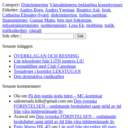
Category:
Diskriminering
Vägsaltningens beklagliga konsekvenser
Etiketter:
Anders Borg
,
Anders Ygeman
,
Beatrice Ask
,
brott
,
Catharina Elmsäter-Svärd
,
diskriminering
,
farliga partiklar
,
finansminister
,
Gunnar Malm
,
hets mot folkgrupp
,
infrastrukturminister
,
justitieminister
,
Lena Ek
,
mobbing
,
trafik
,
trafiksäkerhet
,
vägsalt
Sök efter:
Senaste inläggen
ÖVERKLAGAN OCH RESNING
Lite teknologer från LiTH numera LiU
Forspaddling med Club Canotique
Temafester i korridor LEKSTUGAN
Den destruktiva vindkraften
Senaste kommentarer
Ola
om
På den gamla goda tiden – MC-kompisar
saltonroads.kills@gmail.com
om
Den svenska
FÖRINTELSEN – omfattande brottslighet samt stöld av tid
från våra tidsbegränsade liv
Avawaf
om
Den svenska FÖRINTELSEN – omfattande
brottslighet samt stöld av tid från våra tidsbegränsade liv
Paito Warna HK 4D
om
Lite golf från december till mars