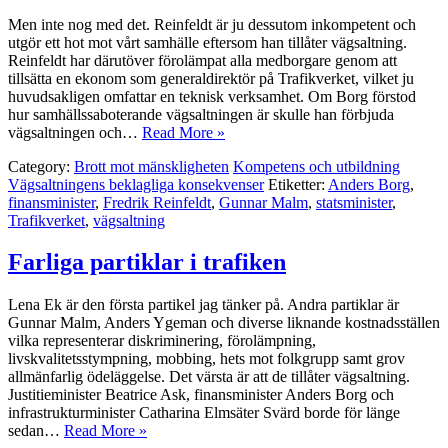
Men inte nog med det. Reinfeldt är ju dessutom inkompetent och
utgör ett hot mot vårt samhälle eftersom han tillåter vägsaltning.
Reinfeldt har därutöver förolämpat alla medborgare genom att
tillsätta en ekonom som generaldirektör på Trafikverket, vilket ju
huvudsakligen omfattar en teknisk verksamhet. Om Borg förstod
hur samhällssaboterande vägsaltningen är skulle han förbjuda
vägsaltningen och…
Read More »
Category:
Brott mot mänskligheten
Kompetens och utbildning
Vägsaltningens beklagliga konsekvenser
Etiketter:
Anders Borg
,
finansminister
,
Fredrik Reinfeldt
,
Gunnar Malm
,
statsminister
,
Trafikverket
,
vägsaltning
Farliga partiklar i trafiken
Lena Ek är den första partikel jag tänker på. Andra partiklar är
Gunnar Malm, Anders Ygeman och diverse liknande kostnadsställen
vilka representerar diskriminering, förolämpning,
livskvalitetsstympning, mobbing, hets mot folkgrupp samt grov
allmänfarlig ödeläggelse. Det värsta är att de tillåter vägsaltning.
Justitieminister Beatrice Ask, finansminister Anders Borg och
infrastrukturminister Catharina Elmsäter Svärd borde för länge
sedan…
Read More »