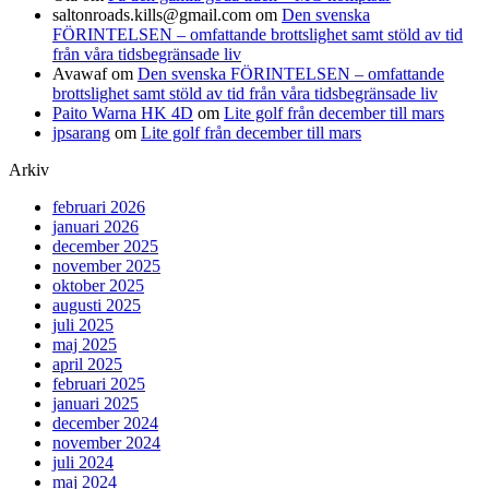
saltonroads.kills@gmail.com
om
Den svenska
FÖRINTELSEN – omfattande brottslighet samt stöld av tid
från våra tidsbegränsade liv
Avawaf
om
Den svenska FÖRINTELSEN – omfattande
brottslighet samt stöld av tid från våra tidsbegränsade liv
Paito Warna HK 4D
om
Lite golf från december till mars
jpsarang
om
Lite golf från december till mars
Arkiv
februari 2026
januari 2026
december 2025
november 2025
oktober 2025
augusti 2025
juli 2025
maj 2025
april 2025
februari 2025
januari 2025
december 2024
november 2024
juli 2024
maj 2024