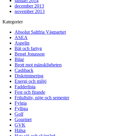
januari 2014
december 2013
november 2013
Kategorier
Absolut Saltfria Vägpartiet
ASEA
Aspelin
Båt och fartyg
Bengt Jonasson
Bilar
Brott mot mänskligheten
Cashback
Diskriminering
Energi och miljö
Fadderlista
Fest och firande
Friluftsliv, nöje och semester
Fylgia
Fylliga
Golf
Gourmet
GVK
Hälsa
Hav sjö och skärgård