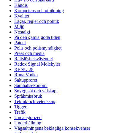
Kändis
Kompetens och utbildning
Kvalitet
Lagar, regler och politik
Miljö
Nostalgi
På den gamla goda tiden
Patent
Polis och polismyndighet
Press och media
Rättslöshetsväsendet
Redox Signal Molekyler
RENU 28
Runa Vodka
Saltupproret
Samhällsekonomi
Snygg söt och välskapt
Språkmissbruk
Teknik och vetenskap
Tiggeri
Trafik
Uncategorized
Underhållning
Vägsaltningens beklagliga konsekvenser