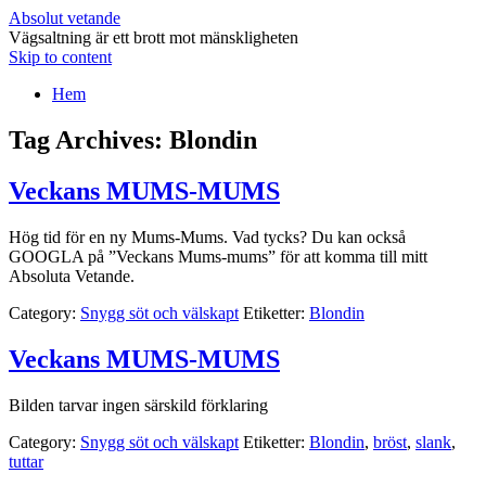
Absolut vetande
Vägsaltning är ett brott mot mänskligheten
Skip to content
Hem
Tag Archives:
Blondin
Veckans MUMS-MUMS
Hög tid för en ny Mums-Mums. Vad tycks? Du kan också
GOOGLA på ”Veckans Mums-mums” för att komma till mitt
Absoluta Vetande.
Category:
Snygg söt och välskapt
Etiketter:
Blondin
Veckans MUMS-MUMS
Bilden tarvar ingen särskild förklaring
Category:
Snygg söt och välskapt
Etiketter:
Blondin
,
bröst
,
slank
,
tuttar