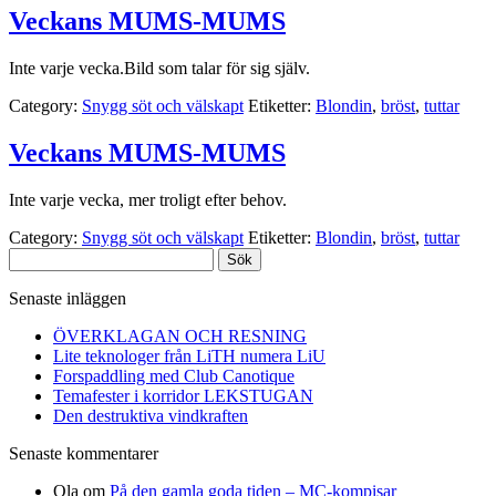
Veckans MUMS-MUMS
Inte varje vecka.Bild som talar för sig själv.
Category:
Snygg söt och välskapt
Etiketter:
Blondin
,
bröst
,
tuttar
Veckans MUMS-MUMS
Inte varje vecka, mer troligt efter behov.
Category:
Snygg söt och välskapt
Etiketter:
Blondin
,
bröst
,
tuttar
Sök
efter:
Senaste inläggen
ÖVERKLAGAN OCH RESNING
Lite teknologer från LiTH numera LiU
Forspaddling med Club Canotique
Temafester i korridor LEKSTUGAN
Den destruktiva vindkraften
Senaste kommentarer
Ola
om
På den gamla goda tiden – MC-kompisar