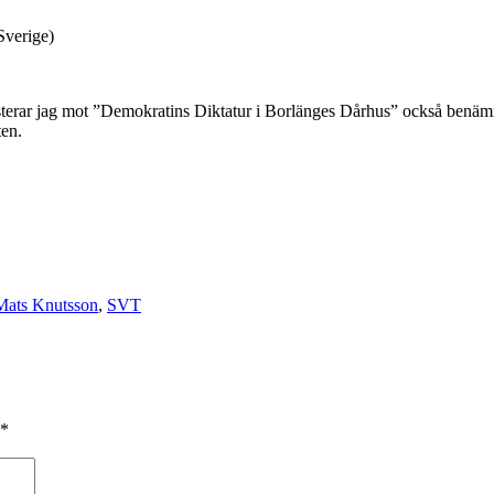
 Sverige)
sterar jag mot ”Demokratins Diktatur i Borlänges Dårhus” också benämn
ten.
Mats Knutsson
,
SVT
*