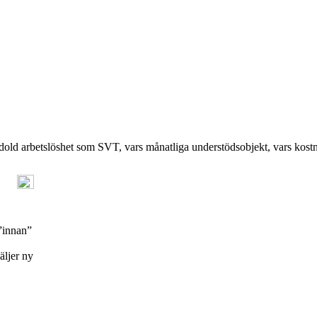
n dold arbetslöshet som SVT, vars månatliga understödsobjekt, vars kostn
 ”innan”
äljer ny