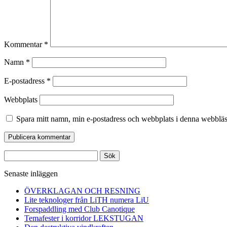
Kommentar
*
Namn
*
E-postadress
*
Webbplats
Spara mitt namn, min e-postadress och webbplats i denna webbläsa
Sök
efter:
Senaste inläggen
ÖVERKLAGAN OCH RESNING
Lite teknologer från LiTH numera LiU
Forspaddling med Club Canotique
Temafester i korridor LEKSTUGAN