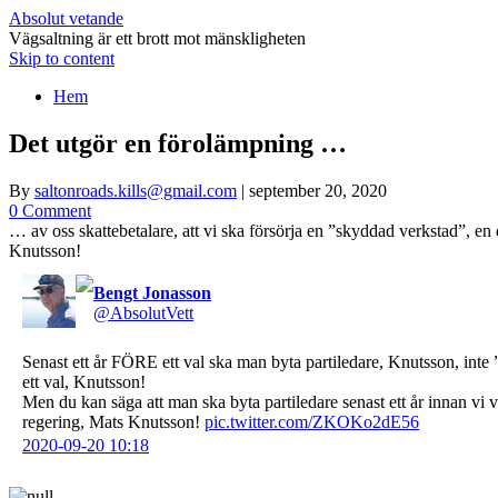
Absolut vetande
Vägsaltning är ett brott mot mänskligheten
Skip to content
Hem
Det utgör en förolämpning …
By
saltonroads.kills@gmail.com
|
september 20, 2020
0 Comment
… av oss skattebetalare, att vi ska försörja en ”skyddad verkstad”, e
Knutsson!
Bengt Jonasson
⁦‪@AbsolutVett‬⁩
Senast ett år FÖRE ett val ska man byta partiledare, Knutsson, inte
ett val, Knutsson!
Men du kan säga att man ska byta partiledare senast ett år innan vi v
regering, Mats Knutsson!
pic.twitter.com/ZKOKo2dE56
2020-09-20 10:18