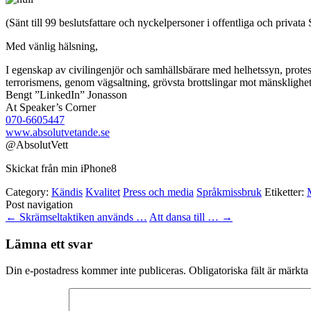
(Sänt till 99 beslutsfattare och nyckelpersoner i offentliga och privata
Med vänlig hälsning,
I egenskap av civilingenjör och samhällsbärare med helhetssyn, prote
terrorismens, genom vägsaltning, grövsta brottslingar mot mänsklighe
Bengt ”LinkedIn” Jonasson
At Speaker’s Corner
070-6605447
www.absolutvetande.se
@AbsolutVett
Skickat från min iPhone8
Category:
Kändis
Kvalitet
Press och media
Språkmissbruk
Etiketter:
Post navigation
←
Skrämseltaktiken används …
Att dansa till …
→
Lämna ett svar
Din e-postadress kommer inte publiceras.
Obligatoriska fält är märkta