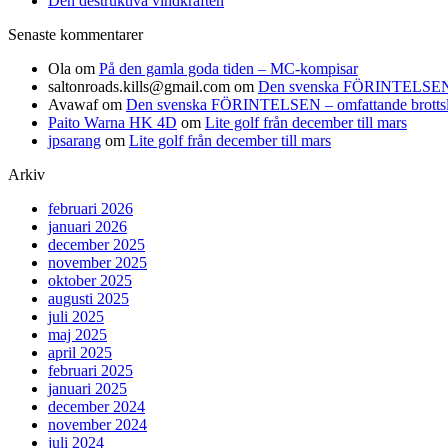
Den destruktiva vindkraften
Senaste kommentarer
Ola
om
På den gamla goda tiden – MC-kompisar
saltonroads.kills@gmail.com
om
Den svenska FÖRINTELSEN – om
Avawaf
om
Den svenska FÖRINTELSEN – omfattande brottslighe
Paito Warna HK 4D
om
Lite golf från december till mars
jpsarang
om
Lite golf från december till mars
Arkiv
februari 2026
januari 2026
december 2025
november 2025
oktober 2025
augusti 2025
juli 2025
maj 2025
april 2025
februari 2025
januari 2025
december 2024
november 2024
juli 2024