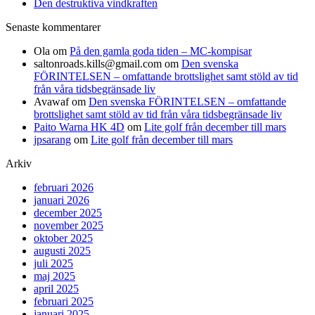
Den destruktiva vindkraften
Senaste kommentarer
Ola
om
På den gamla goda tiden – MC-kompisar
saltonroads.kills@gmail.com
om
Den svenska
FÖRINTELSEN – omfattande brottslighet samt stöld av tid
från våra tidsbegränsade liv
Avawaf
om
Den svenska FÖRINTELSEN – omfattande
brottslighet samt stöld av tid från våra tidsbegränsade liv
Paito Warna HK 4D
om
Lite golf från december till mars
jpsarang
om
Lite golf från december till mars
Arkiv
februari 2026
januari 2026
december 2025
november 2025
oktober 2025
augusti 2025
juli 2025
maj 2025
april 2025
februari 2025
januari 2025