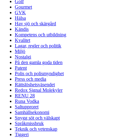
Golf
Gourmet
GVK
Hälsa
Hav sjö och skärgård
Kändis
Kompetens och utbildning
Kvalitet
Lagar, regler och politik
Miljö
Nostalgi
På den gamla goda tiden
Patent
Polis och polismyndighet
Press och media
Rättslöshetsväsendet
Redox Signal Molekyler
RENU 28
Runa Vodka
Saltupproret
Samhällsekonomi
Snygg söt och välskapt
Språkmissbruk
Teknik och vetenskap
Tiggeri