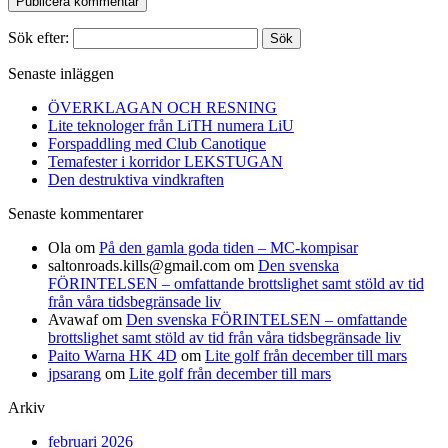
Sök efter:
Senaste inläggen
ÖVERKLAGAN OCH RESNING
Lite teknologer från LiTH numera LiU
Forspaddling med Club Canotique
Temafester i korridor LEKSTUGAN
Den destruktiva vindkraften
Senaste kommentarer
Ola
om
På den gamla goda tiden – MC-kompisar
saltonroads.kills@gmail.com
om
Den svenska
FÖRINTELSEN – omfattande brottslighet samt stöld av tid
från våra tidsbegränsade liv
Avawaf
om
Den svenska FÖRINTELSEN – omfattande
brottslighet samt stöld av tid från våra tidsbegränsade liv
Paito Warna HK 4D
om
Lite golf från december till mars
jpsarang
om
Lite golf från december till mars
Arkiv
februari 2026