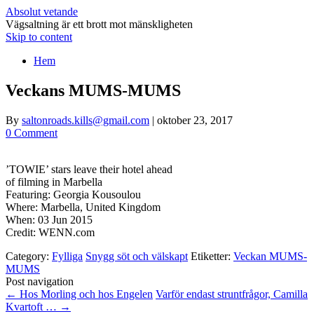
Absolut vetande
Vägsaltning är ett brott mot mänskligheten
Skip to content
Hem
Veckans MUMS-MUMS
By
saltonroads.kills@gmail.com
|
oktober 23, 2017
0 Comment
’TOWIE’ stars leave their hotel ahead
of filming in Marbella
Featuring: Georgia Kousoulou
Where: Marbella, United Kingdom
When: 03 Jun 2015
Credit: WENN.com
Category:
Fylliga
Snygg söt och välskapt
Etiketter:
Veckan MUMS-
MUMS
Post navigation
←
Hos Morling och hos Engelen
Varför endast struntfrågor, Camilla
Kvartoft …
→