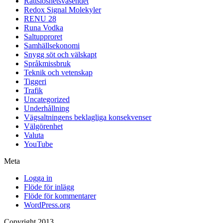
Rättslöshetsväsendet
Redox Signal Molekyler
RENU 28
Runa Vodka
Saltupproret
Samhällsekonomi
Snygg söt och välskapt
Språkmissbruk
Teknik och vetenskap
Tiggeri
Trafik
Uncategorized
Underhållning
Vägsaltningens beklagliga konsekvenser
Välgörenhet
Valuta
YouTube
Meta
Logga in
Flöde för inlägg
Flöde för kommentarer
WordPress.org
Copyright 2013