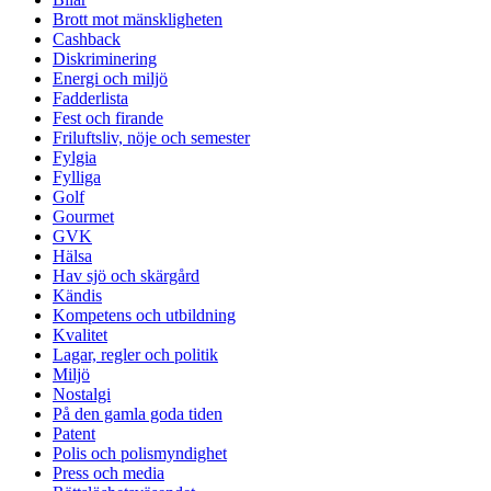
Brott mot mänskligheten
Cashback
Diskriminering
Energi och miljö
Fadderlista
Fest och firande
Friluftsliv, nöje och semester
Fylgia
Fylliga
Golf
Gourmet
GVK
Hälsa
Hav sjö och skärgård
Kändis
Kompetens och utbildning
Kvalitet
Lagar, regler och politik
Miljö
Nostalgi
På den gamla goda tiden
Patent
Polis och polismyndighet
Press och media