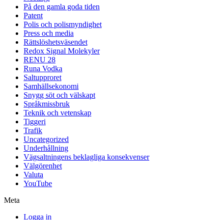
På den gamla goda tiden
Patent
Polis och polismyndighet
Press och media
Rättslöshetsväsendet
Redox Signal Molekyler
RENU 28
Runa Vodka
Saltupproret
Samhällsekonomi
Snygg söt och välskapt
Språkmissbruk
Teknik och vetenskap
Tiggeri
Trafik
Uncategorized
Underhållning
Vägsaltningens beklagliga konsekvenser
Välgörenhet
Valuta
YouTube
Meta
Logga in