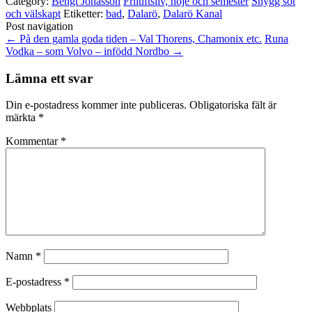
Category:
Bengt Jonasson
Friluftsliv, nöje och semester
Snygg söt
och välskapt
Etiketter:
bad
,
Dalarö
,
Dalarö Kanal
Post navigation
←
På den gamla goda tiden – Val Thorens, Chamonix etc.
Runa
Vodka – som Volvo – infödd Nordbo
→
Lämna ett svar
Din e-postadress kommer inte publiceras.
Obligatoriska fält är
märkta
*
Kommentar
*
Namn
*
E-postadress
*
Webbplats