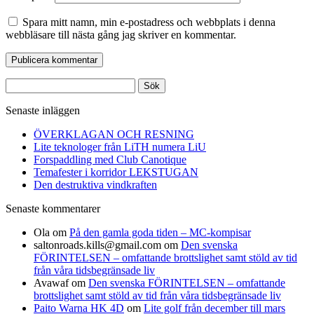
Spara mitt namn, min e-postadress och webbplats i denna
webbläsare till nästa gång jag skriver en kommentar.
Sök
efter:
Senaste inläggen
ÖVERKLAGAN OCH RESNING
Lite teknologer från LiTH numera LiU
Forspaddling med Club Canotique
Temafester i korridor LEKSTUGAN
Den destruktiva vindkraften
Senaste kommentarer
Ola
om
På den gamla goda tiden – MC-kompisar
saltonroads.kills@gmail.com
om
Den svenska
FÖRINTELSEN – omfattande brottslighet samt stöld av tid
från våra tidsbegränsade liv
Avawaf
om
Den svenska FÖRINTELSEN – omfattande
brottslighet samt stöld av tid från våra tidsbegränsade liv
Paito Warna HK 4D
om
Lite golf från december till mars