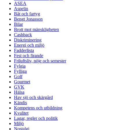
ASEA
Aspelin
Båt och fartyg
Bengt Jonasson
Bilar
Brott mot mänskligheten
Cashback
Diskriminering
Energi och miljö
Fadderlista
Fest och firande
Friluftsliv, nöje och semester
Fylgia
Fylliga
Golf
Gourmet
GVK
Hälsa
Hav sjö och skärgård
Kändis
Kompetens och utbildning
Kvalitet
Lagar, regler och politik
Miljö
Nostalgi