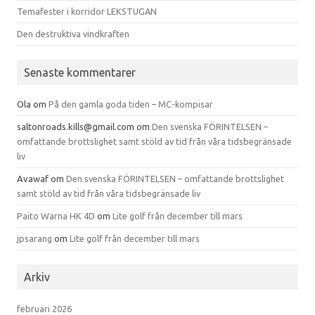
Temafester i korridor LEKSTUGAN
Den destruktiva vindkraften
Senaste kommentarer
Ola
om
På den gamla goda tiden – MC-kompisar
saltonroads.kills@gmail.com
om
Den svenska FÖRINTELSEN –
omfattande brottslighet samt stöld av tid från våra tidsbegränsade
liv
Avawaf
om
Den svenska FÖRINTELSEN – omfattande brottslighet
samt stöld av tid från våra tidsbegränsade liv
Paito Warna HK 4D
om
Lite golf från december till mars
jpsarang
om
Lite golf från december till mars
Arkiv
februari 2026