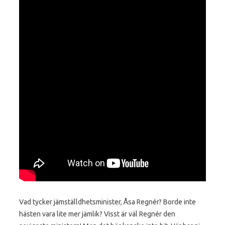
Vad tycker jämställdhetsminister, Åsa Regnér? Borde inte
hästen vara lite mer jämlik? Visst är väl Regnér den