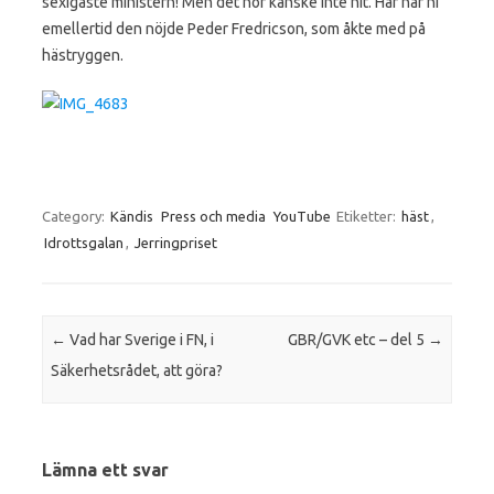
sexigaste ministern! Men det hör kanske inte hit. Här har ni
emellertid den nöjde Peder Fredricson, som åkte med på
hästryggen.
Category:
Kändis
Press och media
YouTube
Etiketter:
häst
,
Idrottsgalan
,
Jerringpriset
Post navigation
←
Vad har Sverige i FN, i
GBR/GVK etc – del 5
→
Säkerhetsrådet, att göra?
Lämna ett svar