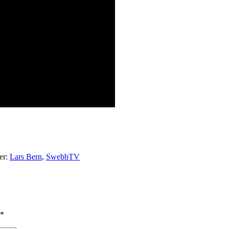
ter:
Lars Bern
,
SwebbTV
*