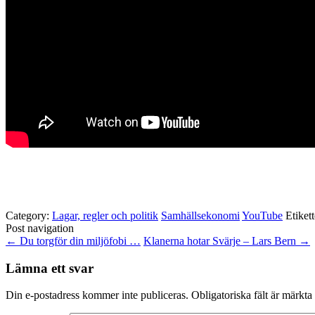
Category:
Lagar, regler och politik
Samhällsekonomi
YouTube
Etiket
Post navigation
←
Du torgför din miljöfobi …
Klanerna hotar Svärje – Lars Bern
→
Lämna ett svar
Din e-postadress kommer inte publiceras.
Obligatoriska fält är märkta