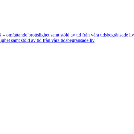
fattande brottslighet samt stöld av tid från våra tidsbegränsade liv
t samt stöld av tid från våra tidsbegränsade liv