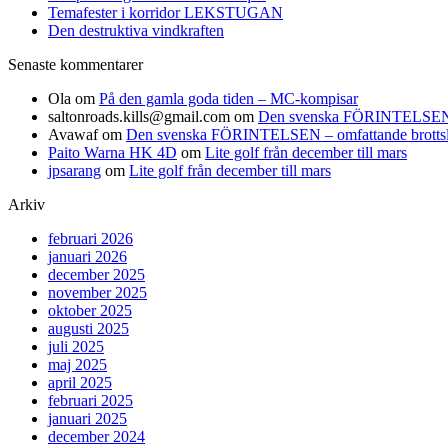
Temafester i korridor LEKSTUGAN
Den destruktiva vindkraften
Senaste kommentarer
Ola
om
På den gamla goda tiden – MC-kompisar
saltonroads.kills@gmail.com
om
Den svenska FÖRINTELSEN – om
Avawaf
om
Den svenska FÖRINTELSEN – omfattande brottslighe
Paito Warna HK 4D
om
Lite golf från december till mars
jpsarang
om
Lite golf från december till mars
Arkiv
februari 2026
januari 2026
december 2025
november 2025
oktober 2025
augusti 2025
juli 2025
maj 2025
april 2025
februari 2025
januari 2025
december 2024