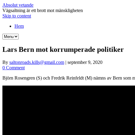
Absolut vetande
Vägsaltning är ett brott mot mänskligheten
Skip to content
Hem
Lars Bern mot korrumperade politiker
By
saltonroads.kills@gmail.com
|
september 9, 2020
0 Comment
Björn Rosengren (S) och Fredrik Reinfeldt (M) nämns av Bern som mö