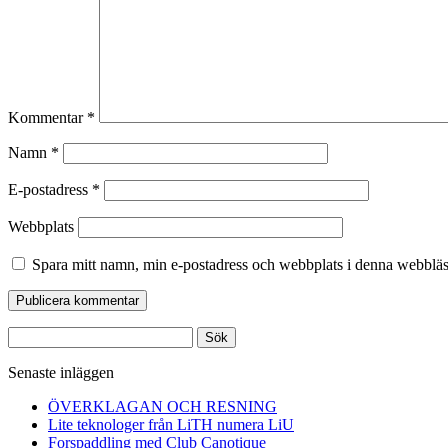
Kommentar
*
Namn
*
E-postadress
*
Webbplats
Spara mitt namn, min e-postadress och webbplats i denna webbläsa
Sök
efter:
Senaste inläggen
ÖVERKLAGAN OCH RESNING
Lite teknologer från LiTH numera LiU
Forspaddling med Club Canotique