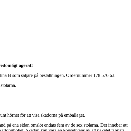
redömligt agerat!
Alina B som säljare på beställningen. Ordernummer 178 576 63.
stolarna.
 runt hörnet för att visa skadorna på emballaget.
nd på ena sidan omslöt endats fem av de sex stolarna. Det innebar att
r kartonghöljet. Skadan kan vara en konsekvens av att paketet tappats