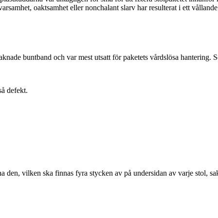
varsamhet, oaktsamhet eller nonchalant slarv har resulterat i ett vålland
saknade buntband och var mest utsatt för paketets vårdslösa hantering. Se
så defekt.
na den, vilken ska finnas fyra stycken av på undersidan av varje stol, sa