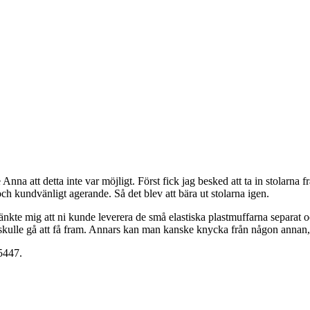
 Anna att detta inte var möjligt. Först fick jag besked att ta in stolarna 
 och kundvänligt agerande. Så det blev att bära ut stolarna igen.
ag tänkte mig att ni kunde leverera de små elastiska plastmuffarna separa
 skulle gå att få fram. Annars kan man kanske knycka från någon annan, 
5447.