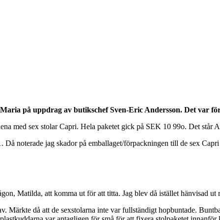
av Maria på uppdrag av butikschef Sven-Eric Andersson. Det var fö
dena med sex stolar Capri. Hela paketet gick på SEK 10 99o. Det står 
 Då noterade jag skador på emballaget/förpackningen till de sex Capri 
gon, Matilda, att komma ut för att titta. Jag blev då istället hänvisad ut
 Märkte då att de sexstolarna inte var fullständigt hopbuntade. Buntba
 plastkuddarna var antagligen för små för att fixera stolpaketet innanfö