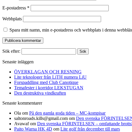
E-postadress
*
Webbplats
Spara mitt namn, min e-postadress och webbplats i denna webbläsa
Sök efter:
Senaste inläggen
ÖVERKLAGAN OCH RESNING
Lite teknologer från LiTH numera LiU
Forspaddling med Club Canotique
Temafester i korridor LEKSTUGAN
Den destruktiva vindkraften
Senaste kommentarer
Ola
om
På den gamla goda tiden – MC-kompisar
saltonroads.kills@gmail.com
om
Den svenska FÖRINTELSEN – om
Avawaf
om
Den svenska FÖRINTELSEN – omfattande brottslighe
Paito Warna HK 4D
om
Lite golf från december till mars