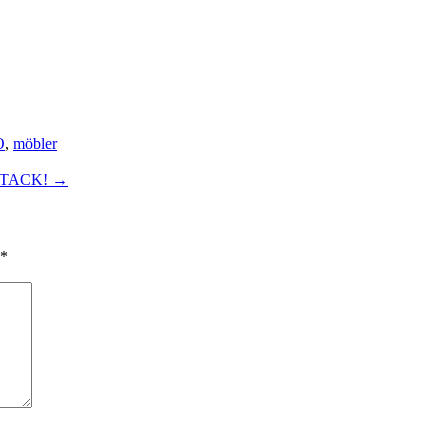
O
,
möbler
 – TACK!
→
*