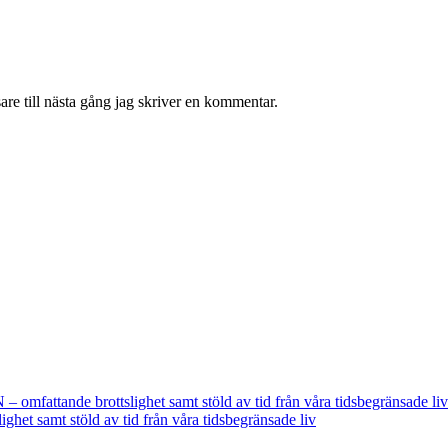
re till nästa gång jag skriver en kommentar.
fattande brottslighet samt stöld av tid från våra tidsbegränsade liv
t samt stöld av tid från våra tidsbegränsade liv