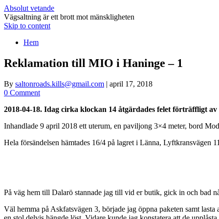
Absolut vetande
Vägsaltning är ett brott mot mänskligheten
Skip to content
Hem
Reklamation till MIO i Haninge – 1
By
saltonroads.kills@gmail.com
|
april 17, 2018
0 Comment
2018-04-18. Idag cirka klockan 14 åtgärdades felet förträffligt 
Inhandlade 9 april 2018 ett uterum, en paviljong 3×4 meter, bord Mo
Hela försändelsen hämtades 16/4 på lagret i Länna, Lyftkransvägen 11.
På väg hem till Dalarö stannade jag till vid er butik, gick in och bad nå
Väl hemma på Askfatsvägen 3, började jag öppna paketen samt lasta av.
en stol delvis hängde löst. Vidare kunde jag konstatera att de upplåsta