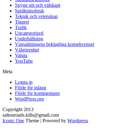
Snygg söt och välskapt
Språkmissbruk
Teknik och vetenskap
Tiggeri
Trafik
Uncategorized
Underhållning
Vägsaltningens beklagliga konsekvenser
Välgörenhet
Valuta
YouTube
Meta
Logga in
Flöde för inlägg
Flöde för kommentarer
WordPress.org
Copyright 2013
saltonroads.kills@gmail.com
Iconic One
Theme | Powered by
Wordpress