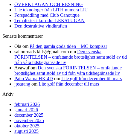
ÖVERKLAGAN OCH RESNING
Lite teknologer från LiTH numera LiU
Forspaddling med Club Canotique
Temafester i korridor LEKSTUGAN
Den destruktiva vindkraften
Senaste kommentarer
Ola
om
På den gamla goda tiden – MC-kompisar
saltonroads.kills@gmail.com
om
Den svenska
FÖRINTELSEN – omfattande brottslighet samt stöld av tid
från våra tidsbegränsade liv
Avawaf
om
Den svenska FÖRINTELSEN – omfattande
brottslighet samt stöld av tid från våra tidsbegränsade liv
Paito Warna HK 4D
om
Lite golf från december till mars
jpsarang
om
Lite golf från december till mars
Arkiv
februari 2026
januari 2026
december 2025
november 2025
oktober 2025
augusti 2025