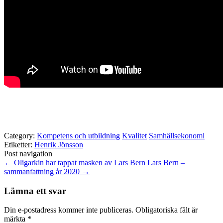
Category:
Kompetens och utbildning
Kvalitet
Samhällsekonomi
Etiketter:
Henrik Jönsson
Post navigation
←
Oligarkin har tappat masken av Lars Bern
Lars Bern –
sammanfattning år 2020
→
Lämna ett svar
Din e-postadress kommer inte publiceras.
Obligatoriska fält är
märkta
*