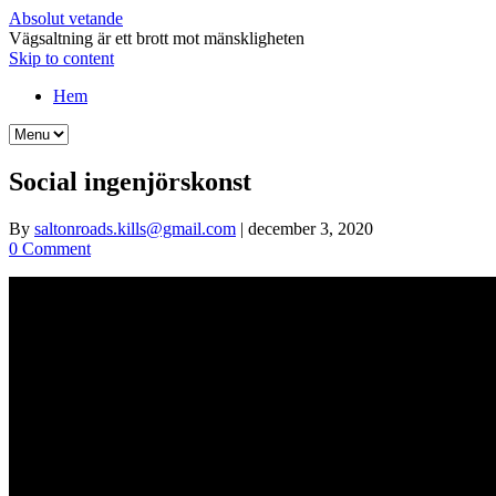
Absolut vetande
Vägsaltning är ett brott mot mänskligheten
Skip to content
Hem
Social ingenjörskonst
By
saltonroads.kills@gmail.com
|
december 3, 2020
0 Comment