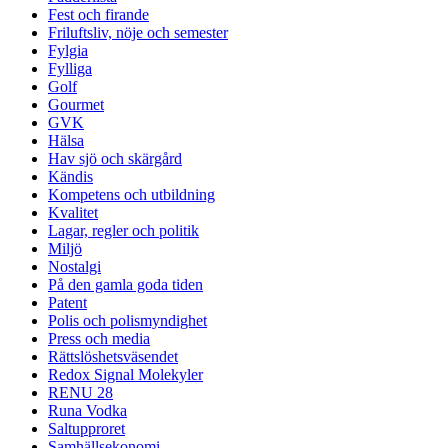
Fest och firande
Friluftsliv, nöje och semester
Fylgia
Fylliga
Golf
Gourmet
GVK
Hälsa
Hav sjö och skärgård
Kändis
Kompetens och utbildning
Kvalitet
Lagar, regler och politik
Miljö
Nostalgi
På den gamla goda tiden
Patent
Polis och polismyndighet
Press och media
Rättslöshetsväsendet
Redox Signal Molekyler
RENU 28
Runa Vodka
Saltupproret
Samhällsekonomi