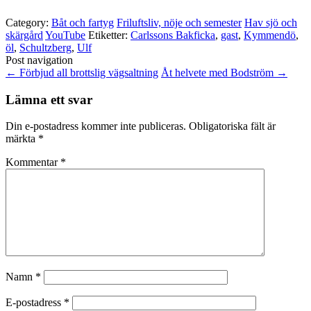
Category:
Båt och fartyg
Friluftsliv, nöje och semester
Hav sjö och
skärgård
YouTube
Etiketter:
Carlssons Bakficka
,
gast
,
Kymmendö
,
öl
,
Schultzberg
,
Ulf
Post navigation
←
Förbjud all brottslig vägsaltning
Åt helvete med Bodström
→
Lämna ett svar
Din e-postadress kommer inte publiceras.
Obligatoriska fält är
märkta
*
Kommentar
*
Namn
*
E-postadress
*