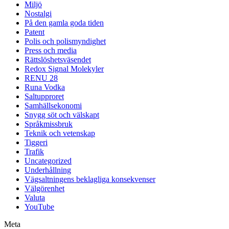
Miljö
Nostalgi
På den gamla goda tiden
Patent
Polis och polismyndighet
Press och media
Rättslöshetsväsendet
Redox Signal Molekyler
RENU 28
Runa Vodka
Saltupproret
Samhällsekonomi
Snygg söt och välskapt
Språkmissbruk
Teknik och vetenskap
Tiggeri
Trafik
Uncategorized
Underhållning
Vägsaltningens beklagliga konsekvenser
Välgörenhet
Valuta
YouTube
Meta