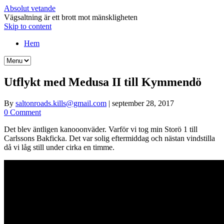
Absolut vetande
Vägsaltning är ett brott mot mänskligheten
Skip to content
Hem
Utflykt med Medusa II till Kymmendö
By
saltonroads.kills@gmail.com
|
september 28, 2017
0 Comment
Det blev äntligen kanooonväder. Varför vi tog min Storö 1 till
Carlssons Bakficka. Det var solig eftermiddag och nästan vindstilla
då vi låg still under cirka en timme.