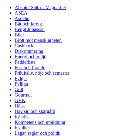
Absolut Saltfria Vägpartiet
ASEA
Aspelin
Båt och fartyg
Bengt Jonasson
Bilar
Brott mot mänskligheten
Cashback
Diskriminering
Energi och miljö
Fadderlista
Fest och firande
Friluftsliv, nöje och semester
Fylgia
Fylliga
Golf
Gourmet
GVK
Hälsa
Hav sjö och skärgård
Kändis
Kompetens och utbildning
Kvalitet
Lagar, regler och politik