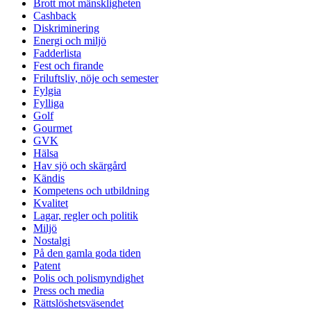
Brott mot mänskligheten
Cashback
Diskriminering
Energi och miljö
Fadderlista
Fest och firande
Friluftsliv, nöje och semester
Fylgia
Fylliga
Golf
Gourmet
GVK
Hälsa
Hav sjö och skärgård
Kändis
Kompetens och utbildning
Kvalitet
Lagar, regler och politik
Miljö
Nostalgi
På den gamla goda tiden
Patent
Polis och polismyndighet
Press och media
Rättslöshetsväsendet