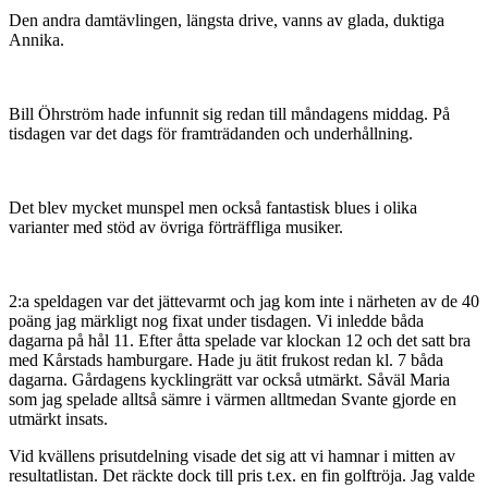
Den andra damtävlingen, längsta drive, vanns av glada, duktiga
Annika.
Bill Öhrström hade infunnit sig redan till måndagens middag. På
tisdagen var det dags för framträdanden och underhållning.
Det blev mycket munspel men också fantastisk blues i olika
varianter med stöd av övriga förträffliga musiker.
2:a speldagen var det jättevarmt och jag kom inte i närheten av de 40
poäng jag märkligt nog fixat under tisdagen. Vi inledde båda
dagarna på hål 11. Efter åtta spelade var klockan 12 och det satt bra
med Kårstads hamburgare. Hade ju ätit frukost redan kl. 7 båda
dagarna. Gårdagens kycklingrätt var också utmärkt. Såväl Maria
som jag spelade alltså sämre i värmen alltmedan Svante gjorde en
utmärkt insats.
Vid kvällens prisutdelning visade det sig att vi hamnar i mitten av
resultatlistan. Det räckte dock till pris t.ex. en fin golftröja. Jag valde