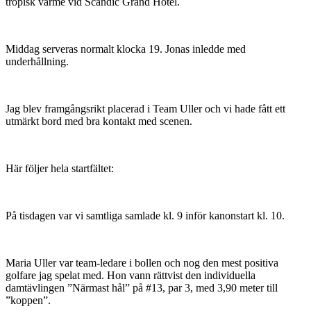
tropisk värme vid Scandic Grand Hotel.
Middag serveras normalt klocka 19. Jonas inledde med
underhållning.
Jag blev framgångsrikt placerad i Team Uller och vi hade fått ett
utmärkt bord med bra kontakt med scenen.
Här följer hela startfältet:
På tisdagen var vi samtliga samlade kl. 9 inför kanonstart kl. 10.
Maria Uller var team-ledare i bollen och nog den mest positiva
golfare jag spelat med. Hon vann rättvist den individuella
damtävlingen ”Närmast hål” på #13, par 3, med 3,90 meter till
”koppen”.