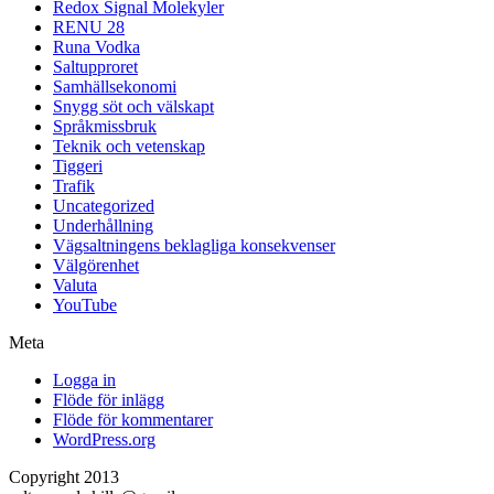
Redox Signal Molekyler
RENU 28
Runa Vodka
Saltupproret
Samhällsekonomi
Snygg söt och välskapt
Språkmissbruk
Teknik och vetenskap
Tiggeri
Trafik
Uncategorized
Underhållning
Vägsaltningens beklagliga konsekvenser
Välgörenhet
Valuta
YouTube
Meta
Logga in
Flöde för inlägg
Flöde för kommentarer
WordPress.org
Copyright 2013