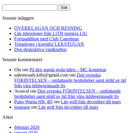
Sök
efter:
Senaste inläggen
ÖVERKLAGAN OCH RESNING
Lite teknologer från LiTH numera LiU
Forspaddling med Club Canotique
Temafester i korridor LEKSTUGAN
Den destruktiva vindkraften
Senaste kommentarer
Ola
om
På den gamla goda tiden – MC-kompisar
saltonroads.kills@gmail.com
om
Den svenska
FÖRINTELSEN – omfattande brottslighet samt stöld av tid
från våra tidsbegränsade liv
Avawaf
om
Den svenska FÖRINTELSEN – omfattande
brottslighet samt stöld av tid från våra tidsbegränsade liv
Paito Warna HK 4D
om
Lite golf från december till mars
jpsarang
om
Lite golf från december till mars
Arkiv
februari 2026
januari 2026