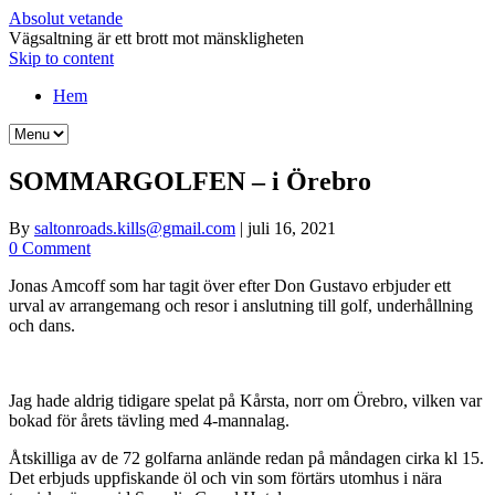
Absolut vetande
Vägsaltning är ett brott mot mänskligheten
Skip to content
Hem
SOMMARGOLFEN – i Örebro
By
saltonroads.kills@gmail.com
|
juli 16, 2021
0 Comment
Jonas Amcoff som har tagit över efter Don Gustavo erbjuder ett
urval av arrangemang och resor i anslutning till golf, underhållning
och dans.
Jag hade aldrig tidigare spelat på Kårsta, norr om Örebro, vilken var
bokad för årets tävling med 4-mannalag.
Åtskilliga av de 72 golfarna anlände redan på måndagen cirka kl 15.
Det erbjuds uppfiskande öl och vin som förtärs utomhus i nära