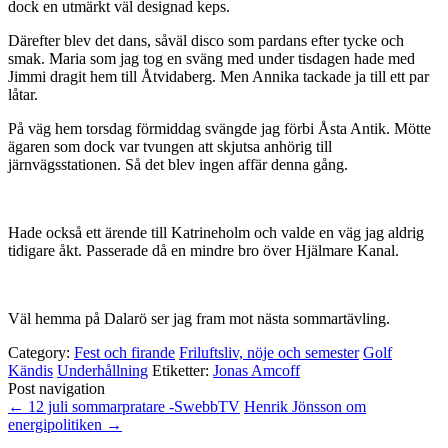
dock en utmärkt väl designad keps.
Därefter blev det dans, såväl disco som pardans efter tycke och
smak. Maria som jag tog en sväng med under tisdagen hade med
Jimmi dragit hem till Åtvidaberg. Men Annika tackade ja till ett par
låtar.
På väg hem torsdag förmiddag svängde jag förbi Åsta Antik. Mötte
ägaren som dock var tvungen att skjutsa anhörig till
järnvägsstationen. Så det blev ingen affär denna gång.
Hade också ett ärende till Katrineholm och valde en väg jag aldrig
tidigare åkt. Passerade då en mindre bro över Hjälmare Kanal.
Väl hemma på Dalarö ser jag fram mot nästa sommartävling.
Category:
Fest och firande
Friluftsliv, nöje och semester
Golf
Kändis
Underhållning
Etiketter:
Jonas Amcoff
Post navigation
←
12 juli sommarpratare -SwebbTV
Henrik Jönsson om
energipolitiken
→