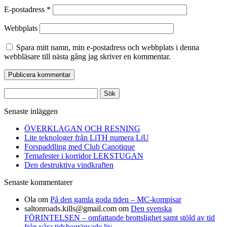
E-postadress
*
Webbplats
Spara mitt namn, min e-postadress och webbplats i denna
webbläsare till nästa gång jag skriver en kommentar.
Sök
efter:
Senaste inläggen
ÖVERKLAGAN OCH RESNING
Lite teknologer från LiTH numera LiU
Forspaddling med Club Canotique
Temafester i korridor LEKSTUGAN
Den destruktiva vindkraften
Senaste kommentarer
Ola
om
På den gamla goda tiden – MC-kompisar
saltonroads.kills@gmail.com
om
Den svenska
FÖRINTELSEN – omfattande brottslighet samt stöld av tid
från våra tidsbegränsade liv