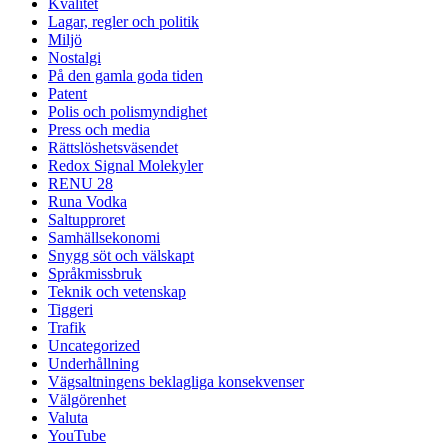
Kvalitet
Lagar, regler och politik
Miljö
Nostalgi
På den gamla goda tiden
Patent
Polis och polismyndighet
Press och media
Rättslöshetsväsendet
Redox Signal Molekyler
RENU 28
Runa Vodka
Saltupproret
Samhällsekonomi
Snygg söt och välskapt
Språkmissbruk
Teknik och vetenskap
Tiggeri
Trafik
Uncategorized
Underhållning
Vägsaltningens beklagliga konsekvenser
Välgörenhet
Valuta
YouTube