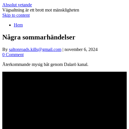
Absolut vetande
Vägsaltning är ett brott mot mänskligheten
Skip to content
Hem
Några sommarhändelser
By
saltonroads.kills@gmail.com
|
november 6, 2024
0 Comment
Återkommande mysig båt genom Dalarö kanal.