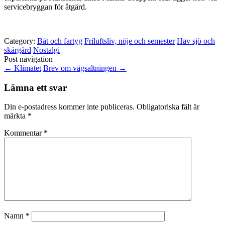
servicebryggan för åtgärd.
Category:
Båt och fartyg
Friluftsliv, nöje och semester
Hav sjö och
skärgård
Nostalgi
Post navigation
←
Klimatet
Brev om vägsaltningen
→
Lämna ett svar
Din e-postadress kommer inte publiceras.
Obligatoriska fält är
märkta
*
Kommentar
*
Namn
*