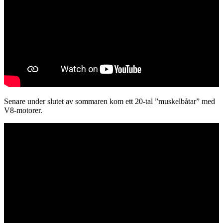
Senare under slutet av sommaren kom ett 20-tal ”muskelbåtar” med
V8-motorer.