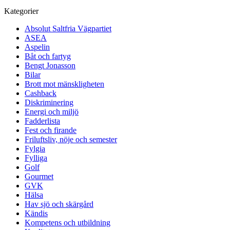
Kategorier
Absolut Saltfria Vägpartiet
ASEA
Aspelin
Båt och fartyg
Bengt Jonasson
Bilar
Brott mot mänskligheten
Cashback
Diskriminering
Energi och miljö
Fadderlista
Fest och firande
Friluftsliv, nöje och semester
Fylgia
Fylliga
Golf
Gourmet
GVK
Hälsa
Hav sjö och skärgård
Kändis
Kompetens och utbildning