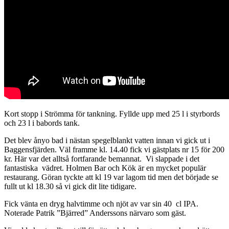
Kort stopp i Strömma för tankning. Fyllde upp med 25 l i styrbords
och 23 l i babords tank.
Det blev ånyo bad i nästan spegelblankt vatten innan vi gick ut i
Baggensfjärden. Väl framme kl. 14.40 fick vi gästplats nr 15 för 200
kr. Här var det alltså fortfarande bemannat. Vi slappade i det
fantastiska vädret. Holmen Bar och Kök är en mycket populär
restaurang. Göran tyckte att kl 19 var lagom tid men det började se
fullt ut kl 18.30 så vi gick dit lite tidigare.
Fick vänta en dryg halvtimme och njöt av var sin 40 cl IPA.
Noterade Patrik ”Bjärred” Anderssons närvaro som gäst.