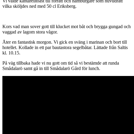
Vi valde kantarelltoast till förrätt och hamburgare som huvudrätt
vilka sköljdes ned med 50 cl Eriksberg.
Kors vad man sover gott till klucket mot båt och brygga gungad och
vaggad av lagom stora vågor.
Åter en fantastisk morgon. Vi gick en sväng i marinan och bort till
hotellet. Kollade in ett par bautastora segelbåtar. Lättade från Saltis
kl. 10.15.
På väg tillbaka hade vi nu gott om tid så vi bestämde att runda
Smådalarö samt gå in till Smådalarö Gård för lunch.