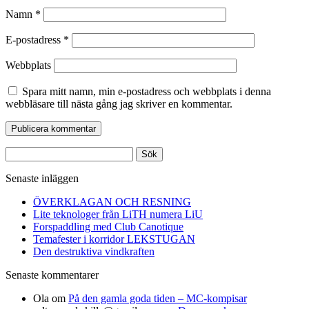
Namn
*
E-postadress
*
Webbplats
Spara mitt namn, min e-postadress och webbplats i denna
webbläsare till nästa gång jag skriver en kommentar.
Sök
efter:
Senaste inläggen
ÖVERKLAGAN OCH RESNING
Lite teknologer från LiTH numera LiU
Forspaddling med Club Canotique
Temafester i korridor LEKSTUGAN
Den destruktiva vindkraften
Senaste kommentarer
Ola
om
På den gamla goda tiden – MC-kompisar