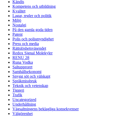
Kändis
Kompetens och utbildning
Kvalitet
Lagar, regler och politik
Miljö
Nostalgi
På den gamla goda tiden
Patent
Polis och polismyndighet
Press och media
Rättslöshetsväsendet
Redox Signal Molekyler
RENU 28
Runa Vodka
Saltupproret
Samhällsekonomi
Snygg söt och välskapt
Språkmissbruk
Teknik och vetenskap
Tiggeri
Trafik
Uncategorized
Underhållning
Vägsaltningens beklagliga konsekvenser
Välgörenhet