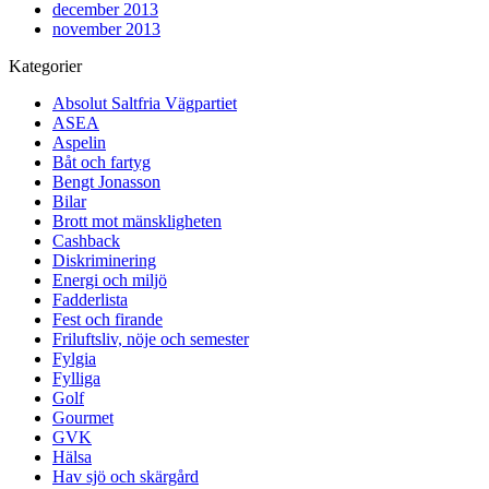
december 2013
november 2013
Kategorier
Absolut Saltfria Vägpartiet
ASEA
Aspelin
Båt och fartyg
Bengt Jonasson
Bilar
Brott mot mänskligheten
Cashback
Diskriminering
Energi och miljö
Fadderlista
Fest och firande
Friluftsliv, nöje och semester
Fylgia
Fylliga
Golf
Gourmet
GVK
Hälsa
Hav sjö och skärgård