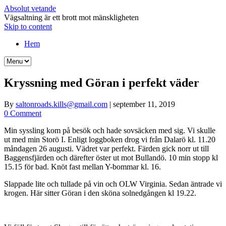
Absolut vetande
Vägsaltning är ett brott mot mänskligheten
Skip to content
Hem
Kryssning med Göran i perfekt väder
By
saltonroads.kills@gmail.com
|
september 11, 2019
0 Comment
Min syssling kom på besök och hade sovsäcken med sig. Vi skulle
ut med min Storö I. Enligt loggboken drog vi från Dalarö kl. 11.20
måndagen 26 augusti. Vädret var perfekt. Färden gick norr ut till
Baggensfjärden och därefter öster ut mot Bullandö. 10 min stopp kl
15.15 för bad. Knöt fast mellan Y-bommar kl. 16.
Slappade lite och tullade på vin och OLW Virginia. Sedan äntrade vi
krogen. Här sitter Göran i den sköna solnedgången kl 19.22.