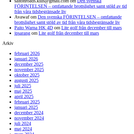
saltonroads.kills@gmail.com
om
Den svenska
FÖRINTELSEN – omfattande brottslighet samt stöld av tid
från våra tidsbegränsade liv
Avawaf
om
Den svenska FÖRINTELSEN – omfattande
brottslighet samt stöld av tid från våra tidsbegränsade liv
Paito Warna HK 4D
om
Lite golf från december till mars
jpsarang
om
Lite golf från december till mars
Arkiv
februari 2026
januari 2026
december 2025
november 2025
oktober 2025
augusti 2025
juli 2025
maj 2025
april 2025
februari 2025
januari 2025
december 2024
november 2024
juli 2024
maj 2024