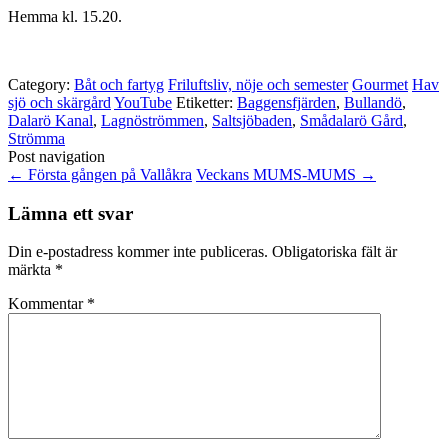
Hemma kl. 15.20.
Category:
Båt och fartyg
Friluftsliv, nöje och semester
Gourmet
Hav
sjö och skärgård
YouTube
Etiketter:
Baggensfjärden
,
Bullandö
,
Dalarö Kanal
,
Lagnöströmmen
,
Saltsjöbaden
,
Smådalarö Gård
,
Strömma
Post navigation
←
Första gången på Vallåkra
Veckans MUMS-MUMS
→
Lämna ett svar
Din e-postadress kommer inte publiceras.
Obligatoriska fält är
märkta
*
Kommentar
*