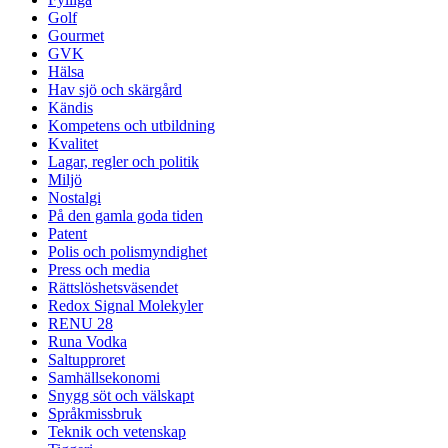
Golf
Gourmet
GVK
Hälsa
Hav sjö och skärgård
Kändis
Kompetens och utbildning
Kvalitet
Lagar, regler och politik
Miljö
Nostalgi
På den gamla goda tiden
Patent
Polis och polismyndighet
Press och media
Rättslöshetsväsendet
Redox Signal Molekyler
RENU 28
Runa Vodka
Saltupproret
Samhällsekonomi
Snygg söt och välskapt
Språkmissbruk
Teknik och vetenskap