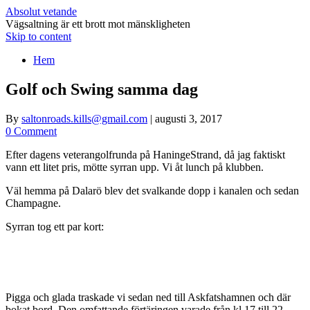
Absolut vetande
Vägsaltning är ett brott mot mänskligheten
Skip to content
Hem
Golf och Swing samma dag
By
saltonroads.kills@gmail.com
|
augusti 3, 2017
0 Comment
Efter dagens veterangolfrunda på HaningeStrand, då jag faktiskt
vann ett litet pris, mötte syrran upp. Vi åt lunch på klubben.
Väl hemma på Dalarö blev det svalkande dopp i kanalen och sedan
Champagne.
Syrran tog ett par kort:
Pigga och glada traskade vi sedan ned till Askfatshamnen och där
bokat bord. Den omfattande förtäringen varade från kl 17 till 22.