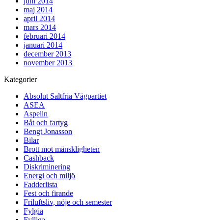
juni 2014
maj 2014
april 2014
mars 2014
februari 2014
januari 2014
december 2013
november 2013
Kategorier
Absolut Saltfria Vägpartiet
ASEA
Aspelin
Båt och fartyg
Bengt Jonasson
Bilar
Brott mot mänskligheten
Cashback
Diskriminering
Energi och miljö
Fadderlista
Fest och firande
Friluftsliv, nöje och semester
Fylgia
Fylliga