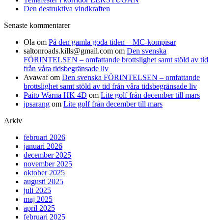
Den destruktiva vindkraften
Senaste kommentarer
Ola
om
På den gamla goda tiden – MC-kompisar
saltonroads.kills@gmail.com
om
Den svenska
FÖRINTELSEN – omfattande brottslighet samt stöld av tid
från våra tidsbegränsade liv
Avawaf
om
Den svenska FÖRINTELSEN – omfattande
brottslighet samt stöld av tid från våra tidsbegränsade liv
Paito Warna HK 4D
om
Lite golf från december till mars
jpsarang
om
Lite golf från december till mars
Arkiv
februari 2026
januari 2026
december 2025
november 2025
oktober 2025
augusti 2025
juli 2025
maj 2025
april 2025
februari 2025