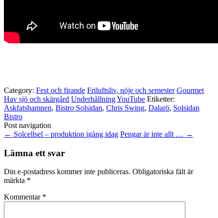
Category:
Fest och firande
Friluftsliv, nöje och semester
Gourmet
Hav sjö och skärgård
Underhållning
YouTube
Etiketter:
Askfatshamnen
,
Bistro Solsidan
,
Chris Swing
,
Dalarö
,
Solsidan
Bistro
Post navigation
←
Solcellsel – produktion igång idag
Pengar är inte allt …
→
Lämna ett svar
Din e-postadress kommer inte publiceras.
Obligatoriska fält är
märkta
*
Kommentar
*