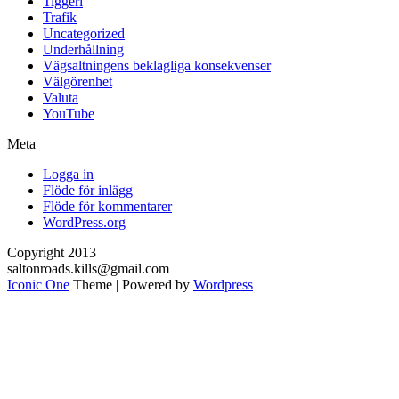
Tiggeri
Trafik
Uncategorized
Underhållning
Vägsaltningens beklagliga konsekvenser
Välgörenhet
Valuta
YouTube
Meta
Logga in
Flöde för inlägg
Flöde för kommentarer
WordPress.org
Copyright 2013
saltonroads.kills@gmail.com
Iconic One
Theme | Powered by
Wordpress