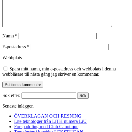
Namn
*
E-postadress
*
Webbplats
Spara mitt namn, min e-postadress och webbplats i denna
webbläsare till nästa gång jag skriver en kommentar.
Sök efter:
Senaste inläggen
ÖVERKLAGAN OCH RESNING
Lite teknologer från LiTH numera LiU
Forspaddling med Club Canotique
Temafester i korridor LEKSTUGAN