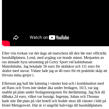
Efter viss tvekan var det dags att marschera till den lite mer officiella
busshållplatsen, Lend, med avgång var tionde minut. Merparten av
oss ämnade hyra utrustning på Gerry Sport vid kabinbanan
Maierlnbahn. Jag betalade 56 euro för skidskor och 111 euro för
skidor med stavar. Vidare lade jag ut 40 euro för ett praktiskt skåp att
förvara mina grejor i.
Eftersom jag haft lite känning i vänster knä och i kombination med
att Hans och Sven inte tänkte åka under fredagen, 16/3, var jag
snabbt på plats under fredagsmorgonen för återlämning. Jag fick då
tillbaka 24 euro, vilket var bussigt. Ingemar, Johan och Thomas
hade inte fått plats på vårt hotell och bodde strax till vänster i bild på
Hotel Metzgerwirt. Här är vi ungefär halvvägs till busshållplatsen.