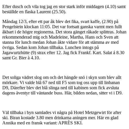
Efter dusch och vila tog jag en stor stark inför middagen (4.10) samt
beställde en flaska Laurent (25.50).
Måndag 12/3, efter ett par åk blev det fika, svart kaffe, (2.90) på
Pengelstein klockan 11:05. Det var fortsatt ganska varmt men fullt
åkbart i de högre regionerna. Det stora gänget råkade splittras. Johan
rekommenderad mig och Madeleine, Martha, Hans och Sven att
stanna för lunch medan Johan åkte vidare för att stämma av med
övriga. Sedan kom Johan tillbaka. Lunchen intogs på
Jagawurtzhütte (9) strax efter 12. Jag fick Frankf. Kart. Salat á 8.30
samt Gr. Bier à 4.10.
Det soliga vädret slog om och det hängde snö i skyn som blev allt
mörkare. Vi valde blå 67 ned till F5 som tog oss upp till linbanan
D9, Därefter blev det blå slinga ned till kabinen som fick avsluta
dagens äventyr till väntande buss. Här, bilden nedan, sitter vi i D9.
Väl tillbaka i byn samlades vi några på Hotel Metzgewirt för after
ski. Biran kostade 3.80 men drinkarna aningen mer. Här en glad
Annika med en fransk variant: APRÈS SKI.