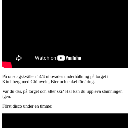
På onsdagskvällen 14/4 utlovades underhållning på torget i
Kirchberg med Glühwein, Bier och enkel förtäring.
Var du där, på torget och after ski? Här kan du uppleva stämningen
igen:
Först disco under en timme: