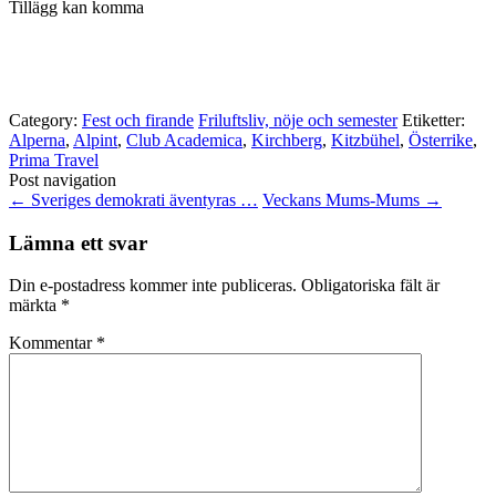
Tillägg kan komma
Category:
Fest och firande
Friluftsliv, nöje och semester
Etiketter:
Alperna
,
Alpint
,
Club Academica
,
Kirchberg
,
Kitzbühel
,
Österrike
,
Prima Travel
Post navigation
←
Sveriges demokrati äventyras …
Veckans Mums-Mums
→
Lämna ett svar
Din e-postadress kommer inte publiceras.
Obligatoriska fält är
märkta
*
Kommentar
*