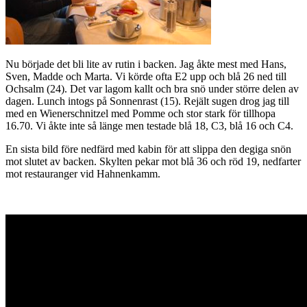
Nu började det bli lite av rutin i backen. Jag åkte mest med Hans,
Sven, Madde och Marta. Vi körde ofta E2 upp och blå 26 ned till
Ochsalm (24). Det var lagom kallt och bra snö under större delen av
dagen. Lunch intogs på Sonnenrast (15). Rejält sugen drog jag till
med en Wienerschnitzel med Pomme och stor stark för tillhopa
16.70. Vi åkte inte så länge men testade blå 18, C3, blå 16 och C4.
En sista bild före nedfärd med kabin för att slippa den degiga snön
mot slutet av backen. Skylten pekar mot blå 36 och röd 19, nedfarter
mot restauranger vid Hahnenkamm.