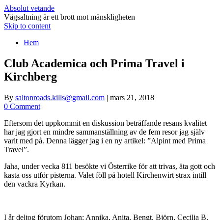
Absolut vetande
Vägsaltning är ett brott mot mänskligheten
Skip to content
Hem
Club Academica och Prima Travel i
Kirchberg
By
saltonroads.kills@gmail.com
|
mars 21, 2018
0 Comment
Eftersom det uppkommit en diskussion beträffande resans kvalitet
har jag gjort en mindre sammanställning av de fem resor jag själv
varit med på. Denna lägger jag i en ny artikel: ”Alpint med Prima
Travel”.
Jaha, under vecka 811 besökte vi Österrike för att trivas, äta gott och
kasta oss utför pisterna. Valet föll på hotell Kirchenwirt strax intill
den vackra Kyrkan.
I år deltog förutom Johan: Annika, Anita, Bengt, Björn, Cecilia B,