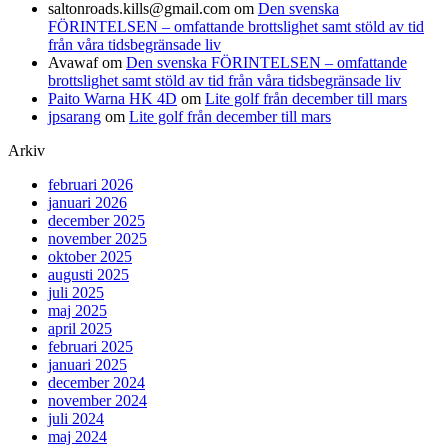
saltonroads.kills@gmail.com
om
Den svenska
FÖRINTELSEN – omfattande brottslighet samt stöld av tid
från våra tidsbegränsade liv
Avawaf
om
Den svenska FÖRINTELSEN – omfattande
brottslighet samt stöld av tid från våra tidsbegränsade liv
Paito Warna HK 4D
om
Lite golf från december till mars
jpsarang
om
Lite golf från december till mars
Arkiv
februari 2026
januari 2026
december 2025
november 2025
oktober 2025
augusti 2025
juli 2025
maj 2025
april 2025
februari 2025
januari 2025
december 2024
november 2024
juli 2024
maj 2024