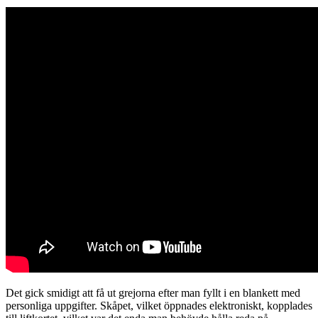
Det gick smidigt att få ut grejorna efter man fyllt i en blankett med
personliga uppgifter. Skåpet, vilket öppnades elektroniskt, kopplades