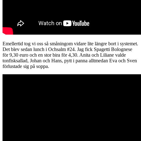
Emellertid tog vi oss så småningom vidare lite längre bort i systemet.
Det blev sedan lunch i Ochsalm #24. Jag fick Spagetti Bolognese
för 9,30 euro och en stor bira för 4,30. Anita och Liliane valde
tonfisksallad, Johan och Hans, pytt i panna alltmedan Eva och Sven
förlustade sig på soppa.