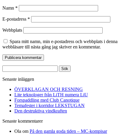
Namn
*
E-postadress
*
Webbplats
Spara mitt namn, min e-postadress och webbplats i denna
webbläsare till nästa gång jag skriver en kommentar.
Sök
efter:
Senaste inläggen
ÖVERKLAGAN OCH RESNING
Lite teknologer från LiTH numera LiU
Forspaddling med Club Canotique
Temafester i korridor LEKSTUGAN
Den destruktiva vindkraften
Senaste kommentarer
Ola
om
På den gamla goda tiden – MC-kompisar