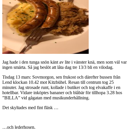
Jag hade i den tunga snön känt av lite i vänster knä, men som väl var
ingen smärta. Så jag beslöt att låta dag tre 13/3 bli en vilodag.
Tisdag 13 mars: Sovmorgon, sen frukost och därefter bussen från
Lend klockan 10.42 mot Kitzbühel. Resan till centrum tog 25
minuter. Jag strosade runt, kollade i butiker och tog elvakaffe i en
hotellbar. Vidare inköptes bananer och blåbär för tillhopa 3.28 hos
”BILLA” vid gågatan med musikunderhållning.
Det skyltades med fint fläsk …
…och lederhosen.