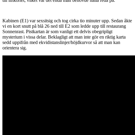
till liftkortet, vilket var det enda man behövde hålla reda på.
Kabinen (E1) var sexsitsig och tog cirka tio minuter upp. Sedan åkte
vi en kort snutt på blå 26 ned till E2 som ledde upp till restaurang
Sonnenrast. Pistkartan är som vanligt ett delvis obegripligt
mysterium i vissa delar. Beklagligt att man inte gör en riktig karta
sedd uppifrån med ekvidistanslinjer/höjdkurvor så att man kan
orientera sig.