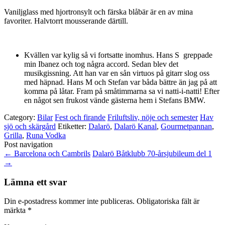
Vaniljglass med hjortronsylt och färska blåbär är en av mina
favoriter. Halvtorrt mousserande därtill.
Kvällen var kylig så vi fortsatte inomhus. Hans S greppade
min Ibanez och tog några accord. Sedan blev det
musikgissning. Att han var en sån virtuos på gitarr slog oss
med häpnad. Hans M och Stefan var båda bättre än jag på att
komma på låtar. Fram på småtimmarna sa vi natti-i-natti! Efter
en något sen frukost vände gästerna hem i Stefans BMW.
Category:
Bilar
Fest och firande
Friluftsliv, nöje och semester
Hav
sjö och skärgård
Etiketter:
Dalarö
,
Dalarö Kanal
,
Gourmetpannan
,
Grilla
,
Runa Vodka
Post navigation
←
Barcelona och Cambrils
Dalarö Båtklubb 70-årsjubileum del 1
→
Lämna ett svar
Din e-postadress kommer inte publiceras.
Obligatoriska fält är
märkta
*