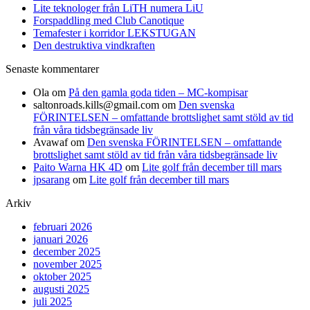
Lite teknologer från LiTH numera LiU
Forspaddling med Club Canotique
Temafester i korridor LEKSTUGAN
Den destruktiva vindkraften
Senaste kommentarer
Ola
om
På den gamla goda tiden – MC-kompisar
saltonroads.kills@gmail.com
om
Den svenska
FÖRINTELSEN – omfattande brottslighet samt stöld av tid
från våra tidsbegränsade liv
Avawaf
om
Den svenska FÖRINTELSEN – omfattande
brottslighet samt stöld av tid från våra tidsbegränsade liv
Paito Warna HK 4D
om
Lite golf från december till mars
jpsarang
om
Lite golf från december till mars
Arkiv
februari 2026
januari 2026
december 2025
november 2025
oktober 2025
augusti 2025
juli 2025