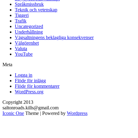
Språkmissbruk
Teknik och vetenskap
Tiggeri
Trafik
Uncategorized
Underhållning
Vägsaltningens beklagliga konsekvenser
Välgörenhet
Valuta
YouTube
Meta
Logga in
Flöde för inlägg
Flöde för kommentarer
WordPress.org
Copyright 2013
saltonroads.kills@gmail.com
Iconic One
Theme | Powered by
Wordpress