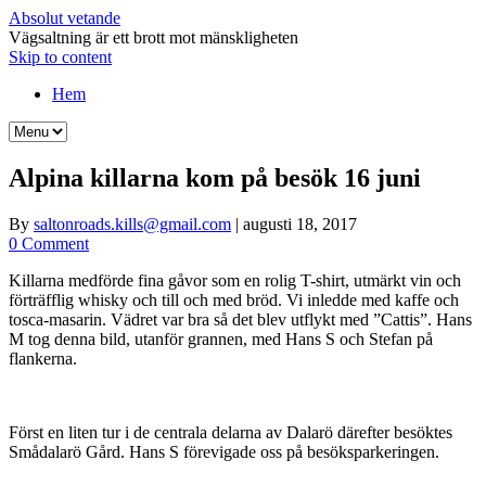
Absolut vetande
Vägsaltning är ett brott mot mänskligheten
Skip to content
Hem
Alpina killarna kom på besök 16 juni
By
saltonroads.kills@gmail.com
|
augusti 18, 2017
0 Comment
Killarna medförde fina gåvor som en rolig T-shirt, utmärkt vin och
förträfflig whisky och till och med bröd. Vi inledde med kaffe och
tosca-masarin. Vädret var bra så det blev utflykt med ”Cattis”. Hans
M tog denna bild, utanför grannen, med Hans S och Stefan på
flankerna.
Först en liten tur i de centrala delarna av Dalarö därefter besöktes
Smådalarö Gård. Hans S förevigade oss på besöksparkeringen.