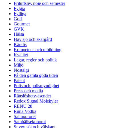
Friluftsliv, nöje och semester
Fylgia
Fylliga
Golf
Gourmet
GVK
Hälsa
Hav sjö och skärgård
Kändis
Kompetens och utbildning
Kvalitet
Lagar, regler och politik
Miljö
Nostalgi
På den gamla goda tiden
Patent
Polis och polismyndighet
Press och media
Rättslöshetsväsendet
Redox Signal Molekyler
RENU 28
Runa Vodka
Saltupproret
Samhällsekonomi
Snygg söt och välskapt