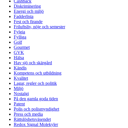
Cashback
Diskriminering
Energi och miljö
Fadderlista
Fest och firande
Friluftsliv, nöje och semester
Fylgia
Fylliga
Golf
Gourmet
GVK
Hälsa
Hav sjö och skärgård
Kändis
Kompetens och utbildning
Kvalitet
Lagar, regler och politik
Miljö
Nostalgi
På den gamla goda tiden
Patent
Polis och polismyndighet
Press och media
Rättslöshetsväsendet
Redox Signal Molekyler