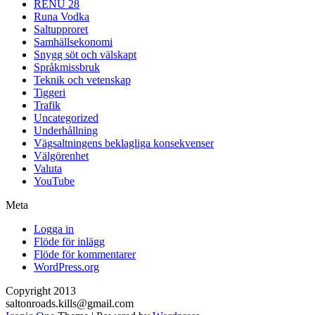
RENU 28
Runa Vodka
Saltupproret
Samhällsekonomi
Snygg söt och välskapt
Språkmissbruk
Teknik och vetenskap
Tiggeri
Trafik
Uncategorized
Underhållning
Vägsaltningens beklagliga konsekvenser
Välgörenhet
Valuta
YouTube
Meta
Logga in
Flöde för inlägg
Flöde för kommentarer
WordPress.org
Copyright 2013
saltonroads.kills@gmail.com