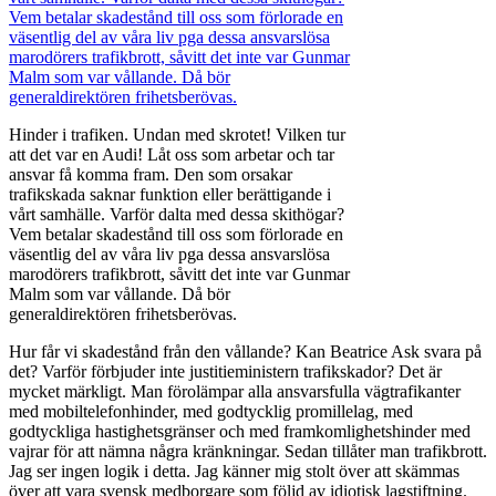
Hinder i trafiken. Undan med skrotet! Vilken tur
att det var en Audi! Låt oss som arbetar och tar
ansvar få komma fram. Den som orsakar
trafikskada saknar funktion eller berättigande i
vårt samhälle. Varför dalta med dessa skithögar?
Vem betalar skadestånd till oss som förlorade en
väsentlig del av våra liv pga dessa ansvarslösa
marodörers trafikbrott, såvitt det inte var Gunmar
Malm som var vållande. Då bör
generaldirektören frihetsberövas.
Hur får vi skadestånd från den vållande? Kan Beatrice Ask svara på
det? Varför förbjuder inte justitieministern trafikskador? Det är
mycket märkligt. Man förolämpar alla ansvarsfulla vägtrafikanter
med mobiltelefonhinder, med godtycklig promillelag, med
godtyckliga hastighetsgränser och med framkomlighetshinder med
vajrar för att nämna några kränkningar. Sedan tillåter man trafikbrott.
Jag ser ingen logik i detta. Jag känner mig stolt över att skämmas
över att vara svensk medborgare som följd av idiotisk lagstiftning.