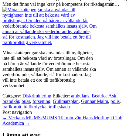
Men det finns väl inga krav på kompetens för riksdagsmän…
Mina skattepengar ska användas till nyttigheter,
inte till att bekosta vård av brottslingar. Om den
på båren är vållande får vederbörande bekosta
samhällets insats själv. Om annan är vållande ska
vederbörande, vållande, stå för kostnaden. Jag
vill inte betala ett öre till trafikbrottslig
verksamhet.
Category:
Diskriminering
Etiketter:
ambulans
,
Beatrice Ask
,
brandkår
,
buss
,
försening
,
Gullmarsplan
,
Gunnar Malm
,
polis
,
trafikbrott
,
trafikolycka
,
trafikskada
Post navigation
←
Veckans MUMS-MUMS
Till min vän Hans Morling i Club
Academica
→
Lämna ett svar