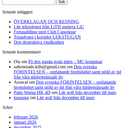
Sök
efter:
Senaste inläggen
ÖVERKLAGAN OCH RESNING
Lite teknologer från LiTH numera LiU
Forspaddling med Club Canotique
Temafester i korridor LEKSTUGAN
Den destruktiva vindkraften
Senaste kommentarer
Ola
om
På den gamla goda tiden – MC-kompisar
saltonroads.kills@gmail.com
om
Den svenska
FÖRINTELSEN – omfattande brottslighet samt stöld av tid
från våra tidsbegränsade liv
Avawaf
om
Den svenska FÖRINTELSEN – omfattande
brottslighet samt stöld av tid från våra tidsbegränsade liv
Paito Warna HK 4D
om
Lite golf från december till mars
jpsarang
om
Lite golf från december till mars
Arkiv
februari 2026
januari 2026
december 2025