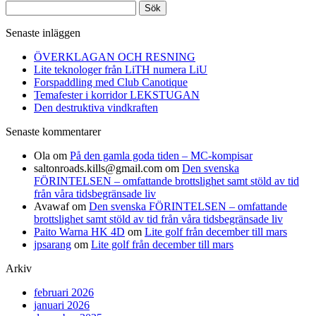
Sök
efter:
Senaste inläggen
ÖVERKLAGAN OCH RESNING
Lite teknologer från LiTH numera LiU
Forspaddling med Club Canotique
Temafester i korridor LEKSTUGAN
Den destruktiva vindkraften
Senaste kommentarer
Ola
om
På den gamla goda tiden – MC-kompisar
saltonroads.kills@gmail.com
om
Den svenska
FÖRINTELSEN – omfattande brottslighet samt stöld av tid
från våra tidsbegränsade liv
Avawaf
om
Den svenska FÖRINTELSEN – omfattande
brottslighet samt stöld av tid från våra tidsbegränsade liv
Paito Warna HK 4D
om
Lite golf från december till mars
jpsarang
om
Lite golf från december till mars
Arkiv
februari 2026
januari 2026