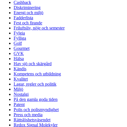
Cashback
Diskriminering
Energi och miljö
Fadderlista
Fest och firande
Friluftsliv, nöje och semester
Fylgia
Fylliga
Golf
Gourmet
GVK
Hälsa
Hav sjö och skärgård
Kändis
Kompetens och utbildning
Kvalitet
Lagar, regler och politik
Miljö
Nostalgi
På den gamla goda tiden
Patent
Polis och polismyndighet
Press och media
Rättslöshetsväsendet
Redox Signal Molekyler