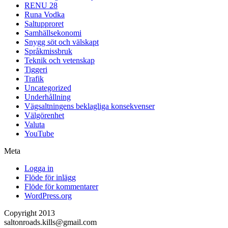
RENU 28
Runa Vodka
Saltupproret
Samhällsekonomi
Snygg söt och välskapt
Språkmissbruk
Teknik och vetenskap
Tiggeri
Trafik
Uncategorized
Underhållning
Vägsaltningens beklagliga konsekvenser
Välgörenhet
Valuta
YouTube
Meta
Logga in
Flöde för inlägg
Flöde för kommentarer
WordPress.org
Copyright 2013
saltonroads.kills@gmail.com