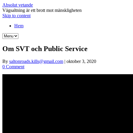
Absolut vetande
Vägsaltning är ett brott mot mänskligheten
Skip to content
Hem
Om SVT och Public Service
By
saltonroads.kills@gmail.com
|
oktober 3, 2020
0 Comment