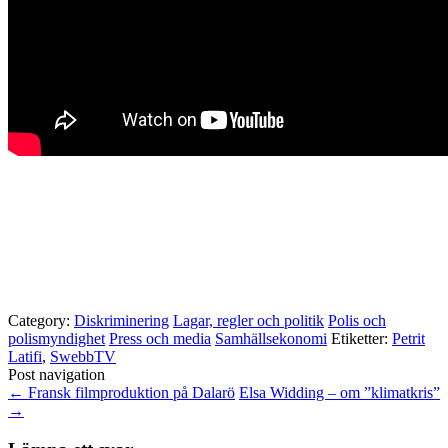
Category:
Diskriminering
Lagar, regler och politik
Polis och
polismyndighet
Press och media
Samhällsekonomi
Etiketter:
Petrit
Latifi
,
SwebbTV
Post navigation
←
Fransk filmproduktion på Dalarö
Elsa Widding – om ”klimatkris”
→