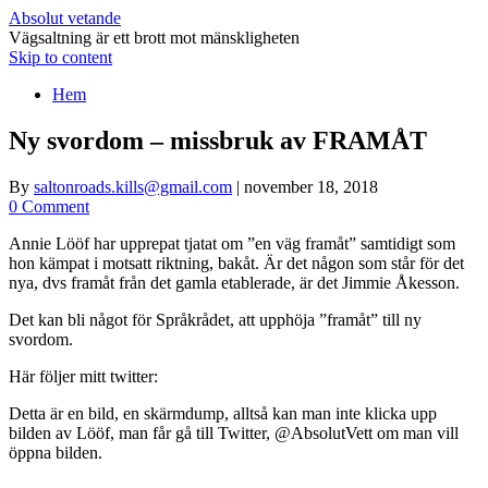
Absolut vetande
Vägsaltning är ett brott mot mänskligheten
Skip to content
Hem
Ny svordom – missbruk av FRAMÅT
By
saltonroads.kills@gmail.com
|
november 18, 2018
0 Comment
Annie Lööf har upprepat tjatat om ”en väg framåt” samtidigt som
hon kämpat i motsatt riktning, bakåt. Är det någon som står för det
nya, dvs framåt från det gamla etablerade, är det Jimmie Åkesson.
Det kan bli något för Språkrådet, att upphöja ”framåt” till ny
svordom.
Här följer mitt twitter:
Detta är en bild, en skärmdump, alltså kan man inte klicka upp
bilden av Lööf, man får gå till Twitter, @AbsolutVett om man vill
öppna bilden.