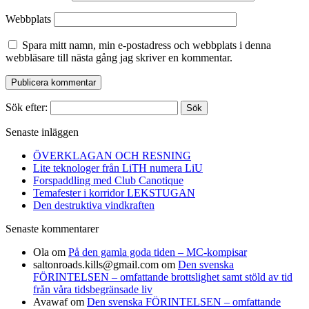
Webbplats
Spara mitt namn, min e-postadress och webbplats i denna
webbläsare till nästa gång jag skriver en kommentar.
Sök efter:
Senaste inläggen
ÖVERKLAGAN OCH RESNING
Lite teknologer från LiTH numera LiU
Forspaddling med Club Canotique
Temafester i korridor LEKSTUGAN
Den destruktiva vindkraften
Senaste kommentarer
Ola
om
På den gamla goda tiden – MC-kompisar
saltonroads.kills@gmail.com
om
Den svenska
FÖRINTELSEN – omfattande brottslighet samt stöld av tid
från våra tidsbegränsade liv
Avawaf
om
Den svenska FÖRINTELSEN – omfattande