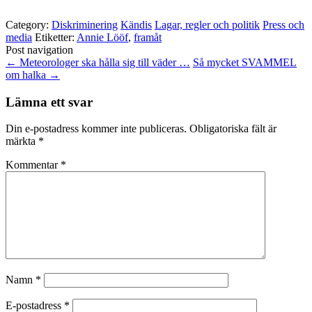
Category:
Diskriminering
Kändis
Lagar, regler och politik
Press och
media
Etiketter:
Annie Lööf
,
framåt
Post navigation
←
Meteorologer ska hålla sig till väder …
Så mycket SVAMMEL
om halka
→
Lämna ett svar
Din e-postadress kommer inte publiceras.
Obligatoriska fält är
märkta
*
Kommentar
*
Namn
*
E-postadress
*