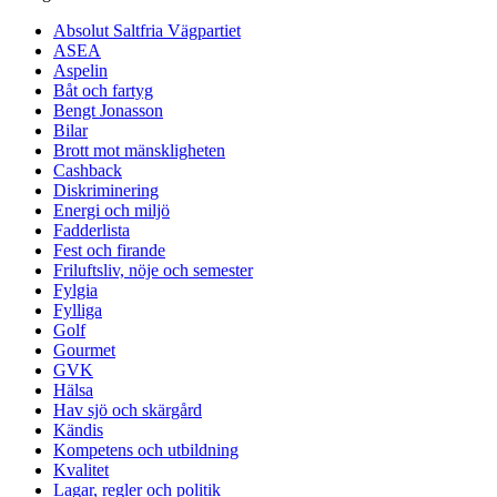
Absolut Saltfria Vägpartiet
ASEA
Aspelin
Båt och fartyg
Bengt Jonasson
Bilar
Brott mot mänskligheten
Cashback
Diskriminering
Energi och miljö
Fadderlista
Fest och firande
Friluftsliv, nöje och semester
Fylgia
Fylliga
Golf
Gourmet
GVK
Hälsa
Hav sjö och skärgård
Kändis
Kompetens och utbildning
Kvalitet
Lagar, regler och politik