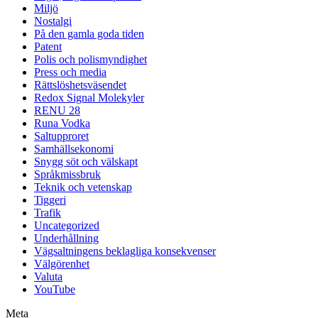
Miljö
Nostalgi
På den gamla goda tiden
Patent
Polis och polismyndighet
Press och media
Rättslöshetsväsendet
Redox Signal Molekyler
RENU 28
Runa Vodka
Saltupproret
Samhällsekonomi
Snygg söt och välskapt
Språkmissbruk
Teknik och vetenskap
Tiggeri
Trafik
Uncategorized
Underhållning
Vägsaltningens beklagliga konsekvenser
Välgörenhet
Valuta
YouTube
Meta