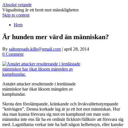
Absolut vetande
Vägsaltning är ett brott mot mänskligheten
Skip to content
Hem
Är hunden mer värd än människan?
By
saltonroads.kills@gmail.com
|
april 28, 2014
0 Comment
Antalet attacker resulterande i lemlästade
människor har ökat liksom mängden av
kamphundar.
Skrota den förolämpande, kränkande och livskvalitetsstympande
”knivlagen”. Denna korkade lag är ju ett hot mot människan. Hur
ska man kunna försvara sig mot en kamphund om man som
människa inte ens får ha en ordinär fickkniv/fällkniv att försvara sig
med. Lagstiftarna verkar inte ha haft någon helhetssyn, eller kanske