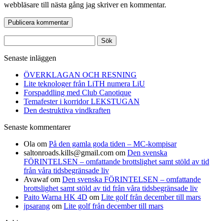
webbläsare till nästa gång jag skriver en kommentar.
Sök
efter:
Senaste inläggen
ÖVERKLAGAN OCH RESNING
Lite teknologer från LiTH numera LiU
Forspaddling med Club Canotique
Temafester i korridor LEKSTUGAN
Den destruktiva vindkraften
Senaste kommentarer
Ola
om
På den gamla goda tiden – MC-kompisar
saltonroads.kills@gmail.com
om
Den svenska
FÖRINTELSEN – omfattande brottslighet samt stöld av tid
från våra tidsbegränsade liv
Avawaf
om
Den svenska FÖRINTELSEN – omfattande
brottslighet samt stöld av tid från våra tidsbegränsade liv
Paito Warna HK 4D
om
Lite golf från december till mars
jpsarang
om
Lite golf från december till mars