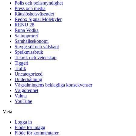
Polis och polismyndighet
Press och media
Rättslöshetsväsendet
Redox Signal Molekyler
RENU 28
Runa Vodka
Saltupproret
Samhällsekonomi
Snygg söt och välskapt
Språkmissbruk
Teknik och vetenskap
Tiggeri
Trafik
Uncategorized
Underhållning
Vägsaltningens beklagliga konsekvenser
Välgörenhet
Valuta
YouTube
Meta
Logga in
Flöde för inlägg
Flöde för kommentarer