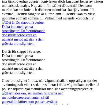
inte tänkt överhuvudtaget. Knivlagen stöds knappast heller av någon
utilitaristisk analys. Nej, återinför istället dödsstraff. Den som
missbrukar sin kniv och dödar en människa ska själv kunna bli
avrättad. Livstids fängelse är alltför lamt. ”Livstid” kan av vissa
uppfattas som att komma till Valhall med närande kost och TV.
Det är för slappt i Sverige.
Dalta inte med grova
brottslingar! Ett återinförande
dödsstraff torde vara en
utmärkt metod att stävja den
grövsta brottsligheten.
Grov brottslighet är t.ex. när vägunderhållare uppsåtligen sprider
avrättningssalt vilket sedan resulterar i döda vägtrafikanter eller då
poliser skjuter ihjäl människor med sina avrättningsprojektiler.