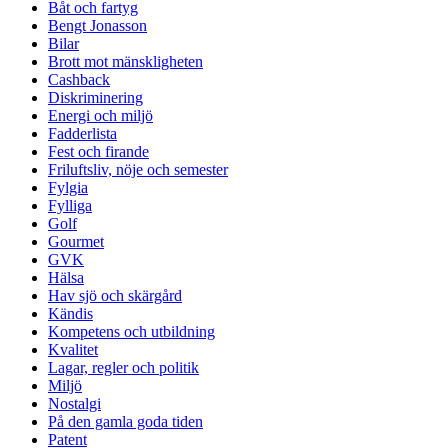
Båt och fartyg
Bengt Jonasson
Bilar
Brott mot mänskligheten
Cashback
Diskriminering
Energi och miljö
Fadderlista
Fest och firande
Friluftsliv, nöje och semester
Fylgia
Fylliga
Golf
Gourmet
GVK
Hälsa
Hav sjö och skärgård
Kändis
Kompetens och utbildning
Kvalitet
Lagar, regler och politik
Miljö
Nostalgi
På den gamla goda tiden
Patent