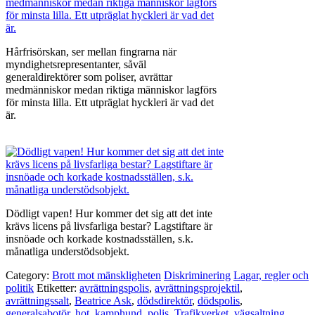
Hårfrisörskan, ser mellan fingrarna när
myndighetsrepresentanter, såväl
generaldirektörer som poliser, avrättar
medmänniskor medan riktiga människor lagförs
för minsta lilla. Ett utpräglat hyckleri är vad det
är.
Dödligt vapen! Hur kommer det sig att det inte
krävs licens på livsfarliga bestar? Lagstiftare är
insnöade och korkade kostnadsställen, s.k.
månatliga understödsobjekt.
Category:
Brott mot mänskligheten
Diskriminering
Lagar, regler och
politik
Etiketter:
avrättningspolis
,
avrättningsprojektil
,
avrättningssalt
,
Beatrice Ask
,
dödsdirektör
,
dödspolis
,
generalsabotör
,
hot
,
kamphund
,
polis
,
Trafikverket
,
vägsaltning