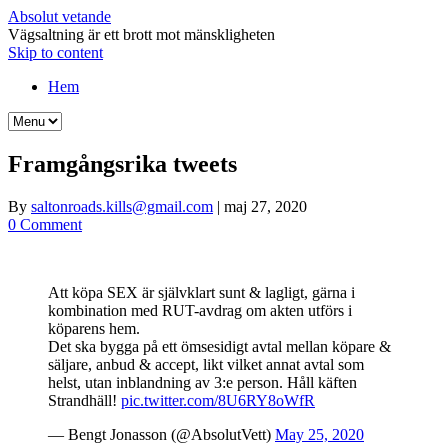
Absolut vetande
Vägsaltning är ett brott mot mänskligheten
Skip to content
Hem
Framgångsrika tweets
By
saltonroads.kills@gmail.com
|
maj 27, 2020
0 Comment
Att köpa SEX är självklart sunt & lagligt, gärna i
kombination med RUT-avdrag om akten utförs i
köparens hem.
Det ska bygga på ett ömsesidigt avtal mellan köpare &
säljare, anbud & accept, likt vilket annat avtal som
helst, utan inblandning av 3:e person. Håll käften
Strandhäll!
pic.twitter.com/8U6RY8oWfR
— Bengt Jonasson (@AbsolutVett)
May 25, 2020