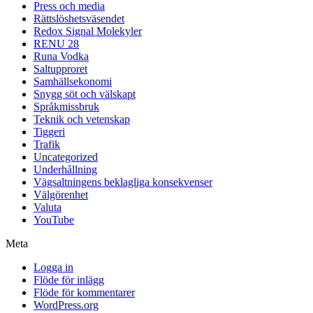
Press och media
Rättslöshetsväsendet
Redox Signal Molekyler
RENU 28
Runa Vodka
Saltupproret
Samhällsekonomi
Snygg söt och välskapt
Språkmissbruk
Teknik och vetenskap
Tiggeri
Trafik
Uncategorized
Underhållning
Vägsaltningens beklagliga konsekvenser
Välgörenhet
Valuta
YouTube
Meta
Logga in
Flöde för inlägg
Flöde för kommentarer
WordPress.org