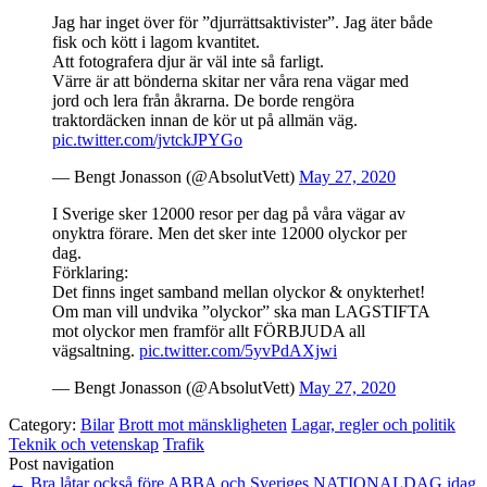
Jag har inget över för ”djurrättsaktivister”. Jag äter både
fisk och kött i lagom kvantitet.
Att fotografera djur är väl inte så farligt.
Värre är att bönderna skitar ner våra rena vägar med
jord och lera från åkrarna. De borde rengöra
traktordäcken innan de kör ut på allmän väg.
pic.twitter.com/jvtckJPYGo
— Bengt Jonasson (@AbsolutVett)
May 27, 2020
I Sverige sker 12000 resor per dag på våra vägar av
onyktra förare. Men det sker inte 12000 olyckor per
dag.
Förklaring:
Det finns inget samband mellan olyckor & onykterhet!
Om man vill undvika ”olyckor” ska man LAGSTIFTA
mot olyckor men framför allt FÖRBJUDA all
vägsaltning.
pic.twitter.com/5yvPdAXjwi
— Bengt Jonasson (@AbsolutVett)
May 27, 2020
Category:
Bilar
Brott mot mänskligheten
Lagar, regler och politik
Teknik och vetenskap
Trafik
Post navigation
←
Bra låtar också före ABBA och
Sveriges NATIONALDAG idag