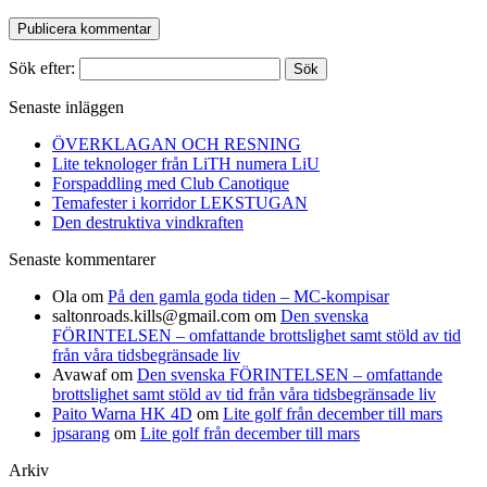
Sök efter:
Senaste inläggen
ÖVERKLAGAN OCH RESNING
Lite teknologer från LiTH numera LiU
Forspaddling med Club Canotique
Temafester i korridor LEKSTUGAN
Den destruktiva vindkraften
Senaste kommentarer
Ola
om
På den gamla goda tiden – MC-kompisar
saltonroads.kills@gmail.com
om
Den svenska
FÖRINTELSEN – omfattande brottslighet samt stöld av tid
från våra tidsbegränsade liv
Avawaf
om
Den svenska FÖRINTELSEN – omfattande
brottslighet samt stöld av tid från våra tidsbegränsade liv
Paito Warna HK 4D
om
Lite golf från december till mars
jpsarang
om
Lite golf från december till mars
Arkiv