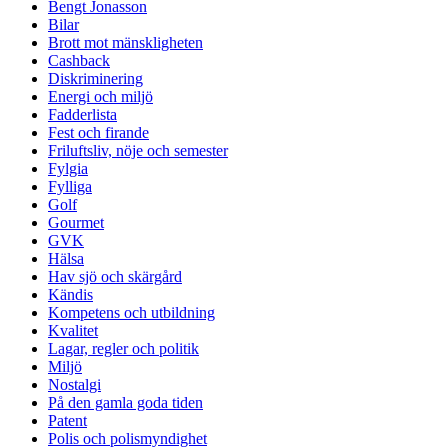
Bengt Jonasson
Bilar
Brott mot mänskligheten
Cashback
Diskriminering
Energi och miljö
Fadderlista
Fest och firande
Friluftsliv, nöje och semester
Fylgia
Fylliga
Golf
Gourmet
GVK
Hälsa
Hav sjö och skärgård
Kändis
Kompetens och utbildning
Kvalitet
Lagar, regler och politik
Miljö
Nostalgi
På den gamla goda tiden
Patent
Polis och polismyndighet