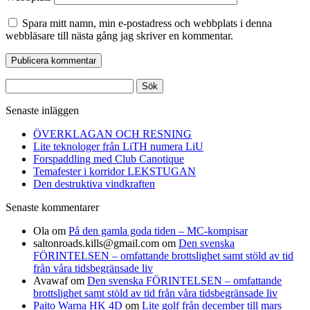
Spara mitt namn, min e-postadress och webbplats i denna
webbläsare till nästa gång jag skriver en kommentar.
Sök
efter:
Senaste inläggen
ÖVERKLAGAN OCH RESNING
Lite teknologer från LiTH numera LiU
Forspaddling med Club Canotique
Temafester i korridor LEKSTUGAN
Den destruktiva vindkraften
Senaste kommentarer
Ola
om
På den gamla goda tiden – MC-kompisar
saltonroads.kills@gmail.com
om
Den svenska
FÖRINTELSEN – omfattande brottslighet samt stöld av tid
från våra tidsbegränsade liv
Avawaf
om
Den svenska FÖRINTELSEN – omfattande
brottslighet samt stöld av tid från våra tidsbegränsade liv
Paito Warna HK 4D
om
Lite golf från december till mars