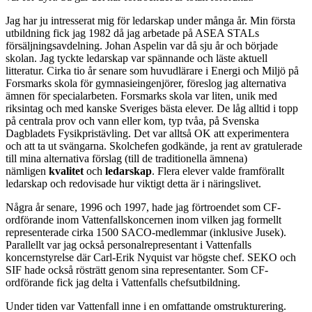
Jag har ju intresserat mig för ledarskap under många år. Min första
utbildning fick jag 1982 då jag arbetade på ASEA STALs
försäljningsavdelning. Johan Aspelin var då sju år och började
skolan. Jag tyckte ledarskap var spännande och läste aktuell
litteratur. Cirka tio år senare som huvudlärare i Energi och Miljö på
Forsmarks skola för gymnasieingenjörer, föreslog jag alternativa
ämnen för specialarbeten. Forsmarks skola var liten, unik med
riksintag och med kanske Sveriges bästa elever. De låg alltid i topp
på centrala prov och vann eller kom, typ tvåa, på Svenska
Dagbladets Fysikpristävling. Det var alltså OK att experimentera
och att ta ut svängarna. Skolchefen godkände, ja rent av gratulerade
till mina alternativa förslag (till de traditionella ämnena)
nämligen
kvalitet
och
ledarskap
. Flera elever valde framförallt
ledarskap och redovisade hur viktigt detta är i näringslivet.
Några år senare, 1996 och 1997, hade jag förtroendet som CF-
ordförande inom Vattenfallskoncernen inom vilken jag formellt
representerade cirka 1500 SACO-medlemmar (inklusive Jusek).
Parallellt var jag också personalrepresentant i Vattenfalls
koncernstyrelse där Carl-Erik Nyquist var högste chef. SEKO och
SIF hade också rösträtt genom sina representanter. Som CF-
ordförande fick jag delta i Vattenfalls chefsutbildning.
Under tiden var Vattenfall inne i en omfattande omstrukturering.