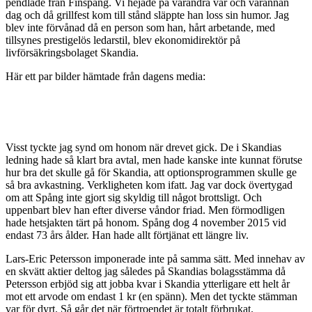
pendlade från Finspång. Vi hejade på varandra var och varannan
dag och då grillfest kom till stånd släppte han loss sin humor. Jag
blev inte förvånad då en person som han, hårt arbetande, med
tillsynes prestigelös ledarstil, blev ekonomidirektör på
livförsäkringsbolaget Skandia.
Här ett par bilder hämtade från dagens media:
Visst tyckte jag synd om honom när drevet gick. De i Skandias
ledning hade så klart bra avtal, men hade kanske inte kunnat förutse
hur bra det skulle gå för Skandia, att optionsprogrammen skulle ge
så bra avkastning. Verkligheten kom ifatt. Jag var dock övertygad
om att Spång inte gjort sig skyldig till något brottsligt. Och
uppenbart blev han efter diverse våndor friad. Men förmodligen
hade hetsjakten tärt på honom. Spång dog 4 november 2015 vid
endast 73 års ålder. Han hade allt förtjänat ett längre liv.
Lars-Eric Petersson imponerade inte på samma sätt. Med innehav av
en skvätt aktier deltog jag således på Skandias bolagsstämma då
Petersson erbjöd sig att jobba kvar i Skandia ytterligare ett helt år
mot ett arvode om endast 1 kr (en spänn). Men det tyckte stämman
var för dyrt. Så går det när förtroendet är totalt förbrukat.