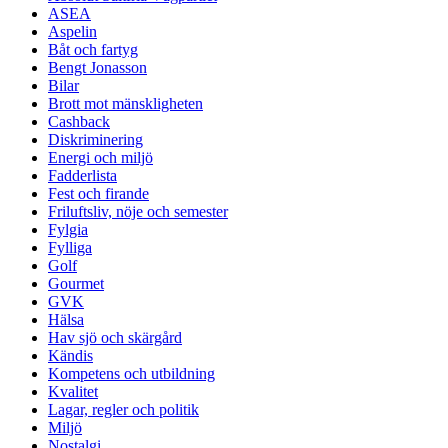
ASEA
Aspelin
Båt och fartyg
Bengt Jonasson
Bilar
Brott mot mänskligheten
Cashback
Diskriminering
Energi och miljö
Fadderlista
Fest och firande
Friluftsliv, nöje och semester
Fylgia
Fylliga
Golf
Gourmet
GVK
Hälsa
Hav sjö och skärgård
Kändis
Kompetens och utbildning
Kvalitet
Lagar, regler och politik
Miljö
Nostalgi