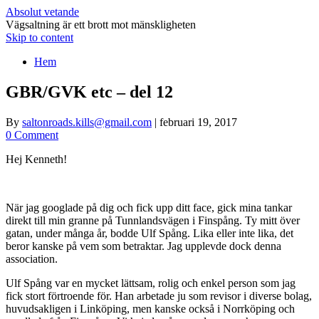
Absolut vetande
Vägsaltning är ett brott mot mänskligheten
Skip to content
Hem
GBR/GVK etc – del 12
By
saltonroads.kills@gmail.com
|
februari 19, 2017
0 Comment
Hej Kenneth!
När jag googlade på dig och fick upp ditt face, gick mina tankar
direkt till min granne på Tunnlandsvägen i Finspång. Ty mitt över
gatan, under många år, bodde Ulf Spång. Lika eller inte lika, det
beror kanske på vem som betraktar. Jag upplevde dock denna
association.
Ulf Spång var en mycket lättsam, rolig och enkel person som jag
fick stort förtroende för. Han arbetade ju som revisor i diverse bolag,
huvudsakligen i Linköping, men kanske också i Norrköping och