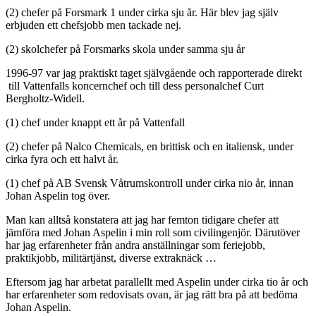
(2) chefer på Forsmark 1 under cirka sju år. Här blev jag själv
erbjuden ett chefsjobb men tackade nej.
(2) skolchefer på Forsmarks skola under samma sju år
1996-97 var jag praktiskt taget självgående och rapporterade direkt
till Vattenfalls koncernchef och till dess personalchef Curt
Bergholtz-Widell.
(1) chef under knappt ett år på Vattenfall
(2) chefer på Nalco Chemicals, en brittisk och en italiensk, under
cirka fyra och ett halvt år.
(1) chef på AB Svensk Våtrumskontroll under cirka nio år, innan
Johan Aspelin tog över.
Man kan alltså konstatera att jag har femton tidigare chefer att
jämföra med Johan Aspelin i min roll som civilingenjör. Därutöver
har jag erfarenheter från andra anställningar som feriejobb,
praktikjobb, militärtjänst, diverse extraknäck …
Eftersom jag har arbetat parallellt med Aspelin under cirka tio år och
har erfarenheter som redovisats ovan, är jag rätt bra på att bedöma
Johan Aspelin.