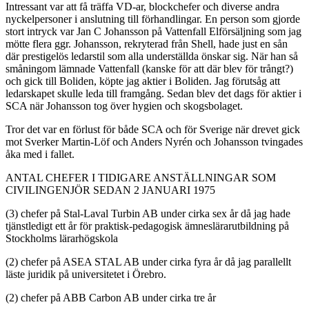
Intressant var att få träffa VD-ar, blockchefer och diverse andra
nyckelpersoner i anslutning till förhandlingar. En person som gjorde
stort intryck var Jan C Johansson på Vattenfall Elförsäljning som jag
mötte flera ggr. Johansson, rekryterad från Shell, hade just en sån
där prestigelös ledarstil som alla underställda önskar sig. När han så
småningom lämnade Vattenfall (kanske för att där blev för trångt?)
och gick till Boliden, köpte jag aktier i Boliden. Jag förutsåg att
ledarskapet skulle leda till framgång. Sedan blev det dags för aktier i
SCA när Johansson tog över hygien och skogsbolaget.
Tror det var en förlust för både SCA och för Sverige när drevet gick
mot Sverker Martin-Löf och Anders Nyrén och Johansson tvingades
åka med i fallet.
ANTAL CHEFER I TIDIGARE ANSTÄLLNINGAR SOM
CIVILINGENJÖR SEDAN 2 JANUARI 1975
(3) chefer på Stal-Laval Turbin AB under cirka sex år då jag hade
tjänstledigt ett år för praktisk-pedagogisk ämneslärarutbildning på
Stockholms lärarhögskola
(2) chefer på ASEA STAL AB under cirka fyra år då jag parallellt
läste juridik på universitetet i Örebro.
(2) chefer på ABB Carbon AB under cirka tre år