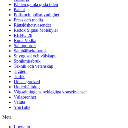
På den gamla goda tiden
Patent
Polis och polismyndighet
Press och media
Rättslöshetsväsendet
Redox Signal Molekyler
RENU 28
Runa Vodka
Saltupproret
Samhällsekonomi
Snygg söt och välskapt
Språkmissbruk
Teknik och vetenskap
Tiggeri
Trafik
Uncategorized
Underhållning
Vägsaltningens beklagliga konsekvenser
Välgörenhet
Valuta
YouTube
Meta
Logga in