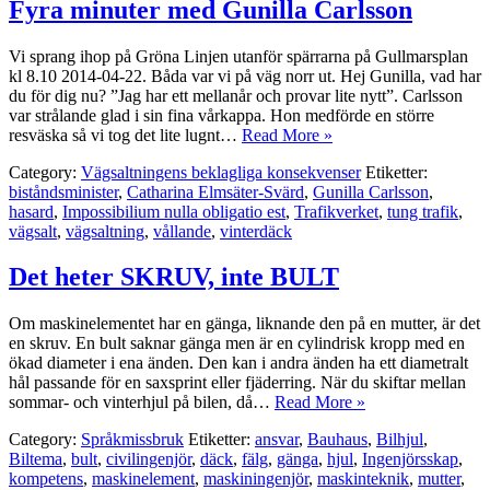
Fyra minuter med Gunilla Carlsson
Vi sprang ihop på Gröna Linjen utanför spärrarna på Gullmarsplan
kl 8.10 2014-04-22. Båda var vi på väg norr ut. Hej Gunilla, vad har
du för dig nu? ”Jag har ett mellanår och provar lite nytt”. Carlsson
var strålande glad i sin fina vårkappa. Hon medförde en större
resväska så vi tog det lite lugnt…
Read More »
Category:
Vägsaltningens beklagliga konsekvenser
Etiketter:
biståndsminister
,
Catharina Elmsäter-Svärd
,
Gunilla Carlsson
,
hasard
,
Impossibilium nulla obligatio est
,
Trafikverket
,
tung trafik
,
vägsalt
,
vägsaltning
,
vållande
,
vinterdäck
Det heter SKRUV, inte BULT
Om maskinelementet har en gänga, liknande den på en mutter, är det
en skruv. En bult saknar gänga men är en cylindrisk kropp med en
ökad diameter i ena änden. Den kan i andra änden ha ett diametralt
hål passande för en saxsprint eller fjäderring. När du skiftar mellan
sommar- och vinterhjul på bilen, då…
Read More »
Category:
Språkmissbruk
Etiketter:
ansvar
,
Bauhaus
,
Bilhjul
,
Biltema
,
bult
,
civilingenjör
,
däck
,
fälg
,
gänga
,
hjul
,
Ingenjörsskap
,
kompetens
,
maskinelement
,
maskiningenjör
,
maskinteknik
,
mutter
,