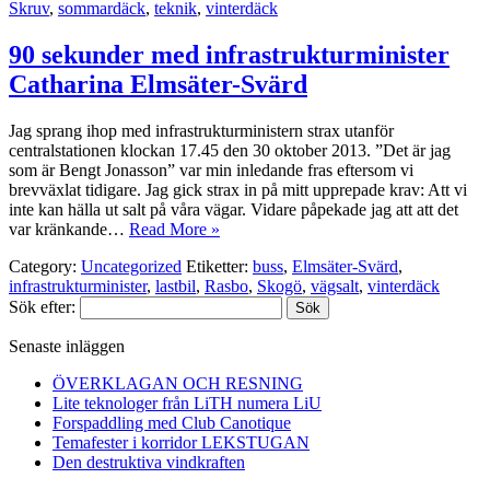
Skruv
,
sommardäck
,
teknik
,
vinterdäck
90 sekunder med infrastrukturminister
Catharina Elmsäter-Svärd
Jag sprang ihop med infrastrukturministern strax utanför
centralstationen klockan 17.45 den 30 oktober 2013. ”Det är jag
som är Bengt Jonasson” var min inledande fras eftersom vi
brevväxlat tidigare. Jag gick strax in på mitt upprepade krav: Att vi
inte kan hälla ut salt på våra vägar. Vidare påpekade jag att att det
var kränkande…
Read More »
Category:
Uncategorized
Etiketter:
buss
,
Elmsäter-Svärd
,
infrastrukturminister
,
lastbil
,
Rasbo
,
Skogö
,
vägsalt
,
vinterdäck
Sök efter:
Senaste inläggen
ÖVERKLAGAN OCH RESNING
Lite teknologer från LiTH numera LiU
Forspaddling med Club Canotique
Temafester i korridor LEKSTUGAN
Den destruktiva vindkraften