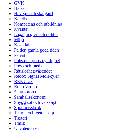
GVK
Hälsa
Hav sjö och skärgård
Kändis
Kompetens och utbildning
Kvalitet
Lagar, regler och politik
Miljö
Nostalgi
På den gamla goda tiden
Patent
Polis och polismyndighet
Press och media
Rättslöshetsväsendet
Redox Signal Molekyler
RENU 28
Runa Vodka
Saltupproret
Samhällsekonomi
Snygg söt och välskapt
Språkmissbruk
Teknik och vetenskap
Tiggeri
Trafik
Uncategorized