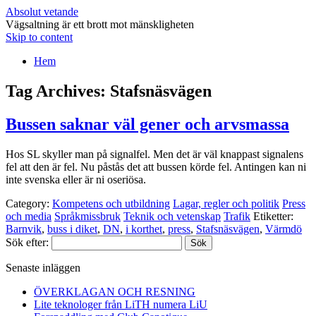
Absolut vetande
Vägsaltning är ett brott mot mänskligheten
Skip to content
Hem
Tag Archives:
Stafsnäsvägen
Bussen saknar väl gener och arvsmassa
Hos SL skyller man på signalfel. Men det är väl knappast signalens
fel att den är fel. Nu påstås det att bussen körde fel. Antingen kan ni
inte svenska eller är ni oseriösa.
Category:
Kompetens och utbildning
Lagar, regler och politik
Press
och media
Språkmissbruk
Teknik och vetenskap
Trafik
Etiketter:
Barnvik
,
buss i diket
,
DN
,
i korthet
,
press
,
Stafsnäsvägen
,
Värmdö
Sök efter:
Senaste inläggen
ÖVERKLAGAN OCH RESNING
Lite teknologer från LiTH numera LiU