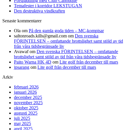
Forspaddling med Club Canotique
Temafester i korridor LEKSTUGAN
Den destruktiva vindkraften
Senaste kommentarer
Ola
om
På den gamla goda tiden – MC-kompisar
saltonroads.kills@gmail.com
om
Den svenska
FÖRINTELSEN – omfattande brottslighet samt stöld av tid
från våra tidsbegränsade liv
Avawaf
om
Den svenska FÖRINTELSEN – omfattande
brottslighet samt stöld av tid från våra tidsbegränsade liv
Paito Warna HK 4D
om
Lite golf från december till mars
jpsarang
om
Lite golf från december till mars
Arkiv
februari 2026
januari 2026
december 2025
november 2025
oktober 2025
augusti 2025
juli 2025
maj 2025
april 2025