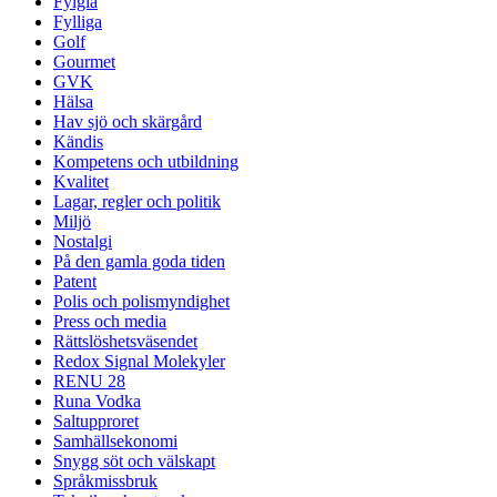
Fylgia
Fylliga
Golf
Gourmet
GVK
Hälsa
Hav sjö och skärgård
Kändis
Kompetens och utbildning
Kvalitet
Lagar, regler och politik
Miljö
Nostalgi
På den gamla goda tiden
Patent
Polis och polismyndighet
Press och media
Rättslöshetsväsendet
Redox Signal Molekyler
RENU 28
Runa Vodka
Saltupproret
Samhällsekonomi
Snygg söt och välskapt
Språkmissbruk