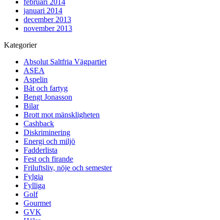
februari 2014
januari 2014
december 2013
november 2013
Kategorier
Absolut Saltfria Vägpartiet
ASEA
Aspelin
Båt och fartyg
Bengt Jonasson
Bilar
Brott mot mänskligheten
Cashback
Diskriminering
Energi och miljö
Fadderlista
Fest och firande
Friluftsliv, nöje och semester
Fylgia
Fylliga
Golf
Gourmet
GVK