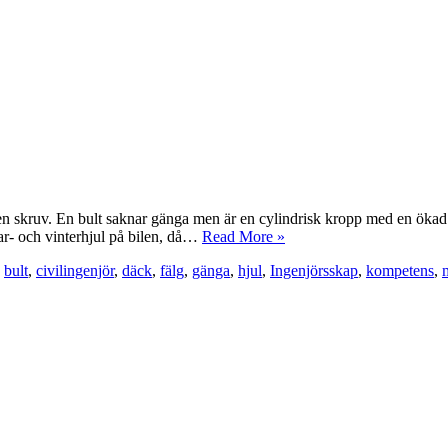
n skruv. En bult saknar gänga men är en cylindrisk kropp med en ökad d
mar- och vinterhjul på bilen, då…
Read More »
,
bult
,
civilingenjör
,
däck
,
fälg
,
gänga
,
hjul
,
Ingenjörsskap
,
kompetens
,