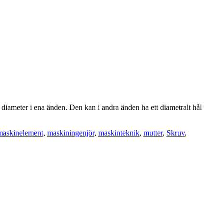
iameter i ena änden. Den kan i andra änden ha ett diametralt hål
maskinelement
,
maskiningenjör
,
maskinteknik
,
mutter
,
Skruv
,