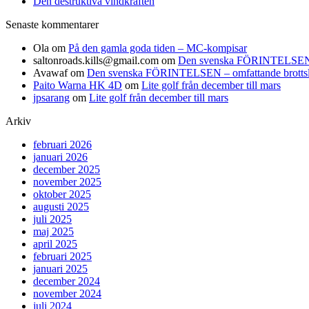
Den destruktiva vindkraften
Senaste kommentarer
Ola
om
På den gamla goda tiden – MC-kompisar
saltonroads.kills@gmail.com
om
Den svenska FÖRINTELSEN – om
Avawaf
om
Den svenska FÖRINTELSEN – omfattande brottslighe
Paito Warna HK 4D
om
Lite golf från december till mars
jpsarang
om
Lite golf från december till mars
Arkiv
februari 2026
januari 2026
december 2025
november 2025
oktober 2025
augusti 2025
juli 2025
maj 2025
april 2025
februari 2025
januari 2025
december 2024
november 2024
juli 2024