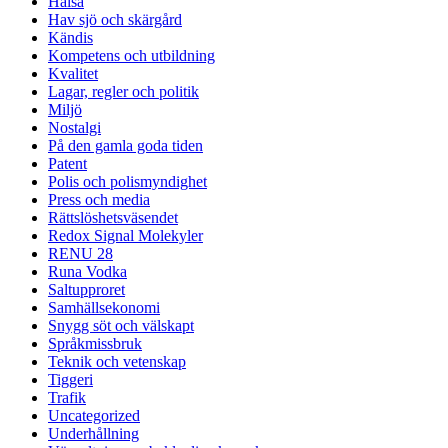
Hälsa
Hav sjö och skärgård
Kändis
Kompetens och utbildning
Kvalitet
Lagar, regler och politik
Miljö
Nostalgi
På den gamla goda tiden
Patent
Polis och polismyndighet
Press och media
Rättslöshetsväsendet
Redox Signal Molekyler
RENU 28
Runa Vodka
Saltupproret
Samhällsekonomi
Snygg söt och välskapt
Språkmissbruk
Teknik och vetenskap
Tiggeri
Trafik
Uncategorized
Underhållning