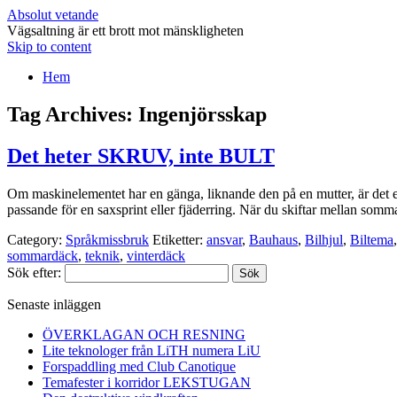
Absolut vetande
Vägsaltning är ett brott mot mänskligheten
Skip to content
Hem
Tag Archives:
Ingenjörsskap
Det heter SKRUV, inte BULT
Om maskinelementet har en gänga, liknande den på en mutter, är det e
passande för en saxsprint eller fjäderring. När du skiftar mellan som
Category:
Språkmissbruk
Etiketter:
ansvar
,
Bauhaus
,
Bilhjul
,
Biltema
sommardäck
,
teknik
,
vinterdäck
Sök efter:
Senaste inläggen
ÖVERKLAGAN OCH RESNING
Lite teknologer från LiTH numera LiU
Forspaddling med Club Canotique
Temafester i korridor LEKSTUGAN