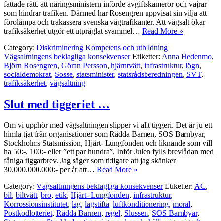
fattade rätt, att näringsministern införde avgiftskameror och vajrar
som hindrar trafiken. Därmed har Rosengren uppvisat sin vilja att
förolämpa och trakassera svenska vägtrafikanter. Att vägsalt ökar
trafiksäkerhet utgör ett utpräglat svammel…
Read More »
Category:
Diskriminering
Kompetens och utbildning
Vägsaltningens beklagliga konsekvenser
Etiketter:
Anna Hedenmo
,
Björn Rosengren
,
Göran Persson
,
hjärntvätt
,
infrastruktur
,
lögn
,
socialdemokrat
,
Sosse
,
statsminister
,
statsrådsberedningen
,
SVT
,
trafiksäkerhet
,
vägsaltning
Slut med tiggeriet …
Om vi upphör med vägsaltningen slipper vi allt tiggeri. Det är ju ett
himla tjat från organisationer som Rädda Barnen, SOS Barnbyar,
Stockholms Statsmission, Hjärt- Lungfonden och liknande som vill
ha 50:-, 100:- eller ”ett par hundra”. Inför Julen fylls brevlådan med
fåniga tiggarbrev. Jag säger som tidigare att jag skänker
30.000.000.000:- per år att…
Read More »
Category:
Vägsaltningens beklagliga konsekvenser
Etiketter:
AC
,
bil
,
biltvätt
,
bro
,
etik
,
Hjärt- Lungfonden
,
infrastruktur
,
Korrossionsinstitutet
,
lag
,
lagstifta
,
luftkonditionering
,
moral
,
Postkodlotteriet
,
Rädda Barnen
,
regel
,
Slussen
,
SOS Barnbyar
,