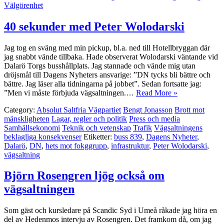
Välgörenhet
40 sekunder med Peter Wolodarski
Jag tog en sväng med min pickup, bl.a. ned till Hotellbryggan där
jag snabbt vände tillbaka. Hade observerat Wolodarski väntande vid
Dalarö Torgs busshållplats. Jag stannade och vände mig utan
dröjsmål till Dagens Nyheters ansvarige: ”DN tycks bli bättre och
bättre. Jag läser alla tidningarna på jobbet”. Sedan fortsatte jag:
”Men vi måste förbjuda vägsaltningen.…
Read More »
Category:
Absolut Saltfria Vägpartiet
Bengt Jonasson
Brott mot
mänskligheten
Lagar, regler och politik
Press och media
Samhällsekonomi
Teknik och vetenskap
Trafik
Vägsaltningens
beklagliga konsekvenser
Etiketter:
buss 839
,
Dagens Nyheter
,
Dalarö
,
DN
,
hets mot fokggrupp
,
infrastruktur
,
Peter Wolodarski
,
vägsaltning
Björn Rosengren ljög också om
vägsaltningen
Som gäst och kursledare på Scandic Syd i Umeå råkade jag höra en
del av Hedenmos intervju av Rosengren. Det framkom då, om jag