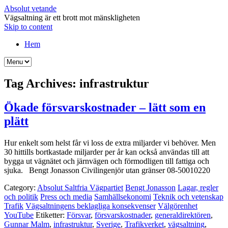
Absolut vetande
Vägsaltning är ett brott mot mänskligheten
Skip to content
Hem
Tag Archives:
infrastruktur
Ökade försvarskostnader – lätt som en
plätt
Hur enkelt som helst får vi loss de extra miljarder vi behöver. Men
30 hittills bortkastade miljarder per år kan också användas till att
bygga ut vägnätet och järnvägen och förmodligen till fattiga och
sjuka. Bengt Jonasson Civilingenjör utan gränser 08-50010220
Category:
Absolut Saltfria Vägpartiet
Bengt Jonasson
Lagar, regler
och politik
Press och media
Samhällsekonomi
Teknik och vetenskap
Trafik
Vägsaltningens beklagliga konsekvenser
Välgörenhet
YouTube
Etiketter:
Försvar
,
försvarskostnader
,
generaldirektören
,
Gunnar Malm
,
infrastruktur
,
Sverige
,
Trafikverket
,
vägsaltning
,