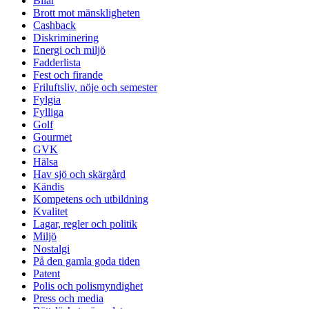
Bilar
Brott mot mänskligheten
Cashback
Diskriminering
Energi och miljö
Fadderlista
Fest och firande
Friluftsliv, nöje och semester
Fylgia
Fylliga
Golf
Gourmet
GVK
Hälsa
Hav sjö och skärgård
Kändis
Kompetens och utbildning
Kvalitet
Lagar, regler och politik
Miljö
Nostalgi
På den gamla goda tiden
Patent
Polis och polismyndighet
Press och media