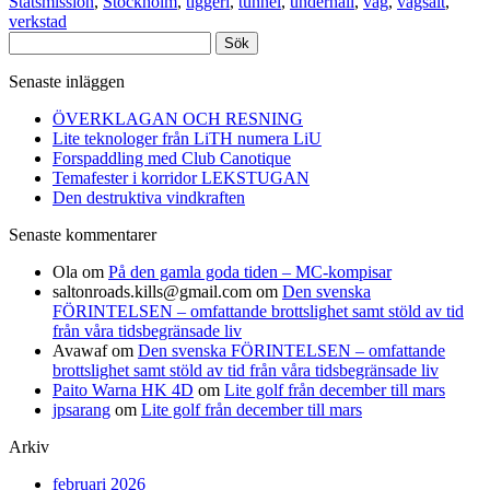
Statsmission
,
Stockholm
,
tiggeri
,
tunnel
,
underhåll
,
väg
,
vägsalt
,
verkstad
Sök
efter:
Senaste inläggen
ÖVERKLAGAN OCH RESNING
Lite teknologer från LiTH numera LiU
Forspaddling med Club Canotique
Temafester i korridor LEKSTUGAN
Den destruktiva vindkraften
Senaste kommentarer
Ola
om
På den gamla goda tiden – MC-kompisar
saltonroads.kills@gmail.com
om
Den svenska
FÖRINTELSEN – omfattande brottslighet samt stöld av tid
från våra tidsbegränsade liv
Avawaf
om
Den svenska FÖRINTELSEN – omfattande
brottslighet samt stöld av tid från våra tidsbegränsade liv
Paito Warna HK 4D
om
Lite golf från december till mars
jpsarang
om
Lite golf från december till mars
Arkiv
februari 2026