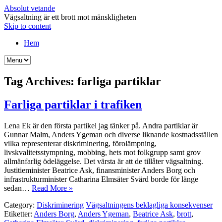
Absolut vetande
Vägsaltning är ett brott mot mänskligheten
Skip to content
Hem
Tag Archives:
farliga partiklar
Farliga partiklar i trafiken
Lena Ek är den första partikel jag tänker på. Andra partiklar är
Gunnar Malm, Anders Ygeman och diverse liknande kostnadsställen
vilka representerar diskriminering, förolämpning,
livskvalitetsstympning, mobbing, hets mot folkgrupp samt grov
allmänfarlig ödeläggelse. Det värsta är att de tillåter vägsaltning.
Justitieminister Beatrice Ask, finansminister Anders Borg och
infrastrukturminister Catharina Elmsäter Svärd borde för länge
sedan…
Read More »
Category:
Diskriminering
Vägsaltningens beklagliga konsekvenser
Etiketter:
Anders Borg
,
Anders Ygeman
,
Beatrice Ask
,
brott
,