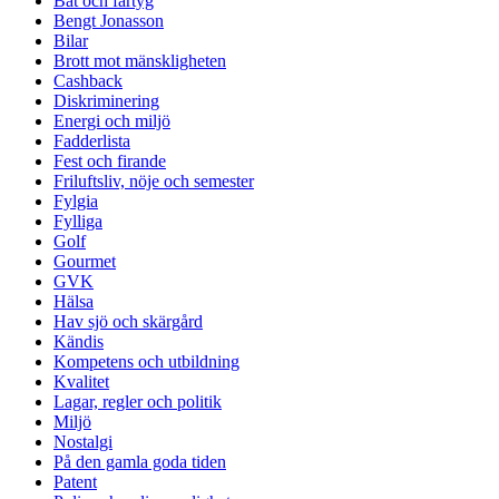
Båt och fartyg
Bengt Jonasson
Bilar
Brott mot mänskligheten
Cashback
Diskriminering
Energi och miljö
Fadderlista
Fest och firande
Friluftsliv, nöje och semester
Fylgia
Fylliga
Golf
Gourmet
GVK
Hälsa
Hav sjö och skärgård
Kändis
Kompetens och utbildning
Kvalitet
Lagar, regler och politik
Miljö
Nostalgi
På den gamla goda tiden
Patent