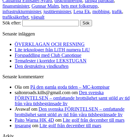
Catharina Elmsäter-Svärd
,
diskriminering
,
farliga partiklar
,
finansminister
,
Gunnar Malm
,
hets mot folkgrupp
,
infrastrukturminister
,
justitieminister
,
Lena Ek
,
mobbing
,
trafik
,
trafiksäkerhet
,
vägsalt
Sök efter:
Senaste inläggen
ÖVERKLAGAN OCH RESNING
Lite teknologer från LiTH numera LiU
Forspaddling med Club Canotique
Temafester i korridor LEKSTUGAN
Den destruktiva vindkraften
Senaste kommentarer
Ola
om
På den gamla goda tiden – MC-kompisar
saltonroads.kills@gmail.com
om
Den svenska
FÖRINTELSEN – omfattande brottslighet samt stöld av tid
från våra tidsbegränsade liv
Avawaf
om
Den svenska FÖRINTELSEN – omfattande
brottslighet samt stöld av tid från våra tidsbegränsade liv
Paito Warna HK 4D
om
Lite golf från december till mars
jpsarang
om
Lite golf från december till mars
Arkiv