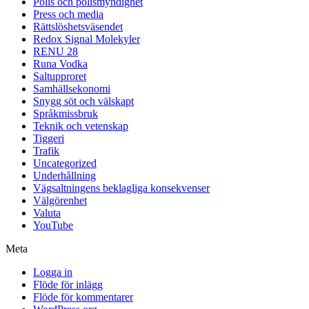
Polis och polismyndighet
Press och media
Rättslöshetsväsendet
Redox Signal Molekyler
RENU 28
Runa Vodka
Saltupproret
Samhällsekonomi
Snygg söt och välskapt
Språkmissbruk
Teknik och vetenskap
Tiggeri
Trafik
Uncategorized
Underhållning
Vägsaltningens beklagliga konsekvenser
Välgörenhet
Valuta
YouTube
Meta
Logga in
Flöde för inlägg
Flöde för kommentarer